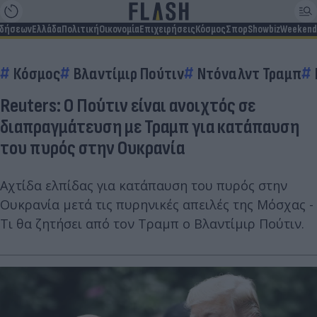
ιδήσεων
Ελλάδα
Πολιτική
Οικονομία
Επιχειρήσεις
Κόσμος
Σπορ
Showbiz
Weekend
Κόσμος
Βλαντίμιρ Πούτιν
Ντόναλντ Τραμπ
Reuters: O Πούτιν είναι ανοιχτός σε
διαπραγμάτευση με Τραμπ για κατάπαυση
του πυρός στην Ουκρανία
Αχτίδα ελπίδας για κατάπαυση του πυρός στην
Ουκρανία μετά τις πυρηνικές απειλές της Μόσχας -
Τι θα ζητήσει από τον Τραμπ ο Βλαντίμιρ Πούτιν.