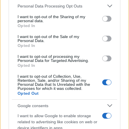
«Γιατί; Γιατί αυτό θα σήμαινε ότι η Ουκρανία θα
Please note that this website/app uses one or more Google
Personal Data Processing Opt Outs
services and may gather and store information including but
χρησιμοποιείται συνεχώς ως εργαλείο σε λάθος
not limited to your visit or usage behaviour. You may click to
I want to opt-out of the Sharing of my
χέρια και σε βάρος των συμφερόντων της Ρωσικής
personal data.
grant or deny consent to Google and its third-party tags to
Opted In
Ομοσπονδίας».
use your data for below specified purposes in below Google
consent section.
I want to opt-out of the Sale of my
Personal Data.
Opted In
I want to opt-out of processing my
Personal Data for Targeted Advertising.
Opted In
I want to opt-out of Collection, Use,
Retention, Sale, and/or Sharing of my
Personal Data that Is Unrelated with the
Purposes for which it was collected.
Opted Out
Google consents
I want to allow Google to enable storage
related to advertising like cookies on web or
device identifiers in apps.