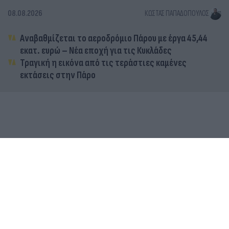
08.08.2026
ΚΏΣΤΑΣ ΠΑΠΑΔΌΠΟΥΛΟΣ
Αναβαθμίζεται το αεροδρόμιο Πάρου με έργα 45,44
εκατ. ευρώ – Νέα εποχή για τις Κυκλάδες
Τραγική η εικόνα από τις τεράστιες καμένες
εκτάσεις στην Πάρο