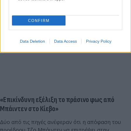
CONFIRM
Data Deletion
Data Access
Privacy Policy
«Επικίνδυνη εξέλιξη το πράσινο φως από
Μπάιντεν στο Κίεβο»
Δύο από τις πηγές ανέφεραν ότι η απόφαση του
προέδρου Τζο Μπάιντεν να επιτρέψει στην