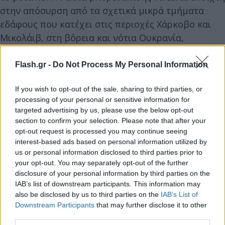
στην απόσυρση από τα σχετικά μικρά τμήματα
εδάφους που κατέχει στις περιοχές Χάρκοβο και
Μικολάιβ, στη βόρεια και νότια Ουκρανία,
δήλωσαν δύο από τους αξιωματούχους.
Flash.gr -
Do Not Process My Personal Information
Ο Πούτιν είπε αυτόν τον μήνα ότι οποιαδήποτε
If you wish to opt-out of the sale, sharing to third parties, or
συμφωνία κατάπαυσης του πυρός πρέπει να
processing of your personal or sensitive information for
αντικατοπτρίζει τις «πραγματικότητες» στο
targeted advertising by us, please use the below opt-out
έδαφος, αλλά ότι φοβάται μια βραχύβια δύναμη
section to confirm your selection. Please note that after your
opt-out request is processed you may continue seeing
που θα επέτρεπε μόνο στη Δύση να επανεξοπλίσει
interest-based ads based on personal information utilized by
την Ουκρανία. «Εάν δεν υπάρχει ουδετερότητα,
us or personal information disclosed to third parties prior to
είναι δύσκολο να φανταστεί κανείς την ύπαρξη
your opt-out. You may separately opt-out of the further
disclosure of your personal information by third parties on the
οποιασδήποτε σχέσης καλής γειτονίας μεταξύ
IAB’s list of downstream participants. This information may
Ρωσίας και Ουκρανίας», είπε ο Πούτιν στην ομάδα
also be disclosed by us to third parties on the
IAB’s List of
συζήτησης Valdai στις 7 Νοεμβρίου.
Downstream Participants
that may further disclose it to other
third parties.