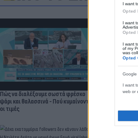
I want t
Opted 
I want 
Advertis
Opted 
«Στην pole p
I want t
η Ντόρτμουν
of my P
was col
Opted 
Google 
I want t
web or d
Πώς να διαλέξουμε σωστά φρέσκο
ψάρι και θαλασσινά - Πού κυμαίνονται
οι τιμές