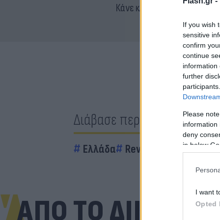
Flash.gr -
Κάνε κλικ και δες περισσότ
If you wish 
sensitive in
confirm you
continue se
information 
further disc
participants
Downstream 
Please note
Διάβασε περισσότερα
information 
deny consent
in below Go
Ελλάδα
Revenge Porn
Αγρότ
Persona
I want t
ΑΠΟ ΤΟ ΔΙΚΤΥΟ
Opted 