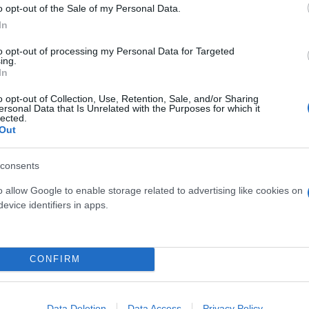
o opt-out of the Sale of my Personal Data.
In
to opt-out of processing my Personal Data for Targeted
ing.
In
osition για Κωνσταντέλια
o opt-out of Collection, Use, Retention, Sale, and/or Sharing
τ»
Καλοκαιρινές διακοπές: Γι
ersonal Data that Is Unrelated with the Purposes for which it
lected.
ελεύθερος χρόνος είναι α
Out
για την ψυχική υγεία των
consents
o allow Google to enable storage related to advertising like cookies on
evice identifiers in apps.
CONFIRM
Data Deletion
Data Access
Privacy Policy