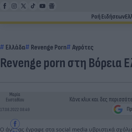
Ροή Ειδήσεων
Ελ
Ελλάδα
Revenge Porn
Αγρότες
Revenge porn στη Βόρεια Ε
Μαρία
Κάνε κλικ και δες περισσότ
Ευσταθίου
17.08.2022 08:49
O άνδρας έγραφε στα social media υβριστικά σχόλια