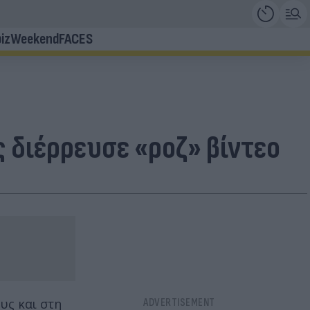
iz
Weekend
FACES
 διέρρευσε «ροζ» βίντεο
υς και στη