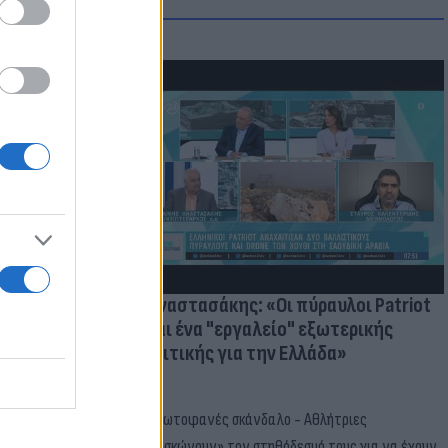
ατί ο
παραίτητος
 παιδιών
Γ. Αναστασάκης: «Οι πύραυλοι Patriot
είναι ένα "εργαλείο" εξωτερικής
πολιτικής για την Ελλάδα»