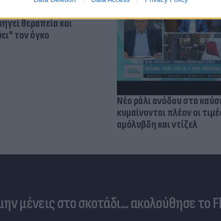
α για τον καρκίνο των
ηγεί θεραπεία και
ει" τον όγκο
Νέο ράλι ανόδου στα καύσ
κυμαίνονται πλέον οι τιμέ
αμόλυβδη και ντίζελ
 μην μένεις στο σκοτάδι... ακολούθησε το F