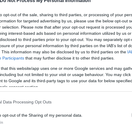
Do Not Process My Personal Information
ερο
Flash.gr
στην αναζήτηση της
Google
to opt-out of the sale, sharing to third parties, or processing of your per
formation for targeted advertising by us, please use the below opt-out s
r selection. Please note that after your opt-out request is processed y
eing interest-based ads based on personal information utilized by us or
disclosed to third parties prior to your opt-out. You may separately opt-
losure of your personal information by third parties on the IAB’s list of
. This information may also be disclosed by us to third parties on the
IA
Participants
that may further disclose it to other third parties.
 that this website/app uses one or more Google services and may gath
including but not limited to your visit or usage behaviour. You may click 
 to Google and its third-party tags to use your data for below specifi
ogle consent section.
ες
l Data Processing Opt Outs
o opt-out of the Sharing of my personal data.
In