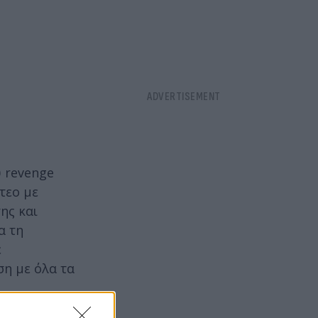
υ revenge
τεο με
ης και
α τη
ε
ση με όλα τα