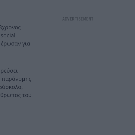
58χρονος
social
μέρωσαν για
ρρεύσει
ης παράνομης
 δύσκολα,
άνθρωπος του