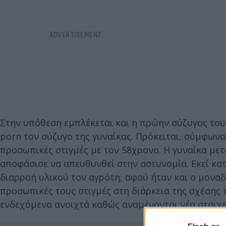
Στην υπόθεση εμπλέκεται και η πρώην σύζυγος του
porn τον σύζυγο της γυναίκας. Πρόκειται, σύμφωνα
προσωπικές στιγμές με τον 58χρονο. Η γυναίκα μετ
αποφάσισε να απευθυνθεί στην αστυνομία. Εκεί κατ
διαρροή υλικού τον αγρότη, αφού ήταν και ο μονα
προσωπικές τους στιγμές στη διάρκεια της σχέσης τ
ενδεχόμενα ανοιχτά καθώς αναμένονται νέα στοιχε