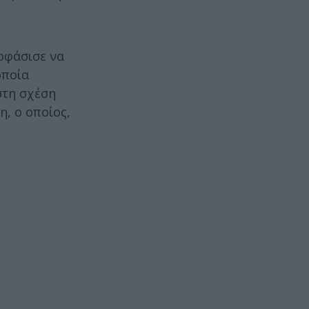
ποφάσισε να
οποία
στη σχέση
η, ο οποίος,