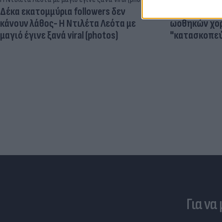
Δέκα εκατομμύρια followers δεν
Νέο εμφύτευμ
κάνουν λάθος- Η Ντιλέτα Λεότα με
ωοθηκών χορ
μαγιό έγινε ξανά viral (photos)
"κατασκοπεύ
Για να