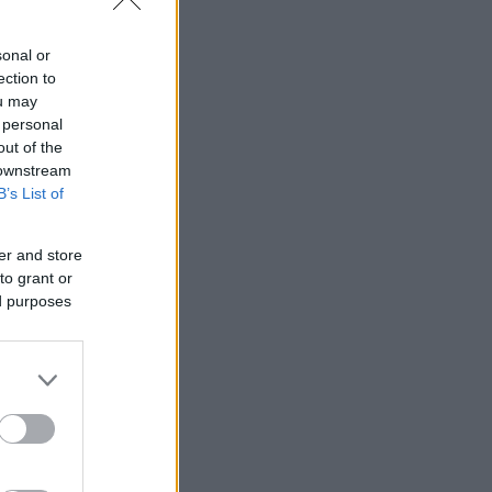
sonal or
ection to
ou may
 personal
out of the
 downstream
B’s List of
er and store
to grant or
ed purposes