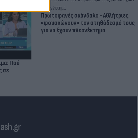
Πρωτοφανές σκάνδαλο - Aθλήτριες
«φουσκώνουν» τον στηθόδεσμό τους
για να έχουν πλεονέκτημα
ιμα: Πού
ς σε
lash.gr