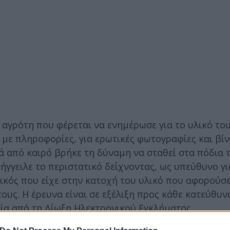
 αγρότη που φέρεται να ενημέρωσε για το υλικό το
 με πληροφορίες, για ερωτικές φωτογραφίες και βίν
ά από καιρό βρήκε τη δύναμη να σταθεί στα πόδια τ
ήγγειλε το περιστατικό δείχνοντας, ως υπεύθυνο γι
δικός που είχε στην κατοχή του υλικό που αφορούσ
ους. Η έρευνα είναι σε εξέλιξη προς κάθε κατεύθυν
ία από τη Δίωξη Ηλεκτρονικού Εγκλήματος.