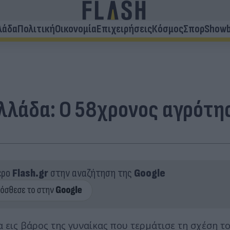
λάδα
Πολιτική
Οικονομία
Επιχειρήσεις
Κόσμος
Σπορ
Showb
λλάδα: Ο 58χρονος αγρότης
ερο
Flash.gr
στην αναζήτηση της
Google
 εις βάρος της γυναίκας που τερμάτισε τη σχέση το