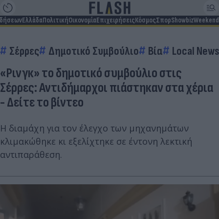
ιδήσεων
Ελλάδα
Πολιτική
Οικονομία
Επιχειρήσεις
Κόσμος
Σπορ
Showbiz
Weekend
Σέρρες
Δημοτικό Συμβούλιο
Βία
Local New
«Ρινγκ» το δημοτικό συμβούλιο στις
Σέρρες: Αντιδήμαρχοι πιάστηκαν στα χέρια
- Δείτε το βίντεο
Η διαμάχη για τον έλεγχο των μηχανημάτων
κλιμακώθηκε κι εξελίχτηκε σε έντονη λεκτική
αντιπαράθεση.