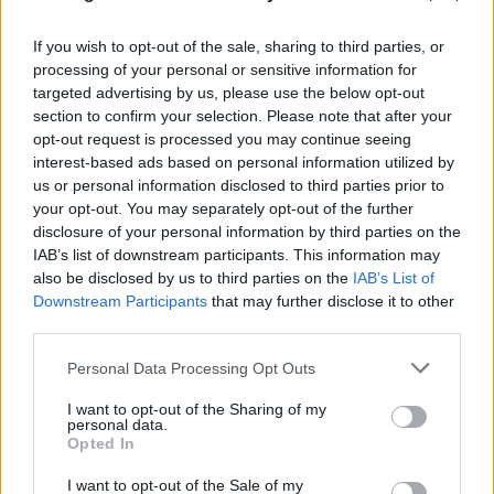
Σε επιφυλακή ο κρατικός μηχανισμός για νέο κύμα
If you wish to opt-out of the sale, sharing to third parties, or
ισχυρών ανέμων - Συνεδρίασε η Επιτροπή
processing of your personal or sensitive information for
Κινδύνου
targeted advertising by us, please use the below opt-out
section to confirm your selection. Please note that after your
08.08.2026
opt-out request is processed you may continue seeing
interest-based ads based on personal information utilized by
us or personal information disclosed to third parties prior to
your opt-out. You may separately opt-out of the further
disclosure of your personal information by third parties on the
IAB’s list of downstream participants. This information may
also be disclosed by us to third parties on the
IAB’s List of
Downstream Participants
that may further disclose it to other
third parties.
Please note that this website/app uses one or more Google
Personal Data Processing Opt Outs
services and may gather and store information including but
not limited to your visit or usage behaviour. You may click to
I want to opt-out of the Sharing of my
personal data.
grant or deny consent to Google and its third-party tags to
Opted In
use your data for below specified purposes in below Google
consent section.
I want to opt-out of the Sale of my