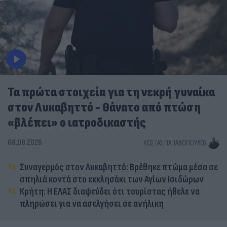
Τα πρώτα στοιχεία για τη νεκρή γυναίκα
στον Λυκαβηττό - Θάνατο από πτώση
«βλέπει» ο ιατροδικαστής
08.08.2026
ΚΏΣΤΑΣ ΠΑΠΑΔΌΠΟΥΛΟΣ
Συναγερμός στον Λυκαβηττό: Βρέθηκε πτώμα μέσα σε
σπηλιά κοντά στο εκκλησάκι των Αγίων Ισιδώρων
Κρήτη: Η ΕΛΑΣ διαψεύδει ότι τουρίστας ήθελε να
πληρώσει για να ασελγήσει σε ανήλικη