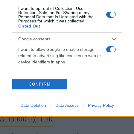
I want to opt-out of Collection, Use,
Retention, Sale, and/or Sharing of my
Personal Data that Is Unrelated with the
Purposes for which it was collected.
Opted Out
Google consents
Η επιχείρηση ολοκληρώθηκε απογευματινές ώρες
σήμερα, Κυριακή, 16 Ιουνίου 2024.
I want to allow Google to enable storage
related to advertising like cookies on web or
device identifiers in apps.
Κάνε κλικ και δες περισσότερο
Flash.gr
στην αναζήτηση της
Google
CONFIRM
Data Deletion
Data Access
Privacy Policy
Διάβασε σχετικά