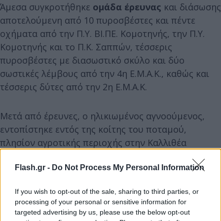
Άμεσα συγκροτήθηκε
ομάδα έρευνας
και διάσωσης
αποτελούμενη από 10 πυροσβέστες και πέντε
οχήματα από την Π.Υ. ΒΙ.ΠΕ. Κομοτηνής, την Π.Υ.
Κομοτηνής και το Π.Κ. Σαππών, τέσσερις
πυροσβέστες με διασωστικό σκύλο και δύο
σωστικές λέμβους από την 4η Ε.Μ.Α.Κ., καθώς και
τέσσερις δύτες από την 2η Ε.Μ.Α.Κ.
Μετά από έρευνες, ο ηλικιωμένος αγνοούμενος,
εντοπίστηκε εντός της κοίτης του ποταμού,
πλησίον αγροτικής περιοχής στην Καλλιθέα
Ροδόπης και ανασύρθηκε από δύτες του
Πυροσβεστικού Σώματος.
Flash.gr -
Do Not Process My Personal Information
If you wish to opt-out of the sale, sharing to third parties, or
processing of your personal or sensitive information for
targeted advertising by us, please use the below opt-out