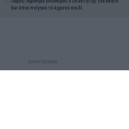
Πάρος: Αφέθηκε ελεύθερος ο ιδιοκτήτης του beach
bar όπου πνίγηκε το 4χρονο παιδί