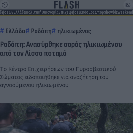
ιδήσεων
Ελλάδα
Πολιτική
Οικονομία
Επιχειρήσεις
Κόσμος
Σπορ
Showbiz
Weekend
Ελλάδα
Ροδόπη
ηλικιωμένος
Ροδόπη: Ανασύρθηκε σορός ηλικιωμένου
από τον Λίσσο ποταμό
Το Κέντρο Επιχειρήσεων του Πυροσβεστικού
Σώματος ειδοποιήθηκε για αναζήτηση του
αγνοούμενου ηλικιωμένου