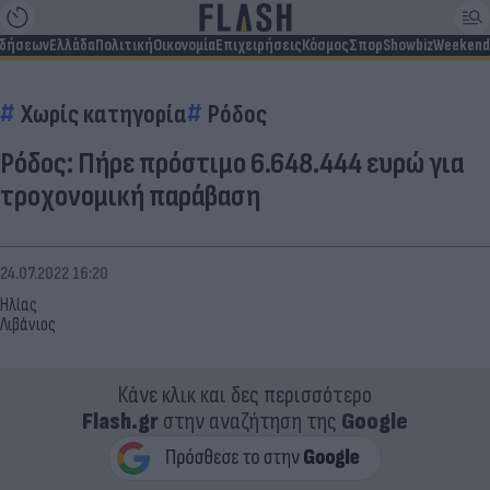
ιδήσεων
Ελλάδα
Πολιτική
Οικονομία
Επιχειρήσεις
Κόσμος
Σπορ
Showbiz
Weekend
Χωρίς κατηγορία
Ρόδος
Ρόδος: Πήρε πρόστιμο 6.648.444 ευρώ για
τροχονομική παράβαση
24.07.2022 16:20
Ηλίας
Λιβάνιος
Κάνε κλικ και δες περισσότερο
Flash.gr
στην αναζήτηση της
Google