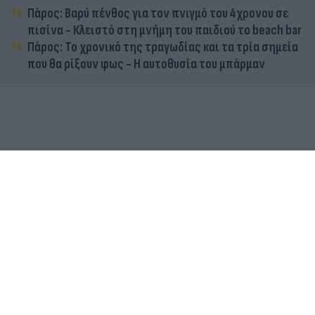
Πάρος: Βαρύ πένθος για τον πνιγμό του 4χρονου σε
πισίνα - Κλειστό στη μνήμη του παιδιού το beach bar
Πάρος: Το χρονικό της τραγωδίας και τα τρία σημεία
που θα ρίξουν φως - Η αυτοθυσία του μπάρμαν