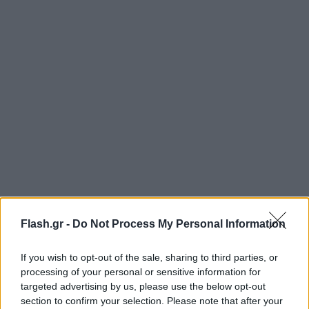
Μάλιστα είπε στον υπάλληλο: «Επειδή δεν μπορώ
Flash.gr -
Do Not Process My Personal Information
να το πληρώσω με κάρτα, θα σας το πληρώσω cash
(σ.σ. μετρητά)»!
If you wish to opt-out of the sale, sharing to third parties, or
processing of your personal or sensitive information for
Άναυδος ο υπάλληλος κοίταζε μια το
targeted advertising by us, please use the below opt-out
section to confirm your selection. Please note that after your
ειδοποιητήριο μια τη γυναίκα.