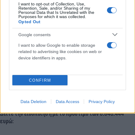
I want to opt-out of Collection, Use,
Retention, Sale, and/or Sharing of my
Personal Data that Is Unrelated with the
Purposes for which it was collected.
Opted Out
Google consents
I want to allow Google to enable storage
related to advertising like cookies on web or
device identifiers in apps.
Βέβαια, στη συνέχεια, της είπε να μην ανησυχεί και
ότι θα το τακτοποιήσουν αφού προφανώς και
CONFIRM
επρόκειτο περί λάθους. Και εκεί τελείωσε η
περιπέτειά της.
Data Deletion
Data Access
Privacy Policy
Δείτε την ειδοποίηση με το πρόστιμο των 6.648.444
ευρώ: