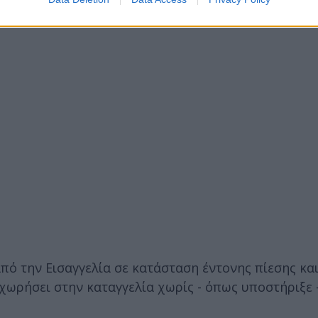
λούμενη το επαγγελματικό απόρρητο και συγκεκριμ
ρά ζητήματα ενδοοικογενειακής βίας και προστασία
ό την Εισαγγελία σε κατάσταση έντονης πίεσης κα
ρήσει στην καταγγελία χωρίς - όπως υποστήριξε -