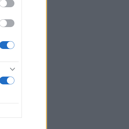
ση χωρίς
ύ
ς του