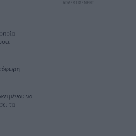
 οποία
ώσει
υτόφωρη
οκειμένου να
σει τα