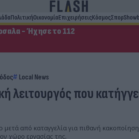
λάδα
Πολιτική
Οικονομία
Επιχειρήσεις
Κόσμος
Σπορ
Showb
σαλα - Ήχησε το 112
όδος
Local News
κή λειτουργός που κατήγγε
 μετά από καταγγελία για πιθανή κακοποίηση 
ον χώρο εργασίας της.