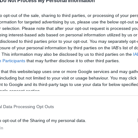
Do Not Process My Personal Information
παιδιού
to opt-out of the sale, sharing to third parties, or processing of your per
formation for targeted advertising by us, please use the below opt-out s
r selection. Please note that after your opt-out request is processed y
 όλα ξεκίνησαν στις 5 Μαΐου 2026, όταν η κοινωνική
eing interest-based ads based on personal information utilized by us or
disclosed to third parties prior to your opt-out. You may separately opt-
κών Ρόδου για να ενημερώσει σχετικά με υπόθεση 
losure of your personal information by third parties on the IAB’s list of
το οικογενειακό του περιβάλλον.
. This information may also be disclosed by us to third parties on the
IA
Participants
that may further disclose it to other third parties.
ς της δεν ήταν μόνο η ενημέρωση των δικαστικών 
 that this website/app uses one or more Google services and may gath
ιατροδικαστικής εξέτασης του παιδιού.
including but not limited to your visit or usage behaviour. You may click 
 to Google and its third-party tags to use your data for below specifi
ogle consent section.
l Data Processing Opt Outs
o opt-out of the Sharing of my personal data.
In