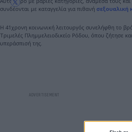
Αυτόφωρο με βαριές κατηγορίες, ανάμεσά τους και
συνδέονται με καταγγελία για πιθανή
σεξουαλική 
Η 41χρονη κοινωνική λειτουργός συνελήφθη το βρ
Τριμελές Πλημμελειοδικείο Ρόδου, όπου ζήτησε κα
υπεράσπισή της.