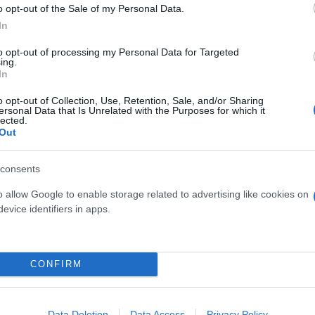
o opt-out of the Sale of my Personal Data.
In
to opt-out of processing my Personal Data for Targeted
ing.
In
o opt-out of Collection, Use, Retention, Sale, and/or Sharing
ρία, εξέφρασε φόβους ότι μια ιατροδικαστική εξέτα
ersonal Data that Is Unrelated with the Purposes for which it
lected.
 ψυχικό τραύμα στο ανήλικο παιδί.
Out
consents
και η επίκληση επαγγελματικο
o allow Google to enable storage related to advertising like cookies on
evice identifiers in apps.
πό την κοινωνική λειτουργό τα στοιχεία ταυτότητα
CONFIRM
Data Deletion
Data Access
Privacy Policy