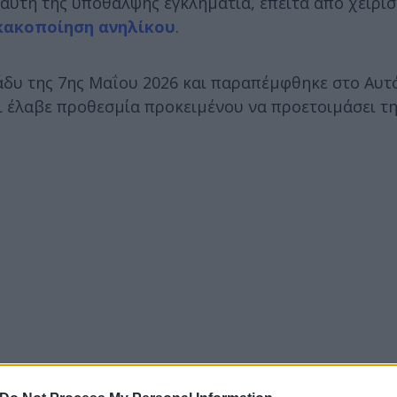
 αυτή της υπόθαλψης εγκληματία, έπειτα από χειρι
κακοποίηση ανηλίκου
.
άδυ της 7ης Μαΐου 2026 και παραπέμφθηκε στο Αυ
ι έλαβε προθεσμία προκειμένου να προετοιμάσει τ