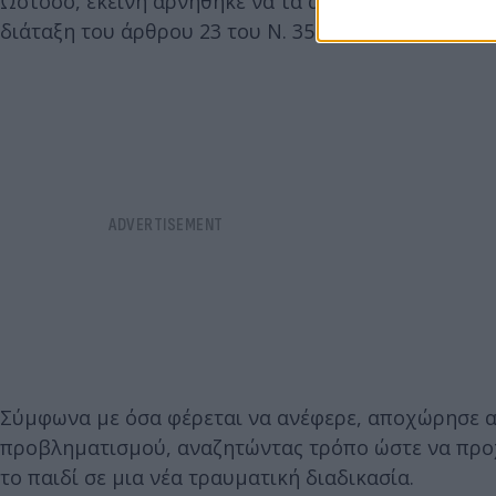
Ωστόσο, εκείνη αρνήθηκε να τα αποκαλύψει, επικα
διάταξη του άρθρου 23 του Ν. 3500/2006, που αφο
Σύμφωνα με όσα φέρεται να ανέφερε, αποχώρησε απ
προβληματισμού, αναζητώντας τρόπο ώστε να προχω
το παιδί σε μια νέα τραυματική διαδικασία.