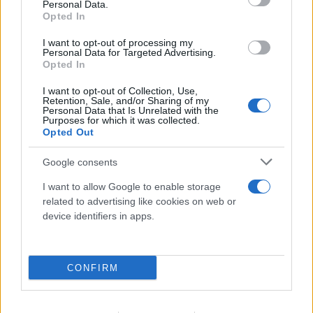
Personal Data.
Opted In
I want to opt-out of processing my
Personal Data for Targeted Advertising.
Opted In
I want to opt-out of Collection, Use,
Retention, Sale, and/or Sharing of my
Personal Data that Is Unrelated with the
Purposes for which it was collected.
Opted Out
Google consents
Συντριβή ελικοπτέρων στην Ψάθα: Κρίσιμο
I want to allow Google to enable storage
αμοντάριστο βίντεο στα χέρια του
related to advertising like cookies on web or
«ελληνικού FBI»
device identifiers in apps.
06.08.2026
CONFIRM