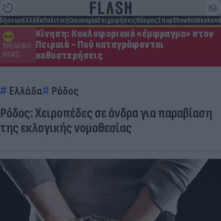
ιδήσεων
Ελλάδα
Πολιτική
Οικονομία
Επιχειρήσεις
Κόσμος
Σπορ
Showbiz
Weekend
Κίνηση: Κυκλοφοριακό «έμφραγμα» στον
Πειραιά - Πού καταγράφονται
BREAKING
καθυστερήσεις
NEWS
Ελλάδα
Ρόδος
Ρόδος: Χειροπέδες σε άνδρα για παραβίαση
της εκλογικής νομοθεσίας