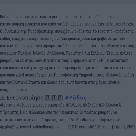
Βελτιωμένη η εικόνα σε όλα τα μέτωπα της φωτιάς στη Ρόδο, με την
καταστροφική πυρκαγιά που καίει για 11η μέρα το νησί να έχει τεθεί υπό έλεγχο.
Οι δυνάμεις της Πυροσβεστικής συνεχίζουν ακάθεκτες το έργο της κατάσβεσης,
καθώς υπάρχουν ακόμη κάποιες αναζωπυρώσεις αλλά και φόβοι λόγω των
ανέμων. Σύμφωνα με νέο μήνυμα του 112 στη Ρόδο, αίρεται ο κίνδυνος για τους
οικισμούς Πυλώνα, Κάλαθο, Απόλλωνα, Προφήτη Ηλία Σαλάκου. Έτσι, οι πολίτες
μπορούν να επιστρέψουν στα σπίτια τους. Σύμφωνα με την ΕΡΤ, η κατάσταση
είναι πολύ πιο καλή σε σχέση με τις προηγούμενες ημέρες και αυτό γιατί εκείνο
που απασχολεί περισσότερο την Πυροσβεστική Υπηρεσία, τους εθελοντές ακόμη
και τον Ελληνικό Στρατό και όλους όσοι εμπλέκονται στις μάχες, είναι οι
αναζωπυρώσεις.
⚠️ Ενεργοποίηση 1️⃣1️⃣2️⃣
#Ρόδος
Αίρεται ο κίνδυνος για τους οικισμούς
#Πυλώνα
#Κάλαθο
#Απόλλωνα
&
#Προφήτη_Ηλία
#Σαλάκου
από τις ? πυρκαγιές Οι πολίτες μπορούν να
επιστρέψουν στον χώρο διαμονής τους ‼️ Ακολουθείτε τις οδηγίες των
Αρχών
@pyrosvestiki
@hellenicpolice
— 112 Greece (@112Greece)
July 28, 2023