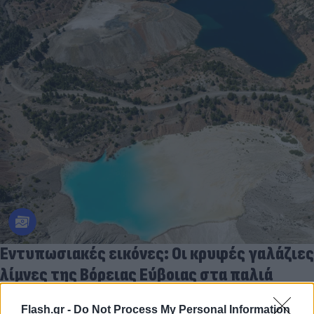
Εντυπωσιακές εικόνες: Οι κρυφές γαλάζιες
λίμνες της Βόρειας Εύβοιας στα παλιά
ορυχεία
Flash.gr -
Do Not Process My Personal Information