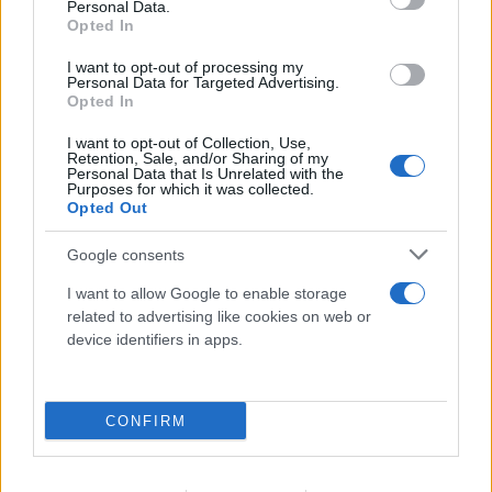
Personal Data.
Opted In
I want to opt-out of processing my
Personal Data for Targeted Advertising.
Opted In
I want to opt-out of Collection, Use,
Ερυθρός Σταυρός: «Κατέβασε» το βίντεο για τη
Retention, Sale, and/or Sharing of my
Personal Data that Is Unrelated with the
ζωή του 26χρονου Αφγανού μετά τη δολοφονία
Purposes for which it was collected.
στην Κυψέλη
Opted Out
07.08.2026
Google consents
I want to allow Google to enable storage
related to advertising like cookies on web or
device identifiers in apps.
CONFIRM