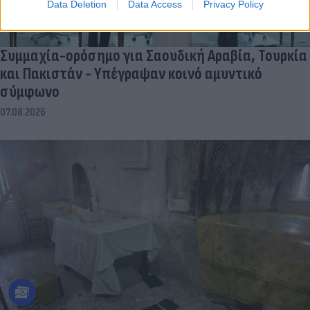
Data Deletion
Data Access
Privacy Policy
Συμμαχία-ορόσημο για Σαουδική Αραβία, Τουρκία
και Πακιστάν - Υπέγραψαν κοινό αμυντικό
σύμφωνο
07.08.2026