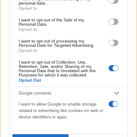
άλμπουμ ώστε χρειάστηκε να επιστρέψουμε για να
personal data.
grant or deny consent to Google and its third-party tags to
Opted In
ηχογραφήσουμε ένα, είπε ο Τζάγκερ
use your data for below specified purposes in below Google
απευθυνόμενος στο πλήθος. Το "Hackney
consent section.
I want to opt-out of the Sale of my
Personal Data.
Diamonds" είναι το πρώτο άλμπουμ που ηχογραφεί
Opted In
το συγκρότημα μετά τον θάνατο του ντράμερ του,
I want to opt-out of processing my
του Τσάρλι Γουότς, το 2021.
Personal Data for Targeted Advertising.
Opted In
Το νέο τραγούδι των Rolling Stones
I want to opt-out of Collection, Use,
Retention, Sale, and/or Sharing of my
Personal Data that Is Unrelated with the
Purposes for which it was collected.
Opted Out
Google consents
I want to allow Google to enable storage
related to advertising like cookies on web or
device identifiers in apps.