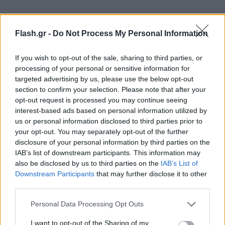
Flash.gr -
Do Not Process My Personal Information
If you wish to opt-out of the sale, sharing to third parties, or
processing of your personal or sensitive information for
targeted advertising by us, please use the below opt-out
section to confirm your selection. Please note that after your
opt-out request is processed you may continue seeing
interest-based ads based on personal information utilized by
us or personal information disclosed to third parties prior to
your opt-out. You may separately opt-out of the further
disclosure of your personal information by third parties on the
IAB’s list of downstream participants. This information may
also be disclosed by us to third parties on the
IAB’s List of
Downstream Participants
that may further disclose it to other
third parties.
Please note that this website/app uses one or more Google
Personal Data Processing Opt Outs
Μας έλειψαν τόσο πολύ οι παρουσιάσεις νέων
services and may gather and store information including but
not limited to your visit or usage behaviour. You may click to
I want to opt-out of the Sharing of my