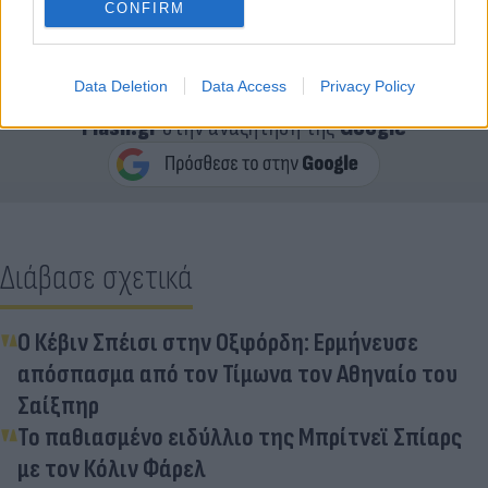
CONFIRM
Data Deletion
Data Access
Privacy Policy
Κάνε κλικ και δες περισσότερο
Flash.gr
στην αναζήτηση της
Google
Διάβασε σχετικά
Ο Κέβιν Σπέισι στην Οξφόρδη: Ερμήνευσε
απόσπασμα από τον Τίμωνα τον Αθηναίο του
Σαίξπηρ
Το παθιασμένο ειδύλλιο της Μπρίτνεϊ Σπίαρς
με τον Κόλιν Φάρελ