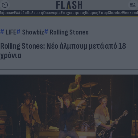
ιδήσεων
Ελλάδα
Πολιτική
Οικονομία
Επιχειρήσεις
Κόσμος
Σπορ
Showbiz
Weekend
LIFE
Showbiz
Rolling Stones
Rolling Stones: Νέο άλμπουμ μετά από 18
χρόνια