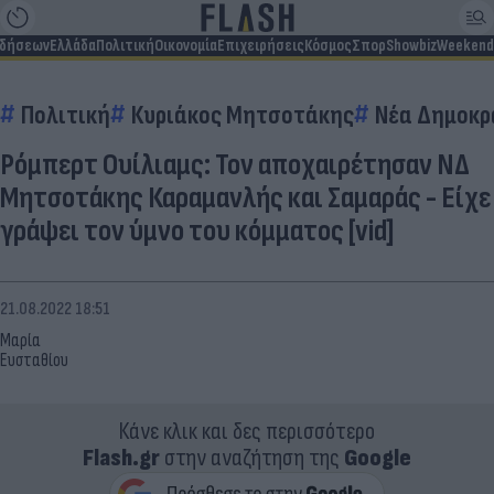
ιδήσεων
Ελλάδα
Πολιτική
Οικονομία
Επιχειρήσεις
Κόσμος
Σπορ
Showbiz
Weekend
Πολιτική
Κυριάκος Μητσοτάκης
Νέα Δημοκρ
Ρόμπερτ Ουίλιαμς: Τον αποχαιρέτησαν ΝΔ
Μητσοτάκης Καραμανλής και Σαμαράς - Είχε
γράψει τον ύμνο του κόμματος [vid]
21.08.2022 18:51
Μαρία
Ευσταθίου
Κάνε κλικ και δες περισσότερο
Flash.gr
στην αναζήτηση της
Google