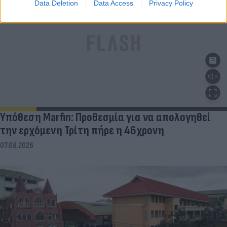
Data Deletion
Data Access
Privacy Policy
Υπόθεση Marfin: Προθεσμία για να απολογηθεί
την ερχόμενη Τρίτη πήρε η 46χρονη
07.08.2026