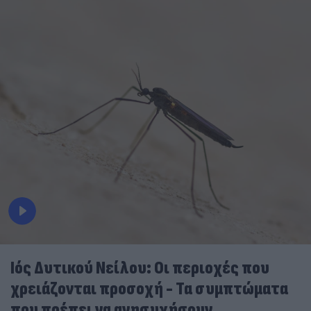
Ιός Δυτικού Νείλου: Οι περιοχές που
χρειάζονται προσοχή - Τα συμπτώματα
που πρέπει να ανησυχήσουν