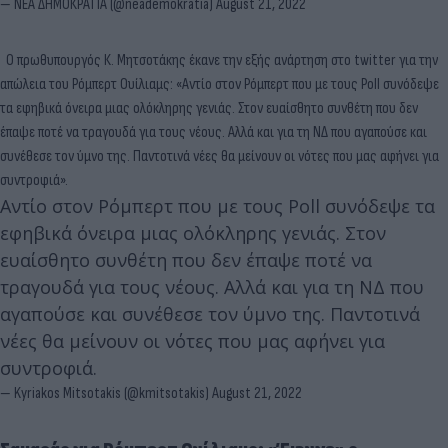
— ΝΕΑ ΔΗΜΟΚΡΑΤΙΑ (@neademokratia)
August 21, 2022
Ο πρωθυπουργός Κ. Μητσοτάκης έκανε την εξής ανάρτηση στο twitter για την
απώλεια του Ρόμπερτ Ουίλιαμς: «Αντίο στον Ρόμπερτ που με τους Poll συνόδεψε
τα εφηβικά όνειρα μιας ολόκληρης γενιάς. Στον ευαίσθητο συνθέτη που δεν
έπαψε ποτέ να τραγουδά για τους νέους. Αλλά και για τη ΝΔ που αγαπούσε και
συνέθεσε τον ύμνο της. Παντοτινά νέες θα μείνουν οι νότες που μας αφήνει για
συντροφιά».
Αντίο στον Ρόμπερτ που με τους Poll συνόδεψε τα
εφηβικά όνειρα μιας ολόκληρης γενιάς. Στον
ευαίσθητο συνθέτη που δεν έπαψε ποτέ να
τραγουδά για τους νέους. Αλλά και για τη ΝΔ που
αγαπούσε και συνέθεσε τον ύμνο της. Παντοτινά
νέες θα μείνουν οι νότες που μας αφήνει για
συντροφιά.
— Kyriakos Mitsotakis (@kmitsotakis)
August 21, 2022