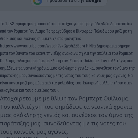
Το 1982 γράφτηκε η μουσική και οι στίχοι για το τραγούδι «Νέα Δημοκρατία»
από τον Ρόμπερτ Γουίλιαμς Το τραγούδησε ο Βίκτωρας Πολυδώρου μαζί με τη
Λία Βίσση και εκείνος συμμετείχε στα φωνητικά.
https://www.youtube.com/watch?v=GjyohZZBdr4 Η Νέα Δημοκρατία σήμερα
μετά τον θάνατό του έκανε την εξής ανακοίνωση για την απώλεια του Ρόμπερτ
Ουίλιαμς: «Αποχαιρετούμε με θλίψη τον Ρόμπερτ Ουίλιαμς. Τον καλλιτέχνη που
σημάδεψε τα νεανικά χρόνια μιας ολόκληρης γενιάς και συνέθεσε τον ύμνο της
παράταξής μας, συνοδεύοντας με τις νότες του τους κοινούς μας αγώνες. Θα
είναι πάντα μαζί μας μέσα από τις μελωδίες του. Ειλικρινή συλλυπητήρια στην
οικογένεια και τους οικείους του».
Αποχαιρετούμε με θλίψη τον Ρόμπερτ Ουίλιαμς.
Τον καλλιτέχνη που σημάδεψε τα νεανικά χρόνια
μιας ολόκληρης γενιάς και συνέθεσε τον ύμνο της
παράταξής μας, συνοδεύοντας με τις νότες του
τους κοινούς μας αγώνες.