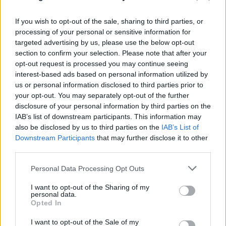
If you wish to opt-out of the sale, sharing to third parties, or
processing of your personal or sensitive information for
targeted advertising by us, please use the below opt-out
section to confirm your selection. Please note that after your
opt-out request is processed you may continue seeing
interest-based ads based on personal information utilized by
us or personal information disclosed to third parties prior to
your opt-out. You may separately opt-out of the further
disclosure of your personal information by third parties on the
IAB’s list of downstream participants. This information may
also be disclosed by us to third parties on the
IAB’s List of
Downstream Participants
that may further disclose it to other
third parties.
Please note that this website/app uses one or more Google
Personal Data Processing Opt Outs
services and may gather and store information including but
not limited to your visit or usage behaviour. You may click to
I want to opt-out of the Sharing of my
personal data.
grant or deny consent to Google and its third-party tags to
Opted In
use your data for below specified purposes in below Google
consent section.
Συμμαχία-ορόσημο για Σαουδική Αραβία,
I want to opt-out of the Sale of my