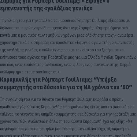
Σαμαράς για Ρόμπερτ Ουίλιαμς: «Έφυγε» ο
εμπνευστής της «γαλάζιας γενιάς»
Την θλίψη του για την απώλεια του μουσικού Ρόμπερτ Ουίλιαμς εξέφρασε με
δηλωση του ο πρώην πρωθυπουργός Αντωνης Σαμαράς. «Σήμερα έφυγε από
κοντά μας ο μουσικός των εφηβικών χρόνων μιας ολόκληρης εποχη» αναφέρει
χαρακτηριστικά ο κ. Σαμαράς και προσθέτει: «Έφυγε ο αγωνιστής, ο εμπνευστής
της «γαλάζιας γενιάς», ο καλλιτέχνης που με τον οίστρο του ξεσήκωσε και
ενέπνευσε τους αγώνες της Παράταξής μας για μια Ελλαδα Μεγάλη. Έφυγε, πάνω
από όλα, ένας ευαίσθητος άνθρωπος, ένας φιλος, ενας συναγωνιστης. Θερμά
συλληπητηρια στους οικείους του».
Καραμανλής για Ρόμπερτ Γουίλιαμς: “Υπήρξε
συμμαχητής στα δύσκολα για τη ΝΔ χρόνια του ’80”
Τη συγκίνησή του για το θάνατο του Ρόμπερτ Ουίλιαμς εκφράζει ο πρώην
πρωθυπουργός Κώστας Καραμανλής επισημαίνοντας εκτός από το μουσικό του
ταλέντο, το γεγονός ότι υπήρξε «συμμαχητής στα δύσκολα για την παράταξή μας
χρόνια του ’80». Αναλυτικά η δήλωση του Κώστα Καραμανλή έχει ως εξής: «Με
συγκίνηση αποχαιρετώ τον φίλο μου Ρόμπερτ. Τον ταλαντούχο, αξιοπρεπή και
συνεπή στις ιδέες του μουσικό, τον συμμαχητή στα δύσκολα για την παράταξή