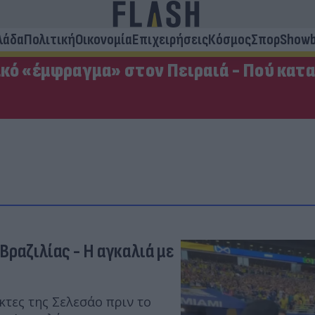
λάδα
Πολιτική
Οικονομία
Επιχειρήσεις
Κόσμος
Σπορ
Showb
κό «έμφραγμα» στον Πειραιά - Πού κατ
Βραζιλίας - Η αγκαλιά με
κτες της Σελεσάο πριν το