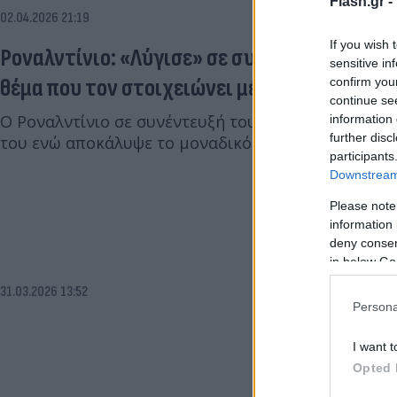
Flash.gr -
02.04.2026 21:19
If you wish 
Ροναλντίνιο: «Λύγισε» σε συνέντευξη και 
sensitive in
θέμα που τον στοιχειώνει μέχρι σήμερα
confirm you
continue se
Ο Ροναλντίνιο σε συνέντευξή του μίλησε για τη καρ
information 
further disc
του ενώ αποκάλυψε το μοναδικό θέμα που τον πον
participants
Downstream 
Please note
information 
deny consent
in below Go
31.03.2026 13:52
Persona
I want t
Opted 