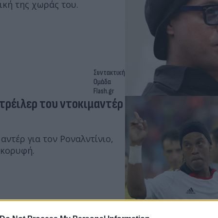
ική της χωράς του.
Συντακτική
Ομάδα
Flash.gr
ό τρέιλερ του ντοκιμαντέρ
αντέρ για τον Ροναλντίνιο,
 στιγμές από τη διαδρομή προς τη κορυφή.