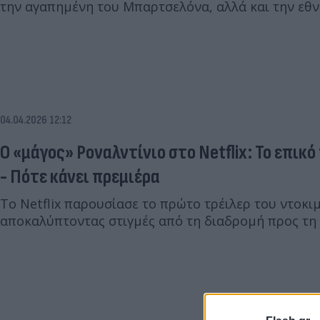
την αγαπημένη του Μπαρτσελόνα, αλλά και την εθν
04.04.2026 12:12
Ο «μάγος» Ροναλντίνιο στο Netflix: Το επικ
- Πότε κάνει πρεμιέρα
Το Netflix παρουσίασε το πρώτο τρέιλερ του ντοκιμ
αποκαλύπτοντας