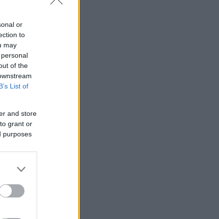
sonal or
ection to
ou may
 personal
out of the
 downstream
B’s List of
er and store
to grant or
ed purposes