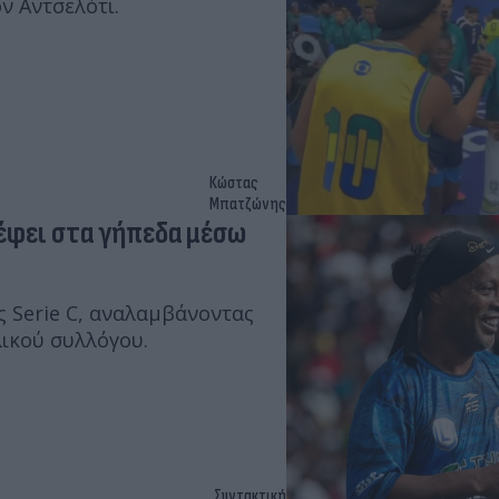
ν Αντσελότι.
Κώστας
Μπατζώνης
ρέφει στα γήπεδα μέσω
 Serie C, αναλαμβάνοντας
λικού συλλόγου.
Συντακτική