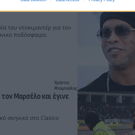
ντέρ για τη ζωή και την
α του ντοκιμαντέρ για τον
άνικο ποδόσφαιρο.
Χρήστος
Μπαμπούλης
 τον Μαρσέλο και έγινε
ό σκηνικό στο Clasico