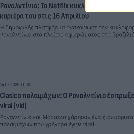
Ροναλντίνιο: Το Netflix κυκλοφορεί ντοκιμα
καριέρα του στις 16 Απριλίου
Η δημοφιλής πλατφόρμα ανακοίνωσε την κυκλοφορί
Ροναλντίνιο στο πλαίσιο αφιερώματος στο βραζιλι
14.03.2026 11:00
Clasico παλαιμάχων: Ο Ροναλντίνιο έσπρωξε
viral (vid)
Ροναλντίνιο και Μαρσέλο χάρησαν ένα χιουμοριστικ
παλαιμάχων που γρήγορα έγινε viral.