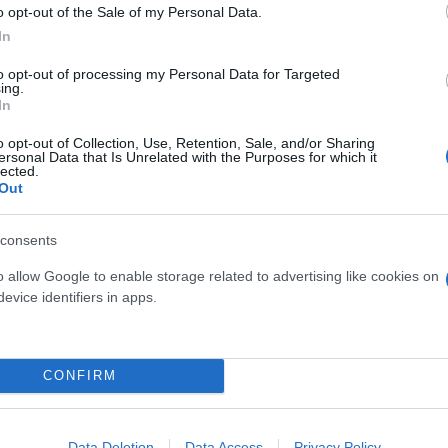
o opt-out of the Sale of my Personal Data.
In
to opt-out of processing my Personal Data for Targeted
ing.
In
o opt-out of Collection, Use, Retention, Sale, and/or Sharing
ersonal Data that Is Unrelated with the Purposes for which it
 του θρύλου που έκανε το
lected.
Out
 παίζεται και βιώνεται το
consents
λευθερία.
o allow Google to enable storage related to advertising like cookies on
evice identifiers in apps.
CONFIRM
Δημήτρης
Μαντιδάκης
Data Deletion
Data Access
Privacy Policy