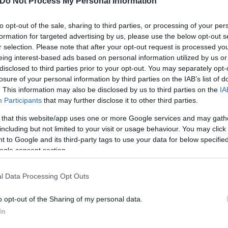
Συντακτική
Do Not Process My Personal Information
Ομάδα
Flash.gr
to opt-out of the sale, sharing to third parties, or processing of your per
αποκάλυψε το μοναδικό
formation for targeted advertising by us, please use the below opt-out s
r selection. Please note that after your opt-out request is processed y
eing interest-based ads based on personal information utilized by us or
ιέρα του και τις αναμνήσεις
disclosed to third parties prior to your opt-out. You may separately opt-
losure of your personal information by third parties on the IAB’s list of
ά.
. This information may also be disclosed by us to third parties on the
IA
Participants
that may further disclose it to other third parties.
 that this website/app uses one or more Google services and may gath
including but not limited to your visit or usage behaviour. You may click 
 to Google and its third-party tags to use your data for below specifi
ogle consent section.
Κώστας
Μπατζώνης
l Data Processing Opt Outs
o opt-out of the Sharing of my personal data.
In