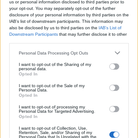
us or personal information disclosed to third parties prior to
αξιωματούχο του Κρεμλίνου με εσωτερική
your opt-out. You may separately opt-out of the further
πληροφόρηση, είπε ότι τα αποτελέσματα των
disclosure of your personal information by third parties on the
IAB’s list of downstream participants. This information may
τοξικολογικών εξετάσεων αποκάλυψαν ότι ο
also be disclosed by us to third parties on the
IAB’s List of
Πατρούσεφ είχε προσβληθεί από ένα «συνθετικό
Downstream Participants
that may further disclose it to other
δηλητήριο», αλλά τελικά επέζησε της απόπειρας
third parties.
κατά της ζωής του.
Please note that this website/app uses one or more Google
Personal Data Processing Opt Outs
services and may gather and store information including but
not limited to your visit or usage behaviour. You may click to
I want to opt-out of the Sharing of my
personal data.
grant or deny consent to Google and its third-party tags to
Opted In
use your data for below specified purposes in below Google
consent section.
I want to opt-out of the Sale of my
Personal Data.
Opted In
I want to opt-out of processing my
Personal Data for Targeted Advertising.
Opted In
I want to opt-out of Collection, Use,
Retention, Sale, and/or Sharing of my
Personal Data that Is Unrelated with the