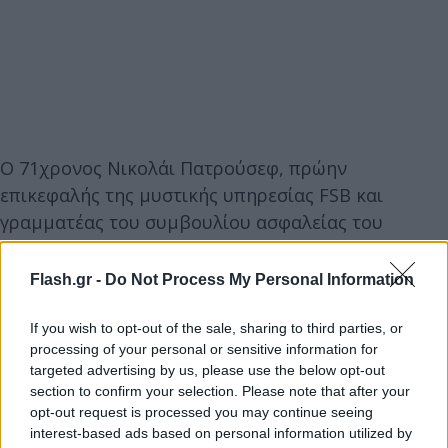
Ο 71χρονος Νικολάι Πατρούσεφ, πρώην
επικεφαλής της μυστικής υπηρεσίας FSB και
γραμματέας του συμβουλίου ασφαλείας του
Κρεμλίνου, φέρεται να μεταφέρθηκε εσπευσμένα
στο νοσοκομείο τις προηγούμενες ημέρες μετά από
Flash.gr -
Do Not Process My Personal Information
αδιαθεσία.
If you wish to opt-out of the sale, sharing to third parties, or
processing of your personal or sensitive information for
Σύμφωνα με το General SVR, ένα ρωσικό κανάλι
targeted advertising by us, please use the below opt-out
στο Telegram το οποίο διαχειρίζονται
section to confirm your selection. Please note that after your
αντιφρονούντες προς την κυβέρνηση Πούτιν και
opt-out request is processed you may continue seeing
interest-based ads based on personal information utilized by
ισχυρίζονται ότι λειτουργεί από πρώην