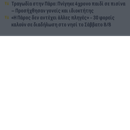
Τραγωδία στην Πάρο: Πνίγηκε 4χρονο παιδί σε πισίνα
– Προσήχθησαν γονείς και ιδιοκτήτης
«Η Πάρος δεν αντέχει άλλες πληγές» - 30 φορείς
καλούν σε διαδήλωση στο νησί το Σάββατο 8/8