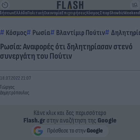
ιδήσεων
Ελλάδα
Πολιτική
Οικονομία
Επιχειρήσεις
Κόσμος
Σπορ
Showbiz
Weekend
Κόσμος
Ρωσία
Βλαντίμιρ Πούτιν
Δηλητηρί
Ρωσία: Αναφορές ότι δηλητηρίασαν στενό
συνεργάτη του Πούτιν
18.07.2022 21:07
Γιώργος
Δημητρόπουλος
Κάνε κλικ και δες περισσότερο
Flash.gr
στην αναζήτηση της
Google