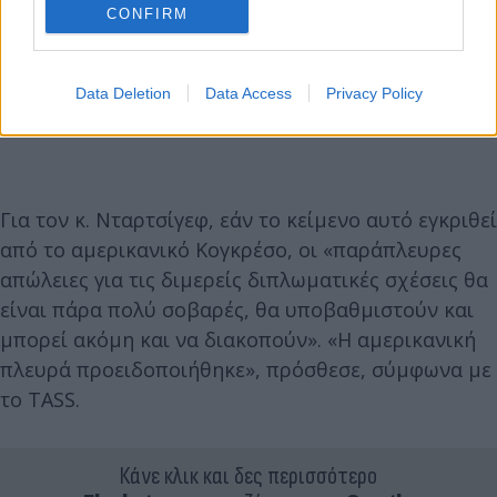
CONFIRM
Data Deletion
Data Access
Privacy Policy
Για τον κ. Νταρτσίγεφ, εάν το κείμενο αυτό εγκριθεί
από το αμερικανικό Κογκρέσο, οι «παράπλευρες
απώλειες για τις διμερείς διπλωματικές σχέσεις θα
είναι πάρα πολύ σοβαρές, θα υποβαθμιστούν και
μπορεί ακόμη και να διακοπούν». «Η αμερικανική
πλευρά προειδοποιήθηκε», πρόσθεσε, σύμφωνα με
το TASS.
Κάνε κλικ και δες περισσότερο