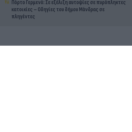
Πόρτο Γερμενό: Σε εξέλιξη αυτοψίες σε πυρόπληκτες
κατοικίες – Οδηγίες του δήμου Μάνδρας σε
πληγέντες