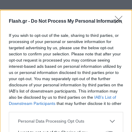
Ο κ. Νταρτσίγεφ, ο επικεφαλής του τμήματος για τη
Βόρεια Αμερική στο ρωσικό ΥΠΕΞ, τόνισε πως εάν η
Flash.gr -
Do Not Process My Personal Information
αμερικανική Γερουσία προχωρήσει στην
If you wish to opt-out of the sale, sharing to third parties, or
υλοποίηση των σχεδίων να συμπεριληφθεί η Ρωσία
processing of your personal or sensitive information for
σε αυτή τη μαύρη λίστα, αυτό θα σημάνει ότι η
targeted advertising by us, please use the below opt-out
Ουάσιγκτον θα έχει ξεπεράσει το σημείο από όπου
section to confirm your selection. Please note that after your
opt-out request is processed you may continue seeing
δεν υπάρχει επιστροφή.
interest-based ads based on personal information utilized by
us or personal information disclosed to third parties prior to
Τον περασμένο μήνα, δύο Αμερικανοί
your opt-out. You may separately opt-out of the further
disclosure of your personal information by third parties on the
γερουσιαστές, που επιδιώκουν να περάσει νόμος ο
IAB’s list of downstream participants. This information may
οποίος θα χαρακτηρίζει τη Ρωσία κράτος που
also be disclosed by us to third parties on the
IAB’s List of
υποστηρίζει την τρομοκρατία, επισκέφθηκαν το
Downstream Participants
that may further disclose it to other
third parties.
Κίεβο για να συζητήσουν το νομοσχέδιο με τον
Ουκρανό πρόεδρο Βολοντίμιρ Ζελένσκι.
Please note that this website/app uses one or more Google
Personal Data Processing Opt Outs
services and may gather and store information including but