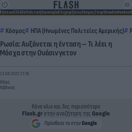
ιδήσεων
Ελλάδα
Πολιτική
Οικονομία
Επιχειρήσεις
Κόσμος
Σπορ
Showbiz
Weekend
Κόσμος
ΗΠΑ (Ηνωμένες Πολιτείες Αμερικής)
Ρωσία: Αυξάνεται η ένταση – Τι λέει η
Μόσχα στην Ουάσινγκτον
13.08.2022 17:35
Ηλίας
Λιβάνιος
Κάνε κλικ και δες περισσότερο
Flash.gr
στην αναζήτηση της
Google