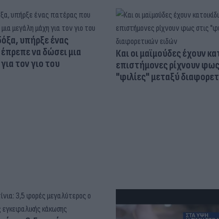
δόξα, υπήρξε ένας
έπρεπε να δώσει μια
Και οι μαϊμούδες έχουν κατ
για τον γιο του
επιστήμονες ρίχνουν φως
"φιλίες" μεταξύ διαφορε