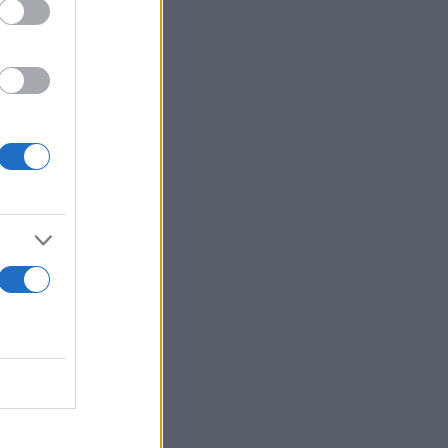
υς και την
 φτάσει στον
εσωτερικής