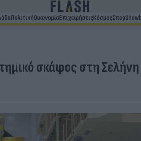
λάδα
Πολιτική
Οικονομία
Επιχειρήσεις
Κόσμος
Σπορ
Showb
στημικό σκάφος στη Σελήνη