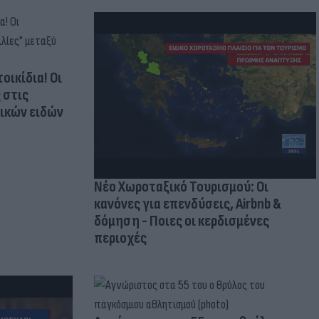
οικίδια! Οι
 στις
τικών ειδών
Νέο Χωροταξικό Τουρισμού: Οι
κανόνες για επενδύσεις, Airbnb &
δόμηση - Ποιες οι κερδισμένες
περιοχές