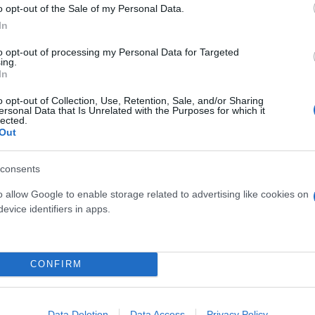
o opt-out of the Sale of my Personal Data.
In
to opt-out of processing my Personal Data for Targeted
ing.
In
o opt-out of Collection, Use, Retention, Sale, and/or Sharing
Χαμπάροφσκ της Ρωσίας, θα εκκενώσουν τα σπίτια το
ersonal Data that Is Unrelated with the Purposes for which it
lected.
Out
consents
-2 Fregat και θα είναι η πρώτη προσεδάφιση που θα
o allow Google to enable storage related to advertising like cookies on
evice identifiers in apps.
ξη τεχνολογιών ήπιας προσεδάφισης, η έρευνα της 
όρων, συμπεριλαμβανομένου του νερού.
CONFIRM
ερο
Flash.gr
στην αναζήτηση της
Google
Data Deletion
Data Access
Privacy Policy