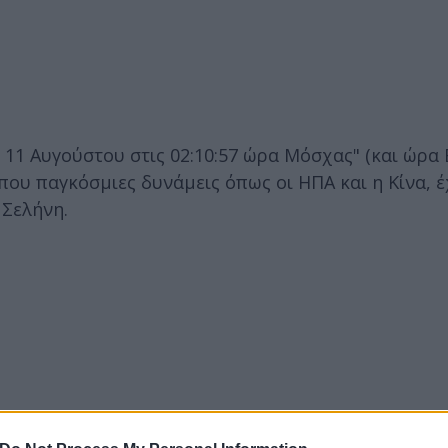
 11 Αυγούστου στις 02:10:57 ώρα Μόσχας" (και ώρα 
που παγκόσμιες δυνάμεις όπως οι ΗΠΑ και η Κίνα, 
 Σελήνη.