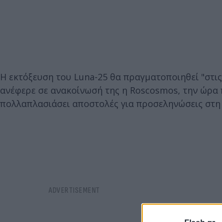
Η εκτόξευση του Luna-25 θα πραγματοποιηθεί "στις
ανέφερε σε ανακοίνωσή της η Roscosmos, την ώρα 
πολλαπλασιάσει αποστολές για προσεληνώσεις στη