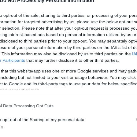
Do Not Process My Personal Information
to opt-out of the sale, sharing to third parties, or processing of your per
formation for targeted advertising by us, please use the below opt-out s
r selection. Please note that after your opt-out request is processed y
 στις 11 Αυγούστου στο πλαίσιο της εκτόξευσης τη
eing interest-based ads based on personal information utilized by us or
λήνη μετά από σχεδόν μισό αιώνα, δήλωσε τη Δευτ
disclosed to third parties prior to your opt-out. You may separately opt-
losure of your personal information by third parties on the IAB’s list of
. This information may also be disclosed by us to third parties on the
IA
Participants
that may further disclose it to other third parties.
το 1976- θα πραγματοποιηθεί περίπου 5.550 χιλιόμ
 that this website/app uses one or more Google services and may gath
στημική υπηρεσία Roscosmos.
including but not limited to your visit or usage behaviour. You may click 
 to Google and its third-party tags to use your data for below specifi
ogle consent section.
l Data Processing Opt Outs
o opt-out of the Sharing of my personal data.
In