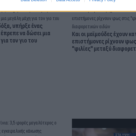
δόξα, υπήρξε ένας
έπρεπε να δώσει μια
Και οι μαϊμούδες έχουν κατ
για τον γιο του
επιστήμονες ρίχνουν φως
"φιλίες" μεταξύ διαφορε