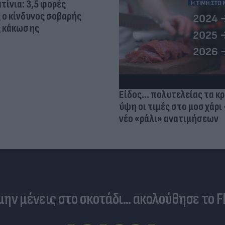
τίνια: 3,5 φορές
 ο κίνδυνος σοβαρής
ς κάκωσης
Είδος... πολυτελείας τα κ
ύψη οι τιμές στο μοσχάρι 
νέο «ράλι» ανατιμήσεων
 μην μένεις στο σκοτάδι... ακολούθησε το F