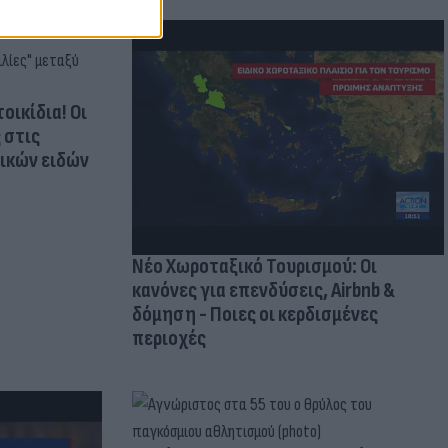
οικίδια! Οι
 στις
τικών ειδών
Νέο Χωροταξικό Τουρισμού: Οι
κανόνες για επενδύσεις, Airbnb &
δόμηση - Ποιες οι κερδισμένες
περιοχές