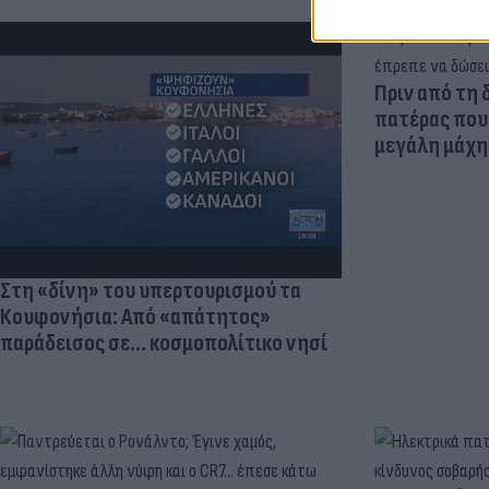
Πριν από τη 
πατέρας που 
μεγάλη μάχη 
Στη «δίνη» του υπερτουρισμού τα
Κουφονήσια: Από «απάτητος»
παράδεισος σε... κοσμοπολίτικο νησί