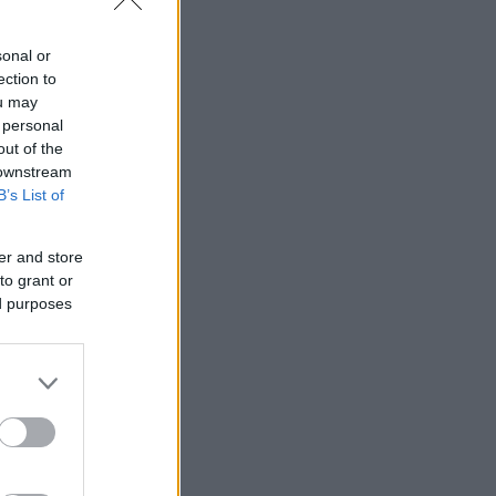
sonal or
ection to
ou may
 personal
out of the
 downstream
B’s List of
er and store
to grant or
ed purposes