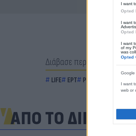
I want t
Opted 
I want 
Advertis
Opted 
I want t
of my P
was col
Opted 
Διάβασε περισσότερα
Google 
LIFE
ΕΡΤ
Ρούλα Κορομηλά
I want t
web or d
ΑΠΟ ΤΟ ΔΙΚΤΥΟ