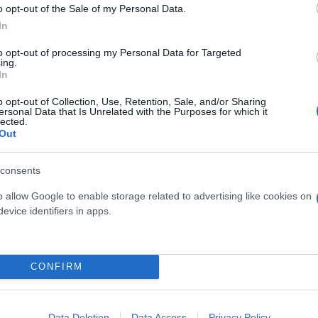
o opt-out of the Sale of my Personal Data.
In
to opt-out of processing my Personal Data for Targeted
ing.
In
o opt-out of Collection, Use, Retention, Sale, and/or Sharing
ersonal Data that Is Unrelated with the Purposes for which it
lected.
Out
consents
Showbiz
o allow Google to enable storage related to advertising like cookies on
evice identifiers in apps.
CONFIRM
Data Deletion
Data Access
Privacy Policy