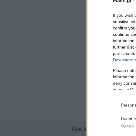
Flash.gr -
If you wish 
sensitive in
confirm you
continue se
information 
further disc
participants
Downstream 
Please note
information 
deny consent
in below Go
Persona
I want t
Opted 
Κάνε κλικ και δες περισσότ