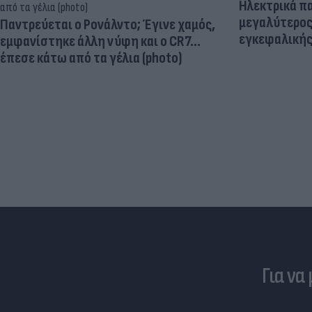
Ηλεκτρικά πα
μεγαλύτερος
Παντρεύεται ο Ρονάλντο; Έγινε χαμός,
εγκεφαλική
εμφανίστηκε άλλη νύφη και ο CR7…
έπεσε κάτω από τα γέλια (photo)
Για να