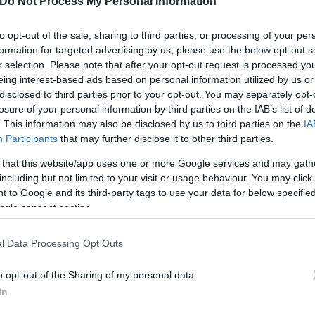
Do Not Process My Personal Information
to opt-out of the sale, sharing to third parties, or processing of your per
formation for targeted advertising by us, please use the below opt-out s
r selection. Please note that after your opt-out request is processed y
eing interest-based ads based on personal information utilized by us or
disclosed to third parties prior to your opt-out. You may separately opt-
losure of your personal information by third parties on the IAB’s list of
. This information may also be disclosed by us to third parties on the
IA
Participants
that may further disclose it to other third parties.
 that this website/app uses one or more Google services and may gath
including but not limited to your visit or usage behaviour. You may click 
 to Google and its third-party tags to use your data for below specifi
ogle consent section.
l Data Processing Opt Outs
o opt-out of the Sharing of my personal data.
In
ερο
Flash.gr
στην αναζήτηση της
Google