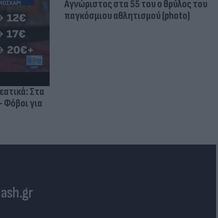
Aγνώριστος στα 55 του ο θρύλος του
παγκόσμιου αθλητισμού (photo)
ρεατικά: Στα
- Φόβοι για
lash.gr