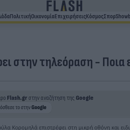
λάδα
Πολιτική
Οικονομία
Επιχειρήσεις
Κόσμος
Σπορ
Showb
ει στην τηλεόραση - Ποια 
ερο
Flash.gr
στην αναζήτηση της
Google
ούλα Κορομηλά επιστρέφει στη μικρή οθόνη και ειδ