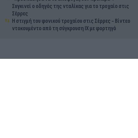
Συγκινεί ο οδηγός της νταλίκας για το τροχαίο στις
Σέρρες
Η στιγμή του φονικού τροχαίου στις Σέρρες - Βίντεο
ντοκουμέντο από τη σύγκρουση ΙΧ με φορτηγό