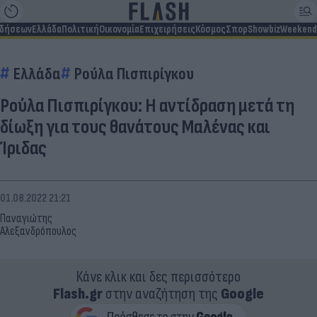
ιδήσεων
Ελλάδα
Πολιτική
Οικονομία
Επιχειρήσεις
Κόσμος
Σπορ
Showbiz
Weekend
Ελλάδα
Ρούλα Πισπιρίγκου
Ρούλα Πισπιρίγκου: Η αντίδραση μετά τη
δίωξη για τους θανάτους Μαλένας και
Ίριδας
01.08.2022 21:21
Παναγιώτης
Αλεξανδρόπουλος
Κάνε κλικ και δες περισσότερο
Flash.gr
στην αναζήτηση της
Google