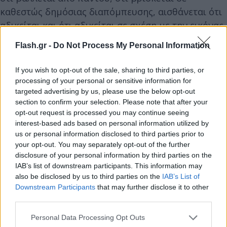
καθεστώς δημόσιας διαπόμπευσης, αισθάνεται ότι
αδικείται και ότι αδικείται σε σχέση με την εικόνας
της, όπως εκείνη βγαίνει από τα ΜΜΕ».
Flash.gr -
Do Not Process My Personal Information
If you wish to opt-out of the sale, sharing to third parties, or
processing of your personal or sensitive information for
targeted advertising by us, please use the below opt-out
section to confirm your selection. Please note that after your
opt-out request is processed you may continue seeing
interest-based ads based on personal information utilized by
us or personal information disclosed to third parties prior to
your opt-out. You may separately opt-out of the further
disclosure of your personal information by third parties on the
IAB’s list of downstream participants. This information may
also be disclosed by us to third parties on the
IAB’s List of
Downstream Participants
that may further disclose it to other
third parties.
Please note that this website/app uses one or more Google
Personal Data Processing Opt Outs
services and may gather and store information including but