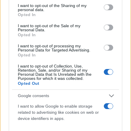
not limited to your visit or usage behaviour. You may click to
I want to opt-out of the Sharing of my
personal data.
grant or deny consent to Google and its third-party tags to
Opted In
use your data for below specified purposes in below Google
consent section.
I want to opt-out of the Sale of my
Personal Data.
Opted In
I want to opt-out of processing my
Personal Data for Targeted Advertising.
Opted In
I want to opt-out of Collection, Use,
Retention, Sale, and/or Sharing of my
Personal Data that Is Unrelated with the
Purposes for which it was collected.
Opted Out
Σύμφωνα πάντα με τα όσα είπε ο Όθωνας
Google consents
Παπαδόπουλος, η Ρούλα Πισπιρίγκου λέει ότι
I want to allow Google to enable storage
αφιέρωσε όλη της τη ζωή στα παιδιά της, βίωσε την
related to advertising like cookies on web or
απώλειά τους και τώρα έρχεται στη θέση της
device identifiers in apps.
κατηγορούμενης για τον ίδιο τον θάνατό τους.