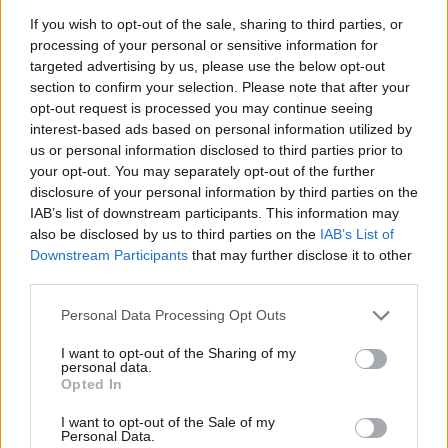
If you wish to opt-out of the sale, sharing to third parties, or
processing of your personal or sensitive information for
targeted advertising by us, please use the below opt-out
section to confirm your selection. Please note that after your
opt-out request is processed you may continue seeing
interest-based ads based on personal information utilized by
us or personal information disclosed to third parties prior to
your opt-out. You may separately opt-out of the further
disclosure of your personal information by third parties on the
Υπενθυμίζεται ότι τη Ρούλα Πισπιρίγκου
IAB’s list of downstream participants. This information may
also be disclosed by us to third parties on the
IAB’s List of
εκπροσωπούσε μέχρι και σήμερα ο Όθων
Downstream Participants
that may further disclose it to other
Παπαδόπουλος ενώ αρχικά για την υπόθεση της
third parties.
Τζωρτζίνας η ανακρίτρια κυρία Σαλάππα είχε
Please note that this website/app uses one or more Google
διορίσει ως συνήγορος της και τον Κωνσταντίνο
Personal Data Processing Opt Outs
services and may gather and store information including but
Ζάρδα.
not limited to your visit or usage behaviour. You may click to
I want to opt-out of the Sharing of my
personal data.
grant or deny consent to Google and its third-party tags to
Opted In
use your data for below specified purposes in below Google
Η Ρούλα Πισπιρίγκου είναι προσωρινά κρατούμενη
consent section.
I want to opt-out of the Sale of my
στις φυλακές Κορυδαλλού και κατηγορείται για
Personal Data.