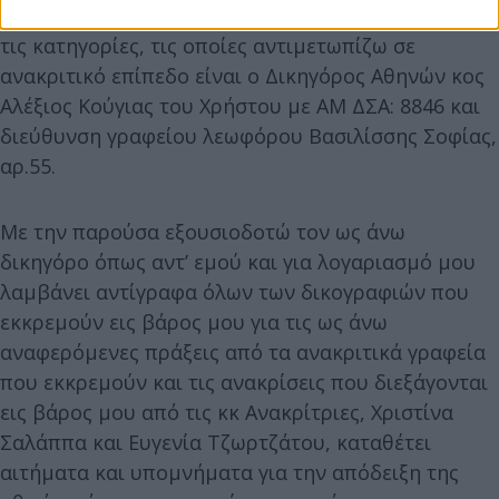
υπεράσπισής μου σε όλες τις υποθέσεις και σε όλες
τις κατηγορίες, τις οποίες αντιμετωπίζω σε
ανακριτικό επίπεδο είναι ο Δικηγόρος Αθηνών κος
Αλέξιος Κούγιας του Χρήστου με ΑΜ ΔΣΑ: 8846 και
διεύθυνση γραφείου λεωφόρου Βασιλίσσης Σοφίας,
αρ.55.
Με την παρούσα εξουσιοδοτώ τον ως άνω
δικηγόρο όπως αντ’ εμού και για λογαριασμό μου
λαμβάνει αντίγραφα όλων των δικογραφιών που
εκκρεμούν εις βάρος μου για τις ως άνω
αναφερόμενες πράξεις από τα ανακριτικά γραφεία
που εκκρεμούν και τις ανακρίσεις που διεξάγονται
εις βάρος μου από τις κκ Ανακρίτριες, Χριστίνα
Σαλάππα και Ευγενία Τζωρτζάτου, καταθέτει
αιτήματα και υπομνήματα για την απόδειξη της