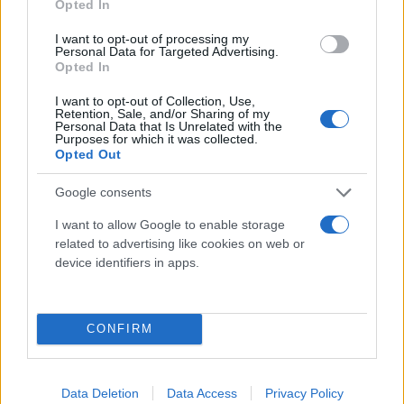
Opted In
απόπειρα ανθρωποκτονίας και ανθρωποκτονία
κατά συρροή των παιδιών της, Τζορτζίνας,
I want to opt-out of processing my
Personal Data for Targeted Advertising.
Μαλένας, και Ίριδας.
Opted In
I want to opt-out of Collection, Use,
Retention, Sale, and/or Sharing of my
Personal Data that Is Unrelated with the
Purposes for which it was collected.
Opted Out
Όλη η ανακοίνωση
Google consents
Η κάτωθι υπογράφουσα Σωτηρία Πισπιρίγκου του
I want to allow Google to enable storage
Ανδρέα, προσωρινά κρατούμενη στις Γυναικείες
related to advertising like cookies on web or
device identifiers in apps.
Φυλακές Κορυδαλλού και ήδη κατηγορούμενη για
το ότι δήθεν διέπραξα τα αδικήματα της απόπειρας
ανθρωποκτονίας και ανθρωποκτονίας κατά συρροή
CONFIRM
εις βάρος των τριών τέκνων μου Γεωργίας, Μαρίας-
Ελένης και Ίριδας Δασκαλάκη, δια της παρούσης
δηλώνω ότι από σήμερα μοναδικός δικηγόρος
Data Deletion
Data Access
Privacy Policy