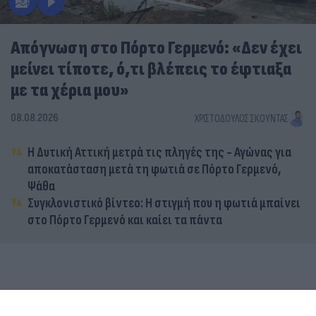
Απόγνωση στο Πόρτο Γερμενό: «Δεν έχει
μείνει τίποτε, ό,τι βλέπεις το έφτιαξα
με τα χέρια μου»
08.08.2026
ΧΡΙΣΤΌΔΟΥΛΟΣ ΣΚΟΎΝΤΑΣ
Η Δυτική Αττική μετρά τις πληγές της - Αγώνας για
αποκατάσταση μετά τη φωτιά σε Πόρτο Γερμενό,
Ψάθα
Συγκλονιστικό βίντεο: Η στιγμή που η φωτιά μπαίνει
στο Πόρτο Γερμενό και καίει τα πάντα