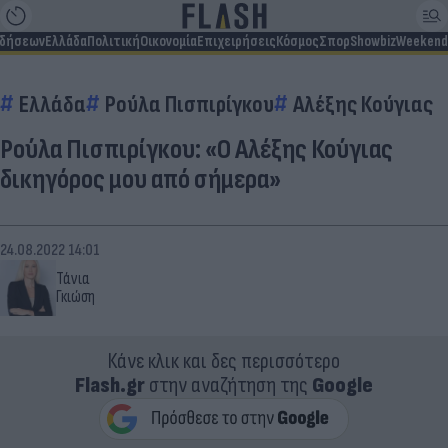
ιδήσεων
Ελλάδα
Πολιτική
Οικονομία
Επιχειρήσεις
Κόσμος
Σπορ
Showbiz
Weekend
Ελλάδα
Ρούλα Πισπιρίγκου
Αλέξης Κούγιας
Ρούλα Πισπιρίγκου: «Ο Αλέξης Κούγιας
δικηγόρος μου από σήμερα»
24.08.2022 14:01
Τάνια
Γκιώση
Κάνε κλικ και δες περισσότερο
Flash.gr
στην αναζήτηση της
Google