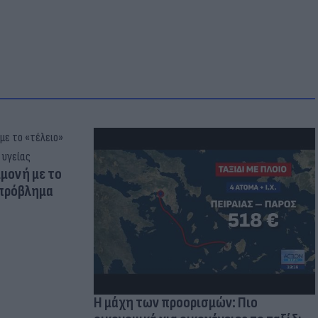
μμονή με το
 πρόβλημα
Η μάχη των προορισμών: Πιο