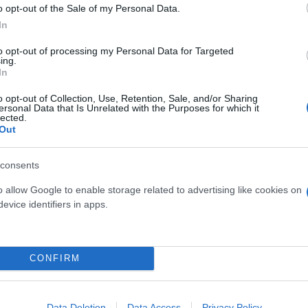
o opt-out of the Sale of my Personal Data.
In
to opt-out of processing my Personal Data for Targeted
ing.
In
o opt-out of Collection, Use, Retention, Sale, and/or Sharing
ersonal Data that Is Unrelated with the Purposes for which it
lected.
Out
γκληματική ενέργεια
consents
o allow Google to enable storage related to advertising like cookies on
evice identifiers in apps.
οδικαστικής Εταιρείας, Γρηγόρης Λέων, τόνισε ότι 
ροσεγγίσεις είναι όταν έχουμε μια πράξη ιατροδικ
CONFIRM
α χέρια τους οι εισαγγελείς.
ι η εισαγγελία βάσει αυτών των επιστημονικών από
Data Deletion
Data Access
Privacy Policy