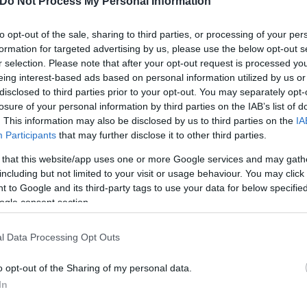
ίναι όμως τα πράγματα, δεν ξέρω εάν τα στοιχεία 
Do Not Process My Personal Information
to opt-out of the sale, sharing to third parties, or processing of your per
formation for targeted advertising by us, please use the below opt-out s
r selection. Please note that after your opt-out request is processed y
eing interest-based ads based on personal information utilized by us or
disclosed to third parties prior to your opt-out. You may separately opt-
losure of your personal information by third parties on the IAB’s list of
. This information may also be disclosed by us to third parties on the
IA
Participants
that may further disclose it to other third parties.
 that this website/app uses one or more Google services and may gath
including but not limited to your visit or usage behaviour. You may click 
 to Google and its third-party tags to use your data for below specifi
ogle consent section.
l Data Processing Opt Outs
o opt-out of the Sharing of my personal data.
In