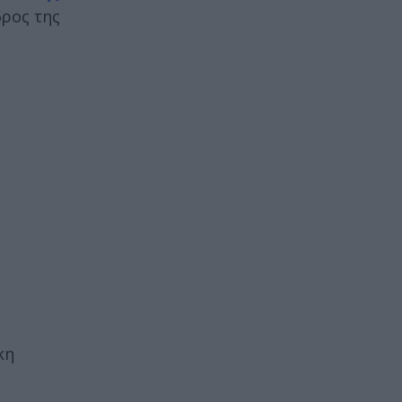
δρος της
κη