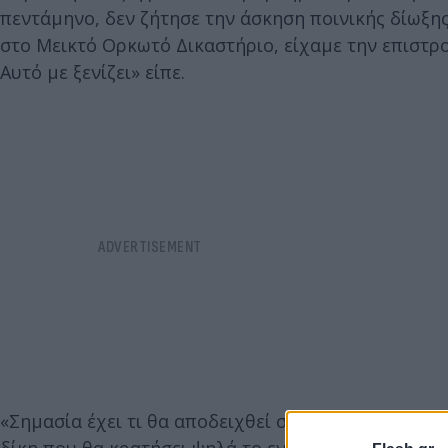
πεντάμηνο, δεν ζήτησε την άσκηση ποινικής δίωξης
στο Μεικτό Ορκωτό Δικαστήριο, είχαμε την επιστρο
Αυτό με ξενίζει» είπε.
«Σημασία έχει τι θα αποδειχθεί στο δικαστήριο. Εκε