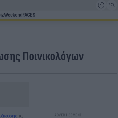
iz
Weekend
FACES
νωσης Ποινικολόγων
λάκισης
κι