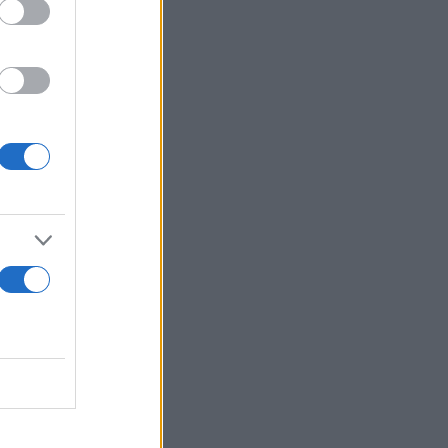
η μόνη
αστική που
ψεων