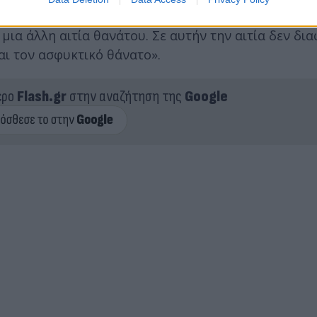
θεσε ότι στα δύο πρώτα παιδιά «ξεκινήσαμε διαφορ
ια άλλη αιτία θανάτου. Σε αυτήν την αιτία δεν δια
αι τον ασφυκτικό θάνατο».
ερο
Flash.gr
στην αναζήτηση της
Google