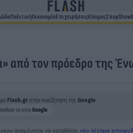
λάδα
Πολιτική
Οικονομία
Επιχειρήσεις
Κόσμος
Σπορ
Showb
α» από τον πρόεδρο της Έ
ερο
Flash.gr
στην αναζήτηση της
Google
γκου αναμένεται να καταθέσει
νέο αίτημα αποφυ