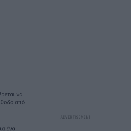
έρεται να
έθοδο από
ια ένα