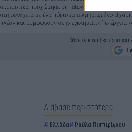
ουσιαστικά προχώρησε στη δίωξη» τόνισε και πρόσ
στη συνέχεια με ένα πόρισμα τεκμηριωμένο είχαμε μ
πλέον και συμφωνούν στην εγκληματική ενέργεια κ
Κάνε κλικ και δες περισσότ
Διάβασε περισσότερα
Ελλάδα
Ρούλα Πισπιρίγκου