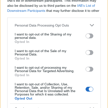
IAB’s list of downstream participants. This information may
also be disclosed by us to third parties on the
IAB’s List of
Downstream Participants
that may further disclose it to other
third parties.
Please note that this website/app uses one or more Google
Personal Data Processing Opt Outs
services and may gather and store information including but
not limited to your visit or usage behaviour. You may click to
I want to opt-out of the Sharing of my
personal data.
grant or deny consent to Google and its third-party tags to
Opted In
use your data for below specified purposes in below Google
consent section.
I want to opt-out of the Sale of my
Personal Data.
Opted In
I want to opt-out of processing my
Personal Data for Targeted Advertising.
Opted In
I want to opt-out of Collection, Use,
Retention, Sale, and/or Sharing of my
Personal Data that Is Unrelated with the
Purposes for which it was collected.
Opted Out
Επίσης, η ΑΕΛ εξέδωσε και σχετική ανακοίνωση που