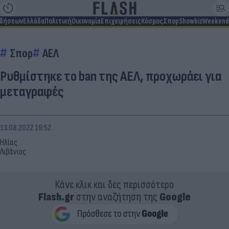
ιδήσεων
Ελλάδα
Πολιτική
Οικονομία
Επιχειρήσεις
Κόσμος
Σπορ
Showbiz
Weekend
Σπορ
ΑΕΛ
Ρυθμίστηκε το ban της ΑΕΛ, προχωράει για
μεταγραφές
13.08.2022 19:52
Ηλίας
Λιβάνιος
Κάνε κλικ και δες περισσότερο
Flash.gr
στην αναζήτηση της
Google