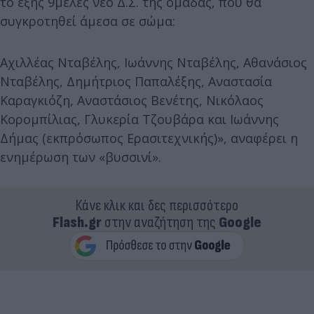
το εξής 9μελές νέο Δ.Σ. της ομάδας, που θα
συγκροτηθεί άμεσα σε σώμα:
Αχιλλέας Νταβέλης, Ιωάννης Νταβέλης, Αθανάσιος
Νταβέλης, Δημήτριος Παπαλέξης, Αναστασία
Καραγκιόζη, Αναστάσιος Βενέτης, Νικόλαος
Κορομπίλιας, Γλυκερία Τζουβάρα και Ιωάννης
Δήμας (εκπρόσωπος Ερασιτεχνικής)», αναφέρει η
ενημέρωση των «βυσσινί».
Κάνε κλικ και δες περισσότερο
Flash.gr
στην αναζήτηση της
Google