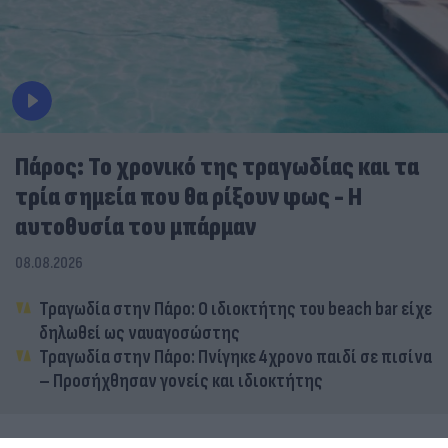
Πάρος: Το χρονικό της τραγωδίας και τα
τρία σημεία που θα ρίξουν φως - Η
αυτοθυσία του μπάρμαν
08.08.2026
Τραγωδία στην Πάρο: Ο ιδιοκτήτης του beach bar είχε
δηλωθεί ως ναυαγοσώστης
Τραγωδία στην Πάρο: Πνίγηκε 4χρονο παιδί σε πισίνα
– Προσήχθησαν γονείς και ιδιοκτήτης