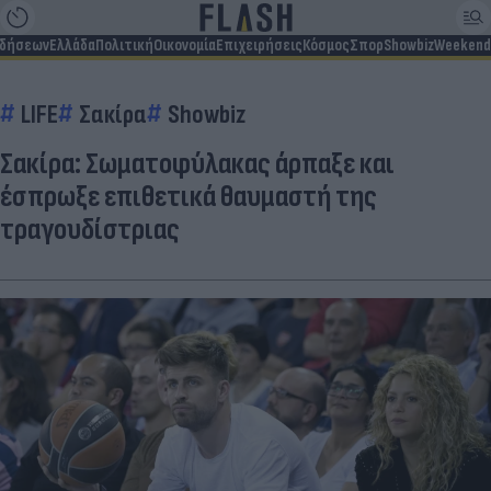
ιδήσεων
Ελλάδα
Πολιτική
Οικονομία
Επιχειρήσεις
Κόσμος
Σπορ
Showbiz
Weekend
LIFE
Σακίρα
Showbiz
Σακίρα: Σωματοφύλακας άρπαξε και
έσπρωξε επιθετικά θαυμαστή της
τραγουδίστριας