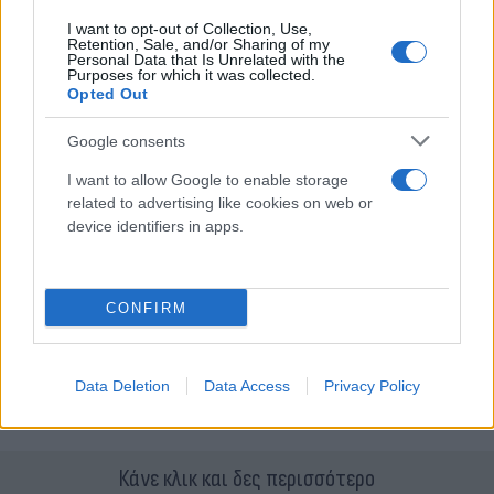
I want to opt-out of Collection, Use,
Retention, Sale, and/or Sharing of my
Personal Data that Is Unrelated with the
Ωστόσο, σύμφωνα με τα πλάνα που παραχώρησε η
Purposes for which it was collected.
Opted Out
εκπομπή, ένας φρουρός ασφαλείας παρενέβη
επιθετικά και, αντί να απομακρύνει ευγενικά τον
Google consents
θαυμαστή, φάνηκε να επιτίθεται στο εν λόγω
I want to allow Google to enable storage
άτομο, αρπάζοντάς το από τη μπλούζα και
related to advertising like cookies on web or
σπρώχνοντάς το επιθετικά.
device identifiers in apps.
Η Κολομβιανή τραγουδίστρια υπέστη αυστηρή
κριτική από άτομα στα κοινωνικά δίκτυα, καθώς
CONFIRM
πολλοί θεωρούν ότι θα έπρεπε να είχε παρέμβει
για να βοηθήσει τον θαυμαστή ή να σταματήσει τον
Data Deletion
Data Access
Privacy Policy
σωματοφύλακά της.
Κάνε κλικ και δες περισσότερο