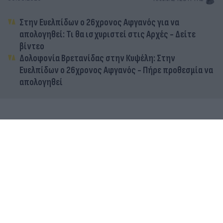
Στην Ευελπίδων ο 26χρονος Αφγανός για να
απολογηθεί: Τι θα ισχυριστεί στις Αρχές - Δείτε
βίντεο
Δολοφονία Βρετανίδας στην Κυψέλη: Στην
Ευελπίδων ο 26χρονος Αφγανός - Πήρε προθεσμία να
απολογηθεί