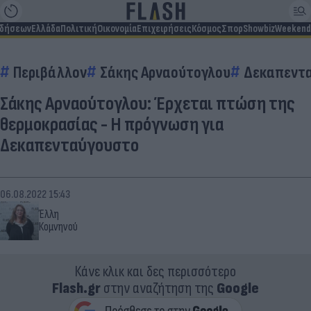
ιδήσεων
Ελλάδα
Πολιτική
Οικονομία
Επιχειρήσεις
Κόσμος
Σπορ
Showbiz
Weekend
Περιβάλλον
Σάκης Αρναούτογλου
Δεκαπεντ
Σάκης Αρναούτογλου: Έρχεται πτώση της
θερμοκρασίας - Η πρόγνωση για
Δεκαπενταύγουστο
06.08.2022 15:43
Έλλη
Κομνηνού
Κάνε κλικ και δες περισσότερο
Flash.gr
στην αναζήτηση της
Google