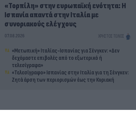
«Τορπίλη» στην ευρωπαϊκή ενότητα: Η
Ισπανία απαντά στην Ιταλία με
συνοριακούς ελέγχους
07.08.2026
ΧΡΉΣΤΟΣ ΤΈΛΙΟΣ
«Μετωπική» Ιταλίας-Ισπανίας για Σένγκεν: «Δεν
δεχόμαστε επιβολές από το εξωτερικό ή
τελεσίγραφα»
«Τελεσίγραφο» Ισπανίας στην Ιταλία για τη Σένγκεν:
Ζητά άρση των περιορισμών έως την Κυριακή