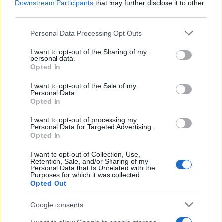
Downstream Participants
that may further disclose it to other
third parties.
Please note that this website/app uses one or more Google
Personal Data Processing Opt Outs
services and may gather and store information including but
not limited to your visit or usage behaviour. You may click to
I want to opt-out of the Sharing of my
personal data.
grant or deny consent to Google and its third-party tags to
Opted In
use your data for below specified purposes in below Google
consent section.
I want to opt-out of the Sale of my
Personal Data.
Opted In
I want to opt-out of processing my
Για άστατο καιρό τις επόμενες ημέρες και όσο
Personal Data for Targeted Advertising.
Opted In
πλησιάζουμε προς τον Δεκαπενταύγουστο έκανε
λόγο ο μετεωρολόγος, Σάκης Αρναούτογλου σε
I want to opt-out of Collection, Use,
Retention, Sale, and/or Sharing of my
ανάρτησή του στο Facebook.
Personal Data that Is Unrelated with the
Purposes for which it was collected.
Opted Out
Όπως όλα δείχνουν η εξέλιξη του καιρού έχει
Google consents
«κλειδώσει» και οι άστατες καιρικές συνθήκες θα