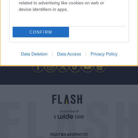
related to advertising like cookies on web or
device identifiers in apps.
Για να μην μένεις στο σκοτάδι...
CONFIRM
ακολούθησε το Flash.gr
Data Deletion
Data Access
Privacy Policy
ΠΟΛΙΤΙΚΗ ΑΠΟΡΡΗΤΟΥ