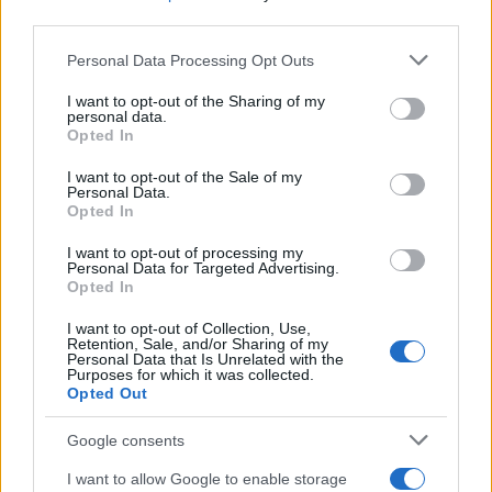
third parties.
Τεχεράνη
Please note that this website/app uses one or more Google
Personal Data Processing Opt Outs
Σύμφωνα με το αμερικανικό δίκτυο τα κράτη του Κόλπου
services and may gather and store information including but
αυξάνουν τις επαφές με το Ιράν, ενώ οι προσπάθειες των ΗΠΑ
not limited to your visit or usage behaviour. You may click to
I want to opt-out of the Sharing of my
για κατάπαυση παραπαίουν.
personal data.
grant or deny consent to Google and its third-party tags to
Opted In
Συντακτική
use your data for below specified purposes in below Google
22.10.2024 22:55
Ομάδα
consent section.
I want to opt-out of the Sale of my
Flash.gr
Personal Data.
Opted In
I want to opt-out of processing my
Personal Data for Targeted Advertising.
Opted In
I want to opt-out of Collection, Use,
Retention, Sale, and/or Sharing of my
Personal Data that Is Unrelated with the
Purposes for which it was collected.
Opted Out
Google consents
I want to allow Google to enable storage