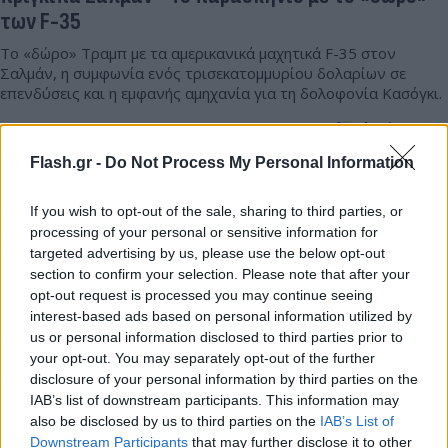
των F-35
Το «δώρο» Τραμπ με τα αμερικανικά μαχητικά F-35 στον
Σαλμάν, η συμφωνία ενός τρισεκατομμυρίου δολαρίων σε
επενδύσεις και η εμφανής αμηχανία για τη δολοφονία Κασόγκι.
Δημήτρης
18.11.2025 21:10
Σουλτογιάννης
Flash.gr -
Do Not Process My Personal Information
If you wish to opt-out of the sale, sharing to third parties, or
processing of your personal or sensitive information for
targeted advertising by us, please use the below opt-out
section to confirm your selection. Please note that after your
opt-out request is processed you may continue seeing
interest-based ads based on personal information utilized by
us or personal information disclosed to third parties prior to
your opt-out. You may separately opt-out of the further
disclosure of your personal information by third parties on the
IAB’s list of downstream participants. This information may
CNN: Γιατί οι Άραβες σύμμαχοι γυρίζουν την
also be disclosed by us to third parties on the
IAB’s List of
πλάτη στην Ουάσιγκτον και μιλούν με την
Downstream Participants
that may further disclose it to other