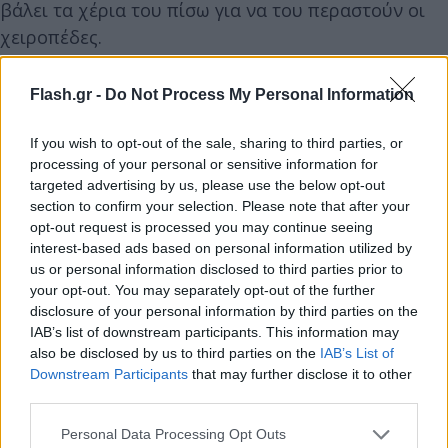
βάλει τα χέρια του πίσω για να του περαστούν οι
χειροπέδες.
Flash.gr -
Do Not Process My Personal Information
If you wish to opt-out of the sale, sharing to third parties, or
processing of your personal or sensitive information for
targeted advertising by us, please use the below opt-out
section to confirm your selection. Please note that after your
opt-out request is processed you may continue seeing
interest-based ads based on personal information utilized by
us or personal information disclosed to third parties prior to
your opt-out. You may separately opt-out of the further
disclosure of your personal information by third parties on the
IAB’s list of downstream participants. This information may
also be disclosed by us to third parties on the
IAB’s List of
Downstream Participants
that may further disclose it to other
third parties.
Please note that this website/app uses one or more Google
Personal Data Processing Opt Outs