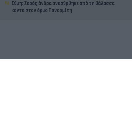
Σύμη: Σορός άνδρα ανασύρθηκε από τη θάλασσα
κοντά στον όρμο Πανορμίτη