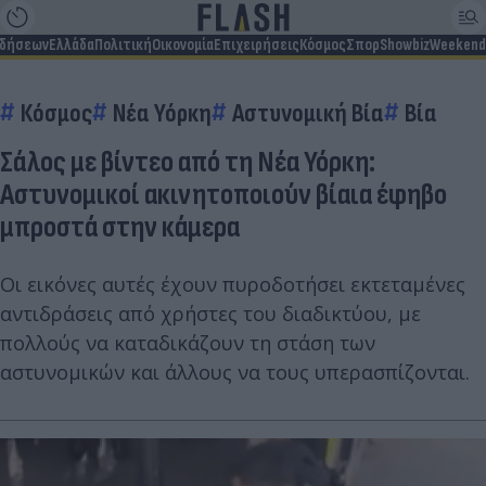
ιδήσεων
Ελλάδα
Πολιτική
Οικονομία
Επιχειρήσεις
Κόσμος
Σπορ
Showbiz
Weekend
Κόσμος
Νέα Υόρκη
Αστυνομική Βία
Βία
Σάλος με βίντεο από τη Νέα Υόρκη:
Αστυνομικοί ακινητοποιoύν βίαια έφηβο
μπροστά στην κάμερα
Οι εικόνες αυτές έχουν πυροδοτήσει εκτεταμένες
αντιδράσεις από χρήστες του διαδικτύου, με
πολλούς να καταδικάζουν τη στάση των
αστυνομικών και άλλους να τους υπερασπίζονται.