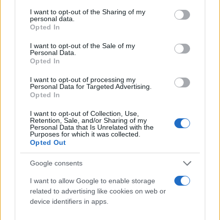
services and may gather and store information including but
not limited to your visit or usage behaviour. You may click to
I want to opt-out of the Sharing of my
personal data.
grant or deny consent to Google and its third-party tags to
Opted In
use your data for below specified purposes in below Google
consent section.
I want to opt-out of the Sale of my
Personal Data.
Opted In
I want to opt-out of processing my
Personal Data for Targeted Advertising.
Opted In
I want to opt-out of Collection, Use,
Retention, Sale, and/or Sharing of my
Personal Data that Is Unrelated with the
Purposes for which it was collected.
Παρά τις έντονες αντιδράσεις, δεν ήταν όλοι οι
Opted Out
χρήστες επικριτικοί απέναντι στους αστυνομικούς.
Ορισμένοι θεώρησαν τη χρήση βίας
Google consents
δικαιολογημένη, επικαλούμενοι την ανάγκη για
I want to allow Google to enable storage
επιβολή της τάξης. «Αντιστάθηκε καθαρά»,
related to advertising like cookies on web or
device identifiers in apps.
σχολίασε ένας χρήστης. Άλλοι τόνισαν ότι οι
αστυνομικοί έχουν εκπαιδευτεί ειδικά για τέτοιες