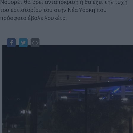
Νουσρέτ θα βρει ανταπόκριση ή θα έχει την τύχη
του εστιατορίου του στην Νέα Υόρκη που
πρόσφατα έβαλε λουκέτο.