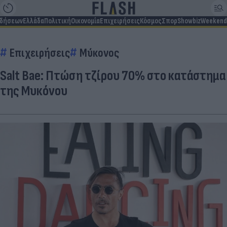
ιδήσεων
Ελλάδα
Πολιτική
Οικονομία
Επιχειρήσεις
Κόσμος
Σπορ
Showbiz
Weekend
Επιχειρήσεις
Μύκονος
Salt Bae: Πτώση τζίρου 70% στο κατάστημα
της Μυκόνου