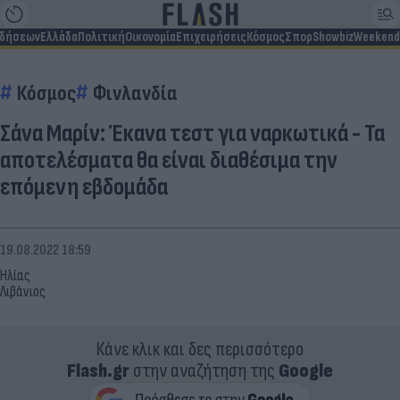
ιδήσεων
Ελλάδα
Πολιτική
Οικονομία
Επιχειρήσεις
Κόσμος
Σπορ
Showbiz
Weekend
Κόσμος
Φινλανδία
Σάνα Μαρίν: Έκανα τεστ για ναρκωτικά - Τα
αποτελέσματα θα είναι διαθέσιμα την
επόμενη εβδομάδα
19.08.2022 18:59
Ηλίας
Λιβάνιος
Κάνε κλικ και δες περισσότερο
Flash.gr
στην αναζήτηση της
Google