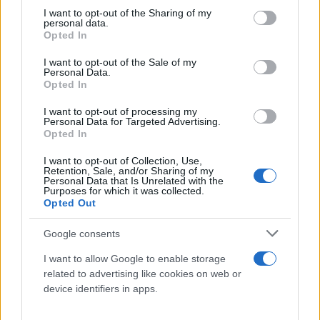
not limited to your visit or usage behaviour. You may click to
I want to opt-out of the Sharing of my
personal data.
grant or deny consent to Google and its third-party tags to
Opted In
use your data for below specified purposes in below Google
consent section.
I want to opt-out of the Sale of my
Personal Data.
Opted In
I want to opt-out of processing my
Personal Data for Targeted Advertising.
Opted In
I want to opt-out of Collection, Use,
Retention, Sale, and/or Sharing of my
Personal Data that Is Unrelated with the
Purposes for which it was collected.
Opted Out
Google consents
I want to allow Google to enable storage
related to advertising like cookies on web or
device identifiers in apps.
Ερωτηθείσα αν θα ήταν ικανή να λάβει αποφάσεις
το πρωί της Κυριακής, τόνισε ότι οι συναντήσεις