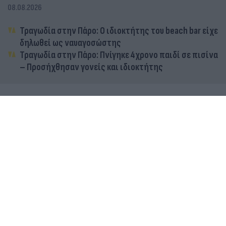
08.08.2026
Τραγωδία στην Πάρο: Ο ιδιοκτήτης του beach bar είχε
δηλωθεί ως ναυαγοσώστης
Τραγωδία στην Πάρο: Πνίγηκε 4χρονο παιδί σε πισίνα
– Προσήχθησαν γονείς και ιδιοκτήτης