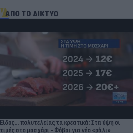
ΑΠΟ ΤΟ ΔΙΚΤΥΟ
Είδος... πολυτελείας τα κρεατικά: Στα ύψη οι
τιμές στο μοσχάρι - Φόβοι για νέο «ράλι»