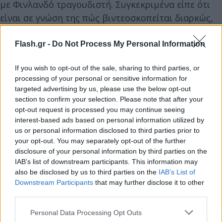
με Φινλανδό τραγουδιστή. Συγκεκριμένα είπε ότι
είναι σε γνώση της πώς βιντεοσκοπείται διαρκώς,
πρόσθεσε ωστόσο ότι εμπιστεύεται τους πολίτες
που «κατανοούν την ανάγκη για ελεύθερο χρόνο
Flash.gr -
Do Not Process My Personal Information
και ιδιωτικότητα της πρωθυπουργού». Μάλιστα
If you wish to opt-out of the sale, sharing to third parties, or
συμπλήρωσε πως δεν συνέβη τίποτα το
processing of your personal or sensitive information for
ακατάλληλο ή το απρεπές με τον τραγουδιστή.
targeted advertising by us, please use the below opt-out
section to confirm your selection. Please note that after your
opt-out request is processed you may continue seeing
interest-based ads based on personal information utilized by
us or personal information disclosed to third parties prior to
your opt-out. You may separately opt-out of the further
disclosure of your personal information by third parties on the
IAB’s list of downstream participants. This information may
also be disclosed by us to third parties on the
IAB’s List of
Downstream Participants
that may further disclose it to other
third parties.
Please note that this website/app uses one or more Google
Personal Data Processing Opt Outs
services and may gather and store information including but