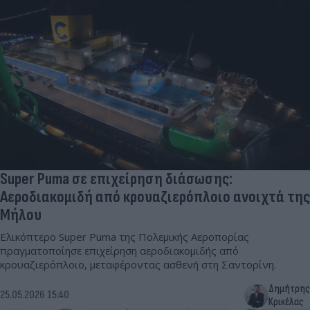
Super Puma σε επιχείρηση διάσωσης:
Αεροδιακομιδή από κρουαζιερόπλοιο ανοιχτά της
Μήλου
Ελικόπτερο Super Puma της Πολεμικής Αεροπορίας
πραγματοποίησε επιχείρηση αεροδιακομιδής από
κρουαζιερόπλοιο, μεταφέροντας ασθενή στη Σαντορίνη.
Δημήτρης
25.05.2026 15:40
Κρικέλας