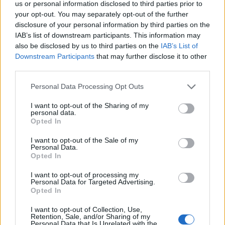
us or personal information disclosed to third parties prior to
your opt-out. You may separately opt-out of the further
disclosure of your personal information by third parties on the
IAB’s list of downstream participants. This information may
also be disclosed by us to third parties on the
IAB’s List of
Downstream Participants
that may further disclose it to other
third parties.
Please note that this website/app uses one or more Google
Personal Data Processing Opt Outs
services and may gather and store information including but
not limited to your visit or usage behaviour. You may click to
I want to opt-out of the Sharing of my
personal data.
grant or deny consent to Google and its third-party tags to
Opted In
Όμιλος Φάις: Πούλησε ξενοδοχείο στη Σαντορίνη
use your data for below specified purposes in below Google
consent section.
για 28,3 εκ. ευρώ - Κάλυψη δανείων και κέρδος
I want to opt-out of the Sale of my
Personal Data.
5,5 εκ.
Opted In
Ο Όμιλος Φάις κατέχει το ξενοδοχείο «Radisson Blu Zaffron
I want to opt-out of processing my
Resort» στο Καμάρι Σαντορίνης, το οποίο αναπτύσσεται σε
Personal Data for Targeted Advertising.
τέσσερα όμορα οικόπεδα και διαθέτει δυναμικότητα 103
Opted In
δωματίων.
I want to opt-out of Collection, Use,
Retention, Sale, and/or Sharing of my
Νίκος
20.04.2026 10:36
Personal Data that Is Unrelated with the