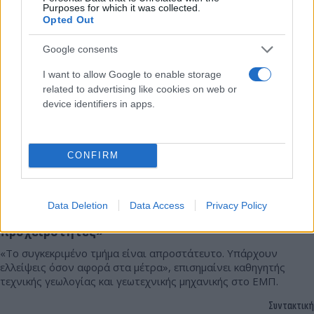
Σακελλαρίου
Purposes for which it was collected.
Opted Out
Google consents
I want to allow Google to enable storage
related to advertising like cookies on web or
device identifiers in apps.
CONFIRM
Κλειστό το λιμάνι της Σαντορίνης λόγω
Data Deletion
Data Access
Privacy Policy
κατολίσθησης - «Να ληφθούν μέτρα χωρίς
προχειρότητες»
«Το συγκεκριμένο τμήμα είναι απροστάτευτο. Υπάρχουν
ελλείψεις όσον αφορά στα μέτρα», επισημαίνει καθηγητής
τεχνικής γεωλογίας και γεωτεχνικής μηχανικής στο ΕΜΠ.
Συντακτική