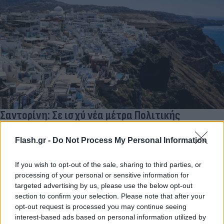
Σαντορίνη: Σε ισχύ νέα μέτρα Πολιτικής
Προστασίας - Τι προβλέπει η Κοινή Υπουργική
Απόφαση
Flash.gr -
Do Not Process My Personal Information
Νέα Κοινή Υπουργική Απόφαση θέτει μέτρα Πολιτικής
If you wish to opt-out of the sale, sharing to third parties, or
Προστασίας στη Σαντορίνη, μετά από εισηγήσεις
processing of your personal or sensitive information for
επιστημονικών επιτροπών.
targeted advertising by us, please use the below opt-out
Συντακτική
section to confirm your selection. Please note that after your
27.04.2026 21:57
Ομάδα
opt-out request is processed you may continue seeing
Flash.gr
interest-based ads based on personal information utilized by