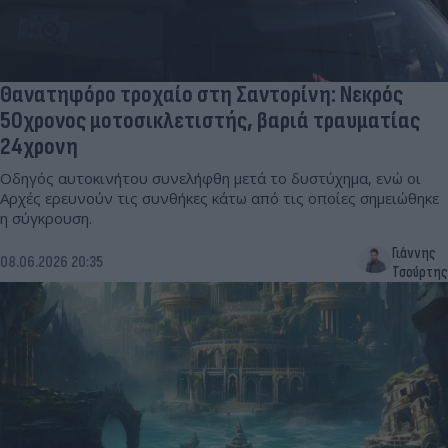
Θανατηφόρο τροχαίο στη Σαντορίνη: Νεκρός
50χρονος μοτοσικλετιστής, βαριά τραυματίας
24χρονη
Οδηγός αυτοκινήτου συνελήφθη μετά το δυστύχημα, ενώ οι
Αρχές ερευνούν τις συνθήκες κάτω από τις οποίες σημειώθηκε
η σύγκρουση.
Γιάννης
08.06.2026 20:35
Τσούρτης