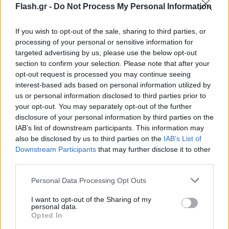
Flash.gr -
Do Not Process My Personal Information
Ενημερωνόμαστε για την αιτία της διακοπής
If you wish to opt-out of the sale, sharing to third parties, or
Η πρώτη κίνηση θα πρέπει να είναι η ενημέρωση
processing of your personal or sensitive information for
για την αιτία της διακοπής υδροδότησης. Αυτό
targeted advertising by us, please use the below opt-out
section to confirm your selection. Please note that after your
μπορεί να συμβεί είτε τηλεφωνώντας στην
opt-out request is processed you may continue seeing
αρμόδια εταιρεία ύδρευσης, είτε ελέγχοντας την
interest-based ads based on personal information utilized by
ιστοσελίδα της.
us or personal information disclosed to third parties prior to
your opt-out. You may separately opt-out of the further
disclosure of your personal information by third parties on the
Αποθηκεύουμε νερό
IAB’s list of downstream participants. This information may
also be disclosed by us to third parties on the
IAB’s List of
Εάν η διακοπή υδροδότησης είναι παρατεταμένη,
Downstream Participants
that may further disclose it to other
θα πρέπει να αποθηκεύσουμε νερό για τις βασικές
third parties.
ανάγκες. Μπορούμε να γεμίσουμε δοχεία ή ακόμα
Please note that this website/app uses one or more Google
Personal Data Processing Opt Outs
και την μπανιέρα.
services and may gather and store information including but
not limited to your visit or usage behaviour. You may click to
I want to opt-out of the Sharing of my
personal data.
grant or deny consent to Google and its third-party tags to
Opted In
Προστασία σπιτιού
use your data for below specified purposes in below Google