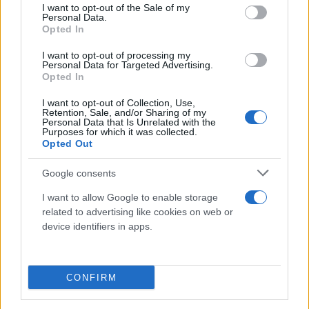
consent section.
I want to opt-out of the Sale of my
Personal Data.
Εάν η διακοπή υδροδότησης είναι παρατεταμένη,
Opted In
θα πρέπει να ληφθούν μέτρα για την προστασία
I want to opt-out of processing my
του σπιτιού από τυχόν διαρροές.
Personal Data for Targeted Advertising.
Opted In
I want to opt-out of Collection, Use,
Retention, Sale, and/or Sharing of my
Personal Data that Is Unrelated with the
Purposes for which it was collected.
Opted Out
Google consents
I want to allow Google to enable storage
related to advertising like cookies on web or
device identifiers in apps.
CONFIRM