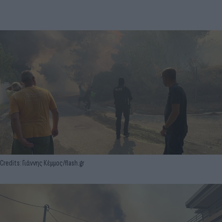
Credits: Γιάννης Κέμμος/flash.gr