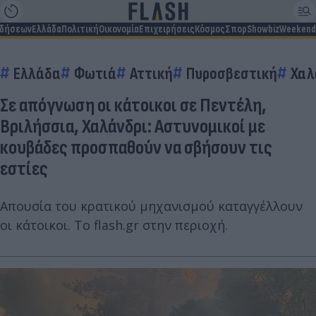
ιδήσεων
Ελλάδα
Πολιτική
Οικονομία
Επιχειρήσεις
Κόσμος
Σπορ
Showbiz
Weekend
Ελλάδα
Φωτιά
Αττική
Πυροσβεστική
Χαλ
Σε απόγνωση οι κάτοικοι σε Πεντέλη,
Βριλήσσια, Χαλάνδρι: Αστυνομικοί με
κουβάδες προσπαθούν να σβήσουν τις
εστίες
Απουσία του κρατικού μηχανισμού καταγγέλλουν
οι κάτοικοι. Το flash.gr στην περιοχή.