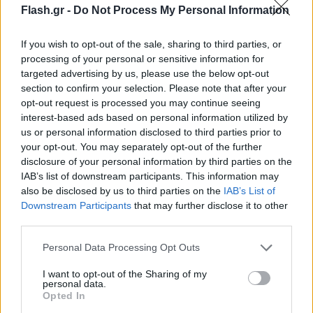
Flash.gr -
Do Not Process My Personal Information
If you wish to opt-out of the sale, sharing to third parties, or
processing of your personal or sensitive information for
targeted advertising by us, please use the below opt-out
section to confirm your selection. Please note that after your
opt-out request is processed you may continue seeing
interest-based ads based on personal information utilized by
us or personal information disclosed to third parties prior to
your opt-out. You may separately opt-out of the further
disclosure of your personal information by third parties on the
IAB’s list of downstream participants. This information may
Γιάννης Κέμμος / Flash.gr
also be disclosed by us to third parties on the
IAB’s List of
Downstream Participants
that may further disclose it to other
third parties.
Please note that this website/app uses one or more Google
Personal Data Processing Opt Outs
services and may gather and store information including but
not limited to your visit or usage behaviour. You may click to
I want to opt-out of the Sharing of my
personal data.
grant or deny consent to Google and its third-party tags to
Opted In
use your data for below specified purposes in below Google