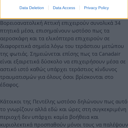
Data Deletion
Data Access
Privacy Policy
Aπό την πυροσβεστική τονίζεται πως στη
Βορειοανατολική Αττική επιχειρούν συνολικά 34
πτητικά μέσα, επισημαίνουν ωστόσο πως τα
αεροσκάφη και τα ελικόπτερα επιχειρούν σε
διαφορετικά σημεία λόγω του τεράστιου μετώπου
της φωτιάς. Σημειώνεται επίσης πως τα Canadair
είναι εξαιρετικά δύσκολο να επιχειρήσουν μέσα σε
αστικό ιστό καθώς υπάρχει τεράστιος κίνδυνος
τραυματισμών για όλους όσοι βρίσκονται στο
έδαφος.
Κάτοικοι της Πεντέλης ωστόσο δηλώνουν πως αυτό
το γνωρίζουν αλλά εδώ και ώρες στη συγκεκριμένη
περιοχή δεν υπάρχει καμία βοήθεια και
κυριολεκτικά προσπαθούν μόνοι τους να παλέψουν