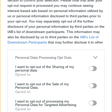
section to confirm your selection. Please note that after your
opt-out request is processed you may continue seeing
interest-based ads based on personal information utilized by
us or personal information disclosed to third parties prior to
your opt-out. You may separately opt-out of the further
disclosure of your personal information by third parties on the
IAB’s list of downstream participants. This information may
also be disclosed by us to third parties on the
IAB’s List of
Μετά την απολογία του, η αρμόδια εισαγγελέας
Downstream Participants
that may further disclose it to other
third parties.
είχε ζητήσει την παραπομπή του σε δίκη για όλες
τις κατηγορίες, το δικαστικό συμβούλιο όμως τον
Please note that this website/app uses one or more Google
Personal Data Processing Opt Outs
services and may gather and store information including but
απήλλαξε για τους βιασμούς της γνωστής
not limited to your visit or usage behaviour. You may click to
I want to opt-out of the Sharing of my
ηθοποιού, αλλά και για τις περισσότερες
personal data.
grant or deny consent to Google and its third-party tags to
Opted In
κατηγορίες της μικρότερης αδερφής της.
use your data for below specified purposes in below Google
consent section.
I want to opt-out of the Sale of my
Personal Data.
Ο ηθοποιός και σκηνοθέτης έχει απαλλαχθεί
Opted In
αμετάκλητα και για τις κατηγορίες της τρίτης
I want to opt-out of processing my
καταγγέλλουσας, ωστόσο παραπέμπεται σε δίκη για
Personal Data for Targeted Advertising.
Opted In
απόπειρα βιασμού σε δύο ημερομηνίες καθώς και