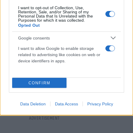
για έναν βιασμό εις βάρος της τέταρτης κοπέλας
I want to opt-out of Collection, Use,
Retention, Sale, and/or Sharing of my
που τον είχε καταγγείλει.
Personal Data that Is Unrelated with the
Purposes for which it was collected.
Opted Out
Google consents
I want to allow Google to enable storage
related to advertising like cookies on web or
device identifiers in apps.
CONFIRM
Data Deletion
Data Access
Privacy Policy