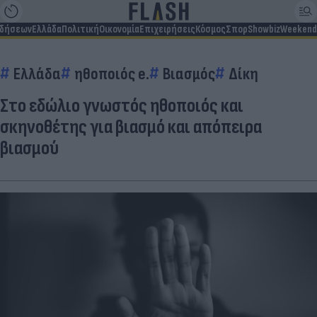
ιδήσεων
Ελλάδα
Πολιτική
Οικονομία
Επιχειρήσεις
Κόσμος
Σπορ
Showbiz
Weekend
Ελλάδα
ηθοποιός e.
Βιασμός
Δίκη
Στο εδώλιο γνωστός ηθοποιός και
σκηνοθέτης για βιασμό και απόπειρα
βιασμού