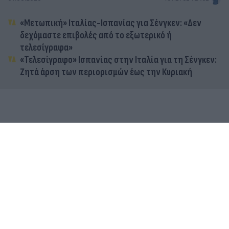
«Μετωπική» Ιταλίας-Ισπανίας για Σένγκεν: «Δεν
δεχόμαστε επιβολές από το εξωτερικό ή
τελεσίγραφα»
«Τελεσίγραφο» Ισπανίας στην Ιταλία για τη Σένγκεν:
Ζητά άρση των περιορισμών έως την Κυριακή