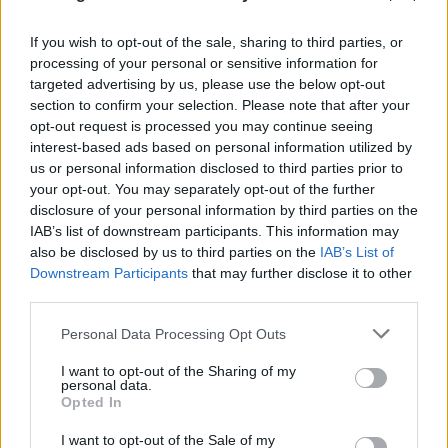
Πυροσβεστική
If you wish to opt-out of the sale, sharing to third parties, or
08.08.2026
ΓΙΏΡΓΟΣ ΓΕΩΡΓΑΚΌΠΟΥΛΟΣ
processing of your personal or sensitive information for
targeted advertising by us, please use the below opt-out
section to confirm your selection. Please note that after your
opt-out request is processed you may continue seeing
interest-based ads based on personal information utilized by
us or personal information disclosed to third parties prior to
your opt-out. You may separately opt-out of the further
disclosure of your personal information by third parties on the
IAB’s list of downstream participants. This information may
also be disclosed by us to third parties on the
IAB’s List of
Downstream Participants
that may further disclose it to other
third parties.
Please note that this website/app uses one or more Google
Personal Data Processing Opt Outs
services and may gather and store information including but
not limited to your visit or usage behaviour. You may click to
I want to opt-out of the Sharing of my
personal data.
grant or deny consent to Google and its third-party tags to
Opted In
use your data for below specified purposes in below Google
consent section.
I want to opt-out of the Sale of my