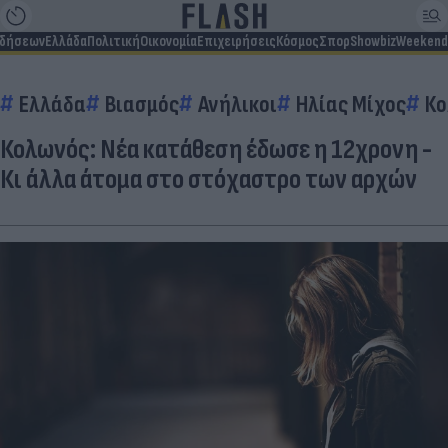
ιδήσεων
Ελλάδα
Πολιτική
Οικονομία
Επιχειρήσεις
Κόσμος
Σπορ
Showbiz
Weekend
Ελλάδα
Βιασμός
Ανήλικοι
Ηλίας Μίχος
Κο
Κολωνός: Νέα κατάθεση έδωσε η 12χρονη -
Κι άλλα άτομα στο στόχαστρο των αρχών