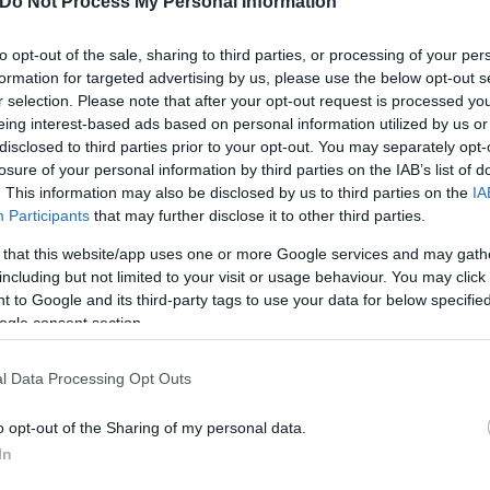
Κ
Do Not Process My Personal Information
to opt-out of the sale, sharing to third parties, or processing of your per
formation for targeted advertising by us, please use the below opt-out s
r selection. Please note that after your opt-out request is processed y
eing interest-based ads based on personal information utilized by us or
disclosed to third parties prior to your opt-out. You may separately opt-
losure of your personal information by third parties on the IAB’s list of
. This information may also be disclosed by us to third parties on the
IA
Participants
that may further disclose it to other third parties.
 that this website/app uses one or more Google services and may gath
including but not limited to your visit or usage behaviour. You may click 
osition για Κωνσταντέλια
 to Google and its third-party tags to use your data for below specifi
τ»
ogle consent section.
Καλοκαιρινές διακοπές: Γι
ελεύθερος χρόνος είναι α
για την ψυχική υγεία των
l Data Processing Opt Outs
o opt-out of the Sharing of my personal data.
In