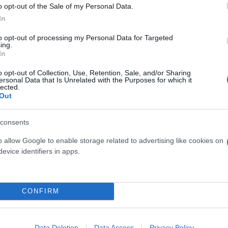
o opt-out of the Sale of my Personal Data.
In
to opt-out of processing my Personal Data for Targeted
ing.
In
o opt-out of Collection, Use, Retention, Sale, and/or Sharing
ersonal Data that Is Unrelated with the Purposes for which it
α για τον καρκίνο των
lected.
Out
ηγεί θεραπεία και
ει" τον όγκο
consents
o allow Google to enable storage related to advertising like cookies on
evice identifiers in apps.
Νέο ράλι ανόδου στα καύσ
κυμαίνονται πλέον οι τιμέ
CONFIRM
αμόλυβδη και ντίζελ
Data Deletion
Data Access
Privacy Policy