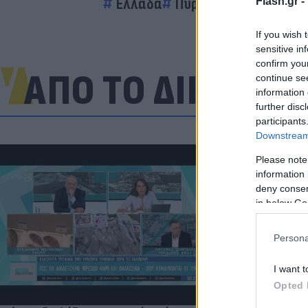
Ελλάδα
Πυροσβεστική
ΕΜΑ
Flash.gr -
If you wish 
sensitive in
confirm you
ΑΠΟ ΤΟ ΔΙΚΤΥΟ
continue se
information 
further disc
participants
Downstream 
Please note
information 
«Στην pole p
deny consent
η Ντόρτμουν
in below Go
Persona
I want t
Opted 