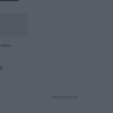
 στον
Κ.