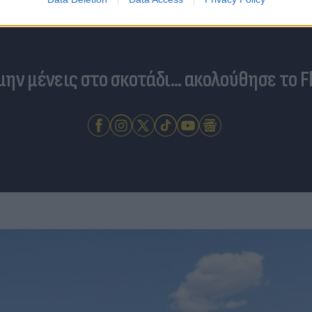
 μην μένεις στο σκοτάδι... ακολούθησε το F