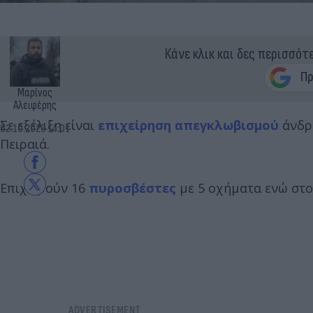
Κάνε κλικ και δες περισσότ
Μαρίνος
Αλειφέρης
Σε εξέλιξη είναι
επιχείρηση απεγκλωβισμού
άνδρα
02.10.2023 14:01
Πειραιά.
Επιχειρούν 16
πυροσβέστες
με 5 οχήματα ενώ στο