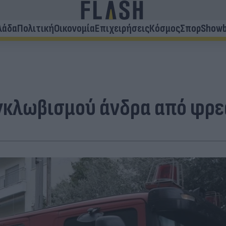
λάδα
Πολιτική
Οικονομία
Επιχειρήσεις
Κόσμος
Σπορ
Showb
εγκλωβισμού άνδρα από φρε