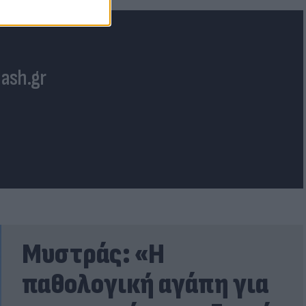
lash.gr
Μυστράς: «Η
παθολογική αγάπη για