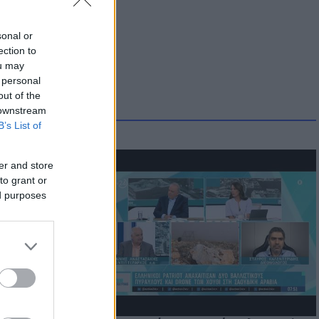
sonal or
ection to
ou may
 personal
out of the
 downstream
B’s List of
er and store
to grant or
ed purposes
ατί ο
παραίτητος
 παιδιών