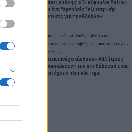
Γ. Αναστασάκης: «Οι πύραυλοι Patriot
είναι ένα "εργαλείο" εξωτερικής
πολιτικής για την Ελλάδα»
Πρωτοφανές σκάνδαλο - Aθλήτριες
«φουσκώνουν» τον στηθόδεσμό τους
για να έχουν πλεονέκτημα
ιμα: Πού
ς σε