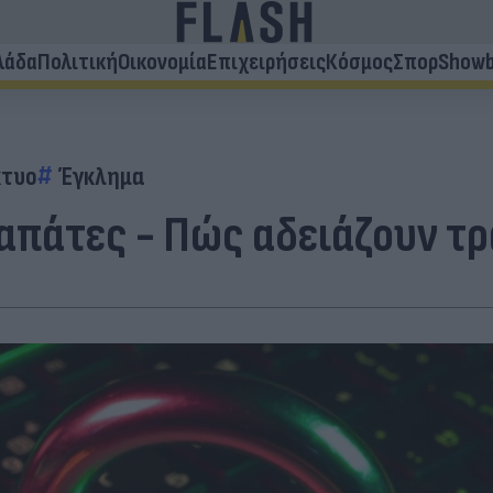
λάδα
Πολιτική
Οικονομία
Επιχειρήσεις
Κόσμος
Σπορ
Showb
κτυο
Έγκλημα
 απάτες - Πώς αδειάζουν τ