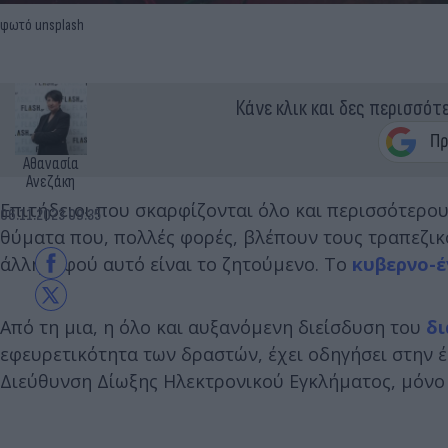
φωτό unsplash
Κάνε κλικ και δες περισσότ
Αθανασία
Ανεζάκη
Επιτήδειοι που σκαρφίζονται όλο και περισσότερου
06.11.2023 09:35
θύματα που, πολλές φορές, βλέπουν τους τραπεζικο
άλλη, αφού αυτό είναι το ζητούμενο. Το
κυβερνο-
Από τη μια, η όλο και αυξανόμενη διείσδυση του
δι
εφευρετικότητα των δραστών, έχει οδηγήσει στην έ
Διεύθυνση Δίωξης Ηλεκτρονικού Εγκλήματος, μόνο 