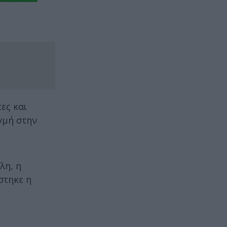
ες και
γμή στην
λη, η
στηκε η