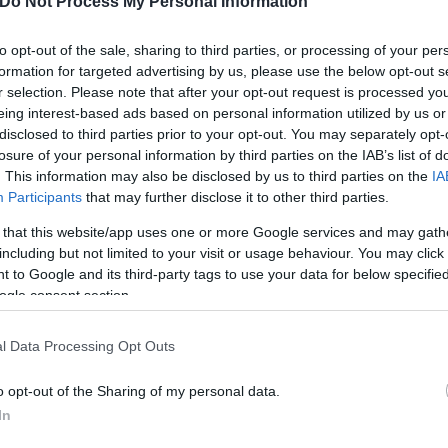
Do Not Process My Personal Information
σεων, προηγείται και η χειραγώγηση. Ο δράστης έρχ
μαζί του, κερδίζει την εμπιστοσύνη του, έτσι ώστε 
to opt-out of the sale, sharing to third parties, or processing of your per
formation for targeted advertising by us, please use the below opt-out s
αποσπάσει χρήματα, τα οποία κατατίθενται στους λ
r selection. Please note that after your opt-out request is processed y
eing interest-based ads based on personal information utilized by us or
disclosed to third parties prior to your opt-out. You may separately opt-
losure of your personal information by third parties on the IAB’s list of
κτηριστικά. Αρκεί να σκεφτεί κανείς, πως η αύξηση
. This information may also be disclosed by us to third parties on the
IA
2021, αγγίζει το 40,8%, ενώ το μεγαλύτερο ποσοστ
Participants
that may further disclose it to other third parties.
α και της ομάδας του στη Δίωξη, αφορούσαν στο α
 that this website/app uses one or more Google services and may gath
ίαστα θύματα εξαπατήθηκαν και αυτά είναι όσα απο
including but not limited to your visit or usage behaviour. You may click 
 αρχές.
 to Google and its third-party tags to use your data for below specifi
ogle consent section.
l Data Processing Opt Outs
o opt-out of the Sharing of my personal data.
In