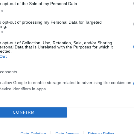
o opt-out of the Sale of my Personal Data.
In
to opt-out of processing my Personal Data for Targeted
ing.
In
o opt-out of Collection, Use, Retention, Sale, and/or Sharing
ersonal Data that Is Unrelated with the Purposes for which it
lected.
θύματά τους οι κυβερνο-εγκλη
Out
ίους μπορεί να παγιδέψει κανείς το υποψήφιο θύμα 
consents
o allow Google to enable storage related to advertising like cookies on
evice identifiers in apps.
τιθέμενο υπαρκτό και νόμιμο οργανισμό, το οπο
ίο.
σας αποσπάσουν στοιχεία της πιστωτικής σας κά
CONFIRM
 και σας υπόσχονται γρήγορο κέρδος από διαδι
η προσφορά λήγει άμεσα.
Data Deletion
Data Access
Privacy Policy