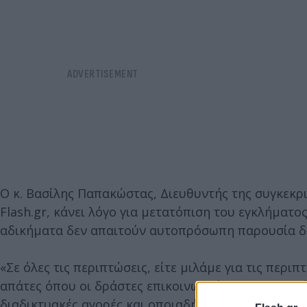
Ο κ. Βασίλης Παπακώστας, Διευθυντής της συγκεκρ
Flash.gr, κάνει λόγο για μετατόπιση του εγκλήματ
αδικήματα δεν απαιτούν αυτοπρόσωπη παρουσία δρ
«Σε όλες τις περιπτώσεις, είτε μιλάμε για τις περιπ
απάτες όπου οι δράστες επικοινωνούν με τους πολ
διαδικτυακές αγορές και οποιαδήποτε άλλη μορφή 