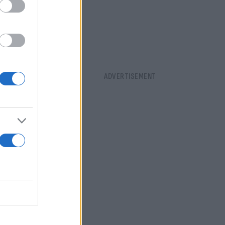
ματίες
του...
ίο
ρτας ή του
κτυακές