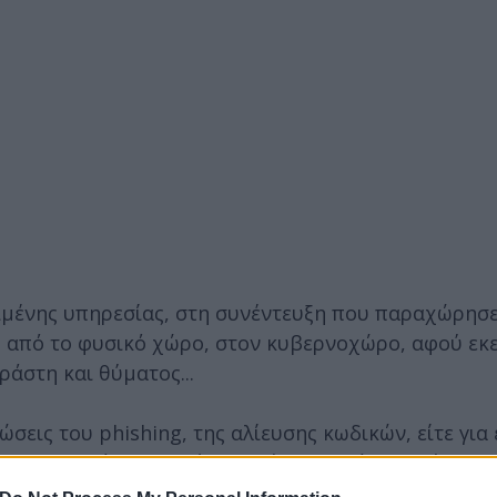
ιμένης υπηρεσίας, στη συνέντευξη που παραχώρησε
ος από το φυσικό χώρο, στον κυβερνοχώρο, αφού εκε
άστη και θύματος...
τώσεις του phishing, της αλίευσης κωδικών, είτε για
ίτες υποσχόμενοι γρήγορο κέρδος από επενδύσεις, 
απάτης, αυτό που είναι ένα βασικό χαρακτηριστικό