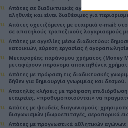
Απάτες σε διαδικτυακές αγορές: δημοσίευση 
αληθινές και είναι διαθέσιμες για περιορισμ
Απάτες σχετιζόμενες με εταιρικά e-mail: σ
σε απατηλούς τραπεζικούς λογαριασμούς μ
Απάτες µε αγγελίες µέσω διαδικτύου: δημο
κατοικιών, εύρεση εργασίας ή αγοραπωλησί
Μεταφορέας παράνομου χρήματος (Money Mul
μεταφέρουν παράνομα αποκτηθέντα χρήματα
Απάτες µε πρόφαση τις διαδικτυακές γνωριμ
δήθεν για δημιουργία γνωριμίας και δεσμού.
Απατηλές κλήσεις με πρόφαση επιδιόρθωση 
εταιρείες, «προθυμοποιούνται» να πραγματ
Απάτες µε ψευδείς διαγωνισμούς: χρησιμοπ
διαγωνισμών (δωροεπιταγές, αεροπορικά εισι
Απάτες µε προγνωστικά αθλητικών αγώνων: 