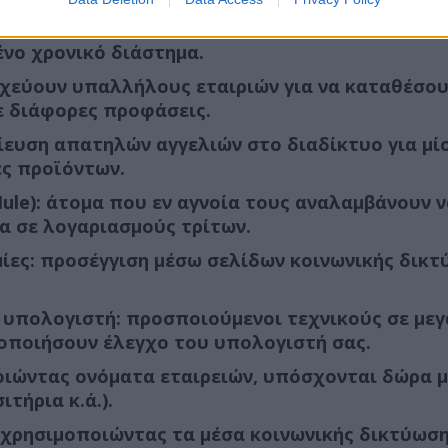
προσφορών, οι οποίες είναι πολύ καλές για να 
ένο χρονικό διάστημα.
τοχεύουν υπαλλήλους εταιριών για να καταθέσο
ε διάφορες προφάσεις.
σίευση απατηλών αγγελιών στο διαδίκτυο για μ
ες προϊόντων.
e): άτομα που εν αγνοία τους αναλαμβάνουν ν
 σε λογαριασμούς τρίτων.
ίες: προσέγγιση μέσω σελίδων κοινωνικής δικτ
υπολογιστή: προσποιούμενοι τεχνικούς σε μεγ
οποιήσουν έλεγχο του υπολογιστή σας.
οιώντας ονόματα εταιρειών, υπόσχονται δώρα 
τήρια κ.ά.).
χρησιμοποιώντας τα μέσα κοινωνικής δικτύωση