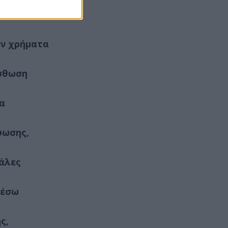
είναι
υν χρήματα
ίσθωση
α
ύωσης,
άλες
µέσω
ς,