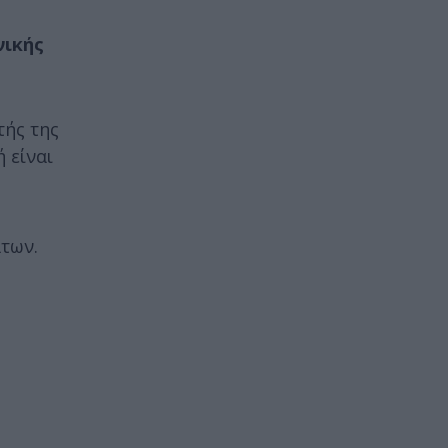
νικής
τής της
 είναι
άτων.