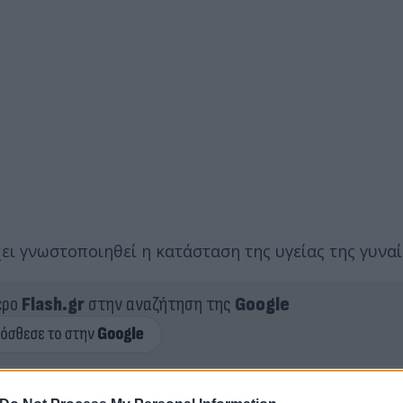
χει γνωστοποιηθεί η κατάσταση της υγείας της γυναί
ερο
Flash.gr
στην αναζήτηση της
Google