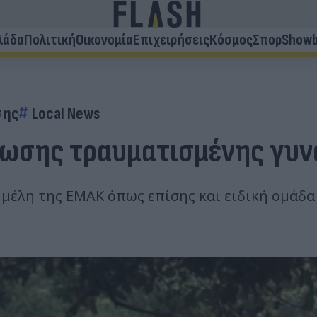
λάδα
Πολιτική
Οικονομία
Επιχειρήσεις
Κόσμος
Σπορ
Showb
σης
Local News
άσωσης τραυματισμένης γυ
 μέλη της ΕΜΑΚ όπως επίσης και ειδική ομάδα