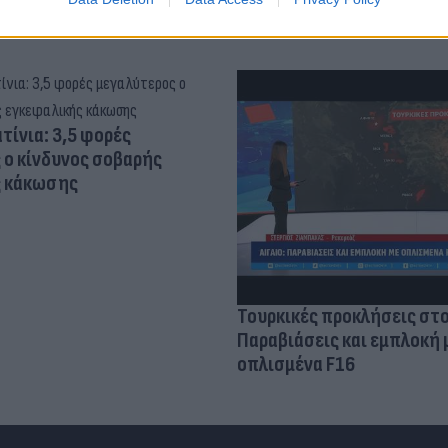
τίνια: 3,5 φορές
 ο κίνδυνος σοβαρής
ς κάκωσης
Τουρκικές προκλήσεις στο
Παραβιάσεις και εμπλοκή 
οπλισμένα F16