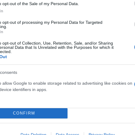
o opt-out of the Sale of my Personal Data.
In
to opt-out of processing my Personal Data for Targeted
ing.
In
o opt-out of Collection, Use, Retention, Sale, and/or Sharing
ersonal Data that Is Unrelated with the Purposes for which it
lected.
Out
consents
τον θεό» - Η κυρία Μέσι
Και οι μαϊμούδες έχουν κατ
o allow Google to enable storage related to advertising like cookies on
 στο Instagram, την
επιστήμονες ρίχνουν φως
evice identifiers in apps.
ι η σύντροφος του
"φιλίες" μεταξύ διαφορε
hoto)
CONFIRM
Data Deletion
Data Access
Privacy Policy