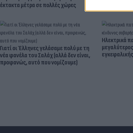
έκτακτα μέτρα σε πολλές χώρες
Ηλεκτρικά πα
μεγαλύτερος
Γιατί οι Έλληνες γελάσαμε πολύ με τη
εγκεφαλική
νέα φανέλα του Σαλάχ (αλλά δεν είναι,
προφανώς, αυτό που νομίζουμε)