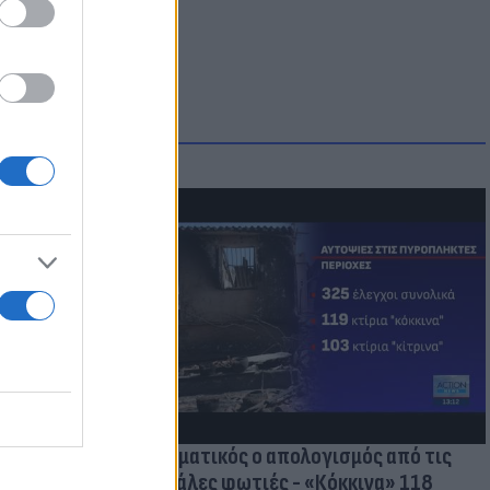
οικίδια! Οι
 στις
τικών ειδών
Δραματικός ο απολογισμός από τις
μεγάλες φωτιές - «Κόκκινα» 118