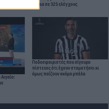
κτίρια σε 325 ελέγχους
Ποδοσφαιριστές που σίγουρα
πίστευες ότι έχουν σταματήσει κι
όμως παίζουν ακόμα μπάλα
 Αιγαίο:
με