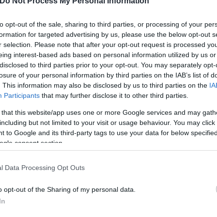
Do Not Process My Personal Information
to opt-out of the sale, sharing to third parties, or processing of your per
formation for targeted advertising by us, please use the below opt-out s
r selection. Please note that after your opt-out request is processed y
eing interest-based ads based on personal information utilized by us or
5χρονη Αμερικανίδα τουρίστρια στο φαράγγι του 
disclosed to third parties prior to your opt-out. You may separately opt-
losure of your personal information by third parties on the IAB’s list of
τιοπλόος που έκανε kite surf έσωσε τουρίστα και
. This information may also be disclosed by us to third parties on the
IA
Participants
that may further disclose it to other third parties.
 67χρονης πεζοπόρου στο φαράγγι του Βίκου
 that this website/app uses one or more Google services and may gath
λλήνων που είχε χαθεί στον Ψηλορείτη
including but not limited to your visit or usage behaviour. You may click 
 to Google and its third-party tags to use your data for below specifi
για τη μεταφορά τραυματισμένης γυναίκας
ogle consent section.
l Data Processing Opt Outs
o opt-out of the Sharing of my personal data.
ιχείρηση Διάσωσης
Local News
In