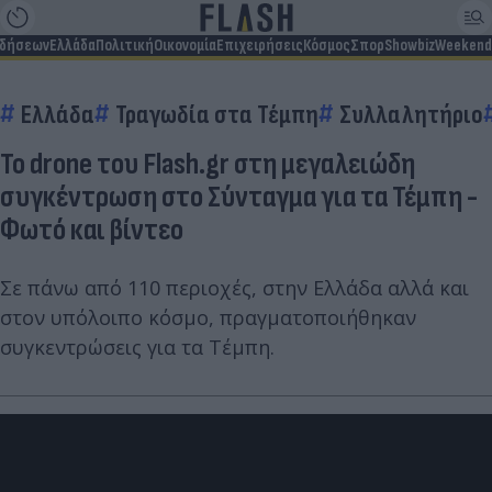
ιδήσεων
Ελλάδα
Πολιτική
Οικονομία
Επιχειρήσεις
Κόσμος
Σπορ
Showbiz
Weekend
Ελλάδα
Τραγωδία στα Τέμπη
Συλλαλητήριο
Το drone του Flash.gr στη μεγαλειώδη
συγκέντρωση στο Σύνταγμα για τα Τέμπη -
Φωτό και βίντεο
Σε πάνω από 110 περιοχές, στην Ελλάδα αλλά και
στον υπόλοιπο κόσμο, πραγματοποιήθηκαν
συγκεντρώσεις για τα Τέμπη.