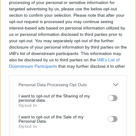
Σημειώνεται ότι μέσω του εξωδικαστικού έως τον
processing of your personal or sensitive information for
Δεκέμβριο του 2023 πραγματοποιήθηκαν 12.025
targeted advertising by us, please use the below opt-out
section to confirm your selection. Please note that after your
επιτυχείς ρυθμίσεις οφειλών, συνολικού ύψους
opt-out request is processed you may continue seeing
4,36 δισ. ευρώ με μέση διάρκεια αποπληρωμής 17
interest-based ads based on personal information utilized by
χρόνια για τις οφειλές προς το Δημόσιο και 18
us or personal information disclosed to third parties prior to
your opt-out. You may separately opt-out of the further
χρόνια προς τις τράπεζες – χρηματοδοτικούς
disclosure of your personal information by third parties on the
φορείς. Το μέσο κούρεμα οφειλών είναι 17,13% για
IAB’s list of downstream participants. This information may
το Δημόσιο και 27% για τις τράπεζες -
also be disclosed by us to third parties on the
IAB’s List of
χρηματοδοτικούς φορείς.
Downstream Participants
that may further disclose it to other
third parties.
Σύμφωνα με τις προβλέψεις του ίδιου νόμου
Please note that this website/app uses one or more Google
Personal Data Processing Opt Outs
services and may gather and store information including but
(5072/2023), ακολουθεί έως τις 31 Μαρτίου 2024 η
not limited to your visit or usage behaviour. You may click to
I want to opt-out of the Sharing of my
ενεργοποίηση της ειδικής ψηφιακής πλατφόρμας
personal data.
grant or deny consent to Google and its third-party tags to
Opted In
ενημέρωσης των δανειοληπτών από τους servicers.
use your data for below specified purposes in below Google
consent section.
Συγκεκριμένα, οι servicers υποχρεώνονται να
I want to opt-out of the Sale of my
Personal Data.
παρέχουν, μέσω ψηφιακής πλατφόρμας,
Opted In
προσωποποιημένη και αναλυτική ενημέρωση προς