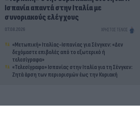
Ισπανία απαντά στην Ιταλία με
συνοριακούς ελέγχους
07.08.2026
ΧΡΉΣΤΟΣ ΤΈΛΙΟΣ
«Μετωπική» Ιταλίας-Ισπανίας για Σένγκεν: «Δεν
δεχόμαστε επιβολές από το εξωτερικό ή
τελεσίγραφα»
«Τελεσίγραφο» Ισπανίας στην Ιταλία για τη Σένγκεν:
Ζητά άρση των περιορισμών έως την Κυριακή