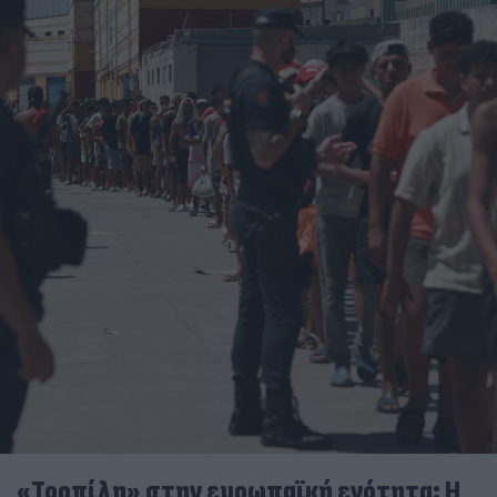
«Τορπίλη» στην ευρωπαϊκή ενότητα: Η