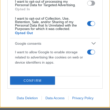
I want to opt-out of processing my
τους οφειλέτες, για το ύψος της οφειλής, το
Personal Data for Targeted Advertising.
Opted In
ιστορικό των πληρωμών, τις δόσεις, το επιτόκιο
της ρύθμισης κ.λπ. Ο οφειλέτης θα μπορεί να
I want to opt-out of Collection, Use,
Retention, Sale, and/or Sharing of my
βλέπει τα στοιχεία αυτά εισερχόμενος με χρήση
Personal Data that Is Unrelated with the
Purposes for which it was collected.
του κωδικού του σε ειδική εφαρμογή στις
Opted Out
ιστοσελίδες των servicers (κατ’ αναλογία με το web
banking των τραπεζών). Οι ποινές για τους
Google consents
παραβάτες περιλαμβάνουν πρόστιμα έως 500.000
I want to allow Google to enable storage
ευρώ, υποχρέωση διόρθωσης της παράβασης,
related to advertising like cookies on web or
device identifiers in apps.
μέχρι και ανάκληση της άδειας λειτουργίας.
Κάνε κλικ και δες περισσότερο
CONFIRM
Flash.gr
στην αναζήτηση της
Google
Data Deletion
Data Access
Privacy Policy