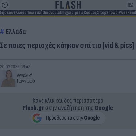
ιδήσεων
Ελλάδα
Πολιτική
Οικονομία
Επιχειρήσεις
Κόσμος
Σπορ
Showbiz
Weekend
Ελλάδα
Σε ποιες περιοχές κάηκαν σπίτια [vid & pics]
20.07.2022 09:43
Αγγελική
Γιαννακού
Κάνε κλικ και δες περισσότερο
Flash.gr
στην αναζήτηση της
Google