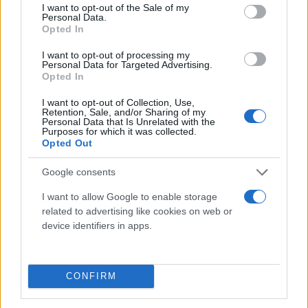
consent section.
I want to opt-out of the Sale of my
Personal Data.
Η φωτιά καίει σπίτια και στην Ανθούσα ενώ τα
Opted In
εναέρια μέσα με δυσκολία κάνουν ρίψεις νερού για
I want to opt-out of processing my
να περιορίσουν το μέτωπο αφενός εξαιτίας των
Personal Data for Targeted Advertising.
Opted In
ισχυρών ανέμων και αφετέρου διότι στην περιοχή
υπάρχουν σπίτια. Στην περιοχή υπάρχουν πολλές
I want to opt-out of Collection, Use,
Retention, Sale, and/or Sharing of my
διάσπαρτες εστίες φωτιάς και οι συνθήκες δεν
Personal Data that Is Unrelated with the
Purposes for which it was collected.
βοηθούν το έργο των πυροσβεστών.
Opted Out
Google consents
Ήδη και στην Παλλήνη έχουν καεί σπίτια και το
μέγεθος της καταστροφής θα εκτιμηθεί μετά την
I want to allow Google to enable storage
related to advertising like cookies on web or
κατάσβεση της φωτιάς.
device identifiers in apps.
Στο Γέρακα η φωτιά πέρασε μέσα από τις αυλές
των σπιτιών, σαρώνοντας τα πάντα.
CONFIRM