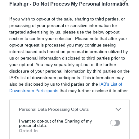
Flash.gr -
Do Not Process My Personal Information
If you wish to opt-out of the sale, sharing to third parties, or
processing of your personal or sensitive information for
targeted advertising by us, please use the below opt-out
section to confirm your selection. Please note that after your
opt-out request is processed you may continue seeing
interest-based ads based on personal information utilized by
us or personal information disclosed to third parties prior to
your opt-out. You may separately opt-out of the further
disclosure of your personal information by third parties on the
IAB’s list of downstream participants. This information may
also be disclosed by us to third parties on the
IAB’s List of
Downstream Participants
that may further disclose it to other
third parties.
Please note that this website/app uses one or more Google
Personal Data Processing Opt Outs
services and may gather and store information including but
not limited to your visit or usage behaviour. You may click to
I want to opt-out of the Sharing of my
personal data.
grant or deny consent to Google and its third-party tags to
Opted In
use your data for below specified purposes in below Google