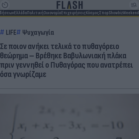
ιδήσεων
Ελλάδα
Πολιτική
Οικονομία
Επιχειρήσεις
Κόσμος
Σπορ
Showbiz
Weekend
LIFE
Ψυχαγωγία
Σε ποιον ανήκει τελικά το πυθαγόρειο
θεώρημα – Βρέθηκε Βαβυλωνιακή πλάκα
πριν γεννηθεί ο Πυθαγόρας που ανατρέπει
όσα γνωρίζαμε