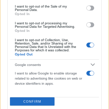
του για τη διαγώνιο ενός τετραγώνου (d2 = a2 + a2
consent section.
I want to opt-out of the Sale of my
= 2a2), περισσότερο από χίλια χρόνια πριν από τον
Personal Data.
Opted In
μεγάλο σοφό από τον οποίο πήρε το όνομά του»,
αναφέρει.
I want to opt-out of processing my
Personal Data for Targeted Advertising.
Opted In
Γιατί λοιπόν αυτό αποδόθηκε στον Πυθαγόρα; Δεν
I want to opt-out of Collection, Use,
Retention, Sale, and/or Sharing of my
σώζεται κανένα πρωτότυπο γραπτό του Πυθαγόρα.
Personal Data that Is Unrelated with the
Ό,τι γνωρίζουμε γι’ αυτόν μεταδόθηκε από άλλους,
Purposes for which it was collected.
Opted Out
ιδίως από τους Πυθαγόρειους, που ήταν μέλη μιας
σχολής την οποία ίδρυσε στη σημερινή νότια
Google consents
Ιταλία. Η σχολή, που ονομάστηκε «Ημικύκλιος του
I want to allow Google to enable storage
Πυθαγόρα», ήταν μυστικοπαθής, αλλά οι γνώσεις
related to advertising like cookies on web or
που μαθαίνονταν εκεί ή ανακαλύπτονταν
device identifiers in apps.
μεταδίδονταν παντού και συχνά αποδίδονταν στον
ίδιο τον Πυθαγόρα.
CONFIRM