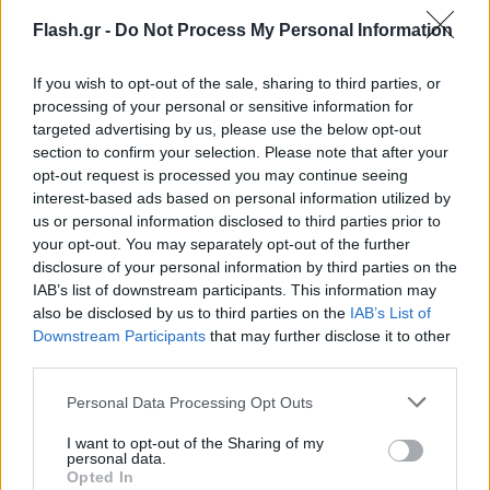
Flash.gr -
Do Not Process My Personal Information
If you wish to opt-out of the sale, sharing to third parties, or
processing of your personal or sensitive information for
targeted advertising by us, please use the below opt-out
section to confirm your selection. Please note that after your
opt-out request is processed you may continue seeing
interest-based ads based on personal information utilized by
us or personal information disclosed to third parties prior to
«Το συμπέρασμα είναι αναπόφευκτο. Οι
your opt-out. You may separately opt-out of the further
Βαβυλώνιοι γνώριζαν τη σχέση μεταξύ του μήκους
disclosure of your personal information by third parties on the
IAB’s list of downstream participants. This information may
της διαγωνίου ενός τετραγώνου και της πλευράς
also be disclosed by us to third parties on the
IAB’s List of
του (d = a√2)», γράφει ο μαθηματικός Μπρους
Downstream Participants
that may further disclose it to other
Ράτνερ σε ένα άρθρο για το θέμα. «Αυτός ήταν
third parties.
πιθανότατα ο πρώτος αριθμός που ήταν γνωστός
Please note that this website/app uses one or more Google
Personal Data Processing Opt Outs
ως ανορθολογικός. Ωστόσο, αυτό με τη σειρά του
services and may gather and store information including but
not limited to your visit or usage behaviour. You may click to
I want to opt-out of the Sharing of my
σημαίνει ότι ήταν εξοικειωμένοι με το «πυθαγόρειο
personal data.
grant or deny consent to Google and its third-party tags to
θεώρημα» ή, τουλάχιστον, με την ειδική περίπτωσή
Opted In
use your data for below specified purposes in below Google