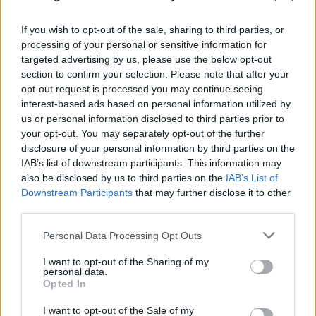
If you wish to opt-out of the sale, sharing to third parties, or
processing of your personal or sensitive information for
targeted advertising by us, please use the below opt-out
section to confirm your selection. Please note that after your
opt-out request is processed you may continue seeing
interest-based ads based on personal information utilized by
us or personal information disclosed to third parties prior to
your opt-out. You may separately opt-out of the further
disclosure of your personal information by third parties on the
IAB’s list of downstream participants. This information may
also be disclosed by us to third parties on the
IAB’s List of
Downstream Participants
that may further disclose it to other
third parties.
Please note that this website/app uses one or more Google
Personal Data Processing Opt Outs
services and may gather and store information including but
not limited to your visit or usage behaviour. You may click to
I want to opt-out of the Sharing of my
personal data.
grant or deny consent to Google and its third-party tags to
Opted In
use your data for below specified purposes in below Google
consent section.
Μυστράς: 11 μήνες με αναστολή στον
I want to opt-out of the Sale of my