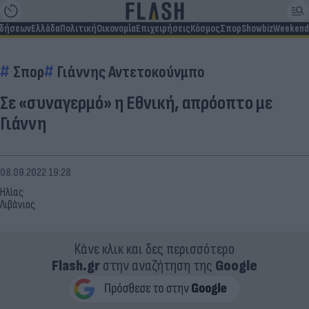
ιδήσεων
Ελλάδα
Πολιτική
Οικονομία
Επιχειρήσεις
Κόσμος
Σπορ
Showbiz
Weekend
Σπορ
Γιάννης Αντετοκούνμπο
Σε «συναγερμό» η Εθνική, απρόοπτο με
Γιάννη
08.09.2022 19:28
Ηλίας
Λιβάνιος
Κάνε κλικ και δες περισσότερο
Flash.gr
στην αναζήτηση της
Google