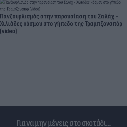
Δραματικός ο απολογισμός από τις μεγάλες
φωτιές - «Κόκκινα» 118 κτίρια σε 325 ελέγχους
Για να μην μένεις στο σκοτάδι...