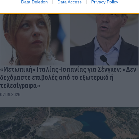
Data Deletion
Data Access
Privacy Policy
«Μετωπική» Ιταλίας-Ισπανίας για Σένγκεν: «Δεν
δεχόμαστε επιβολές από το εξωτερικό ή
τελεσίγραφα»
07.08.2026