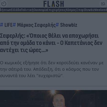
ιδήσεων
Ελλάδα
Πολιτική
Οικονομία
Επιχειρήσεις
Κόσμος
Σπορ
Showbiz
Weekend
LIFE
Μάρκος Σεφερλής
Showbiz
Σεφερλής: «Όποιος θέλει να αποχωρήσει
από την ομάδα το κάνει - Ο Καπετάνιος δεν
αντέχει τις ώρες...»
Ο κωμικός εξήγησε ότι δεν κοροϊδεύει κανέναν με
την σάτιρά του. Απόδειξη, ότι ο κόσμος που τον
συναντά του λέει ''ευχαριστώ''.