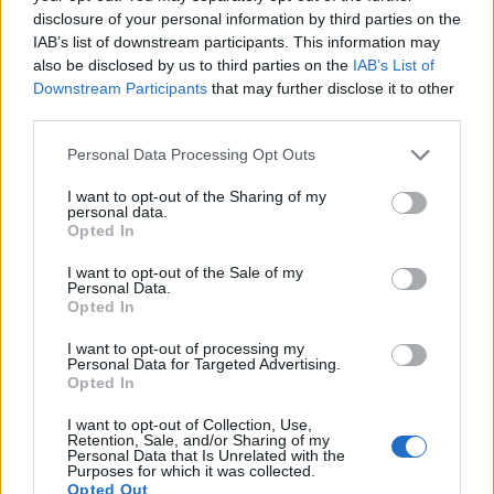
disclosure of your personal information by third parties on the
IAB’s list of downstream participants. This information may
also be disclosed by us to third parties on the
IAB’s List of
Downstream Participants
that may further disclose it to other
third parties.
Please note that this website/app uses one or more Google
Personal Data Processing Opt Outs
services and may gather and store information including but
not limited to your visit or usage behaviour. You may click to
I want to opt-out of the Sharing of my
personal data.
grant or deny consent to Google and its third-party tags to
Opted In
use your data for below specified purposes in below Google
consent section.
I want to opt-out of the Sale of my
Personal Data.
Opted In
Ο Μάρκος Σεφερλής σε άλλο σημείο της
I want to opt-out of processing my
συνέντευξης δεν δίστασε να παραδεχθεί: «Όποιος
Personal Data for Targeted Advertising.
Opted In
θέλει να αποχωρήσει από την ομάδα μου, το κάνει
από μόνος του. Στο θέατρο κάθε σεζόν οι ηθοποιοί
I want to opt-out of Collection, Use,
Retention, Sale, and/or Sharing of my
παίζουν εδώ και την άλλη σεζόν αλλού. Δεν αντέχει
Personal Data that Is Unrelated with the
Purposes for which it was collected.
πλέον, για παράδειγμα, ο (Γιάννης) Καπετάνιος τις
Opted Out