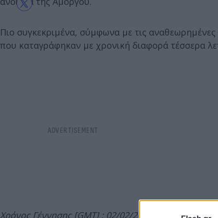
ανοιχτά της Αμοργού.
Πιο συγκεκριμένα, σύμφωνα με τις αναθεωρημένες λ
που καταγράφηκαν με χρονική διαφορά τέσσερα λεπ
Χρόνος Γέννησης [GMT] : 02/02/2025 17:45:43.84