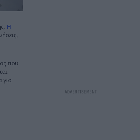
ης.
Η
νήσεις,
τας που
ται
α για