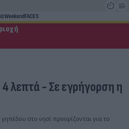
iz
Weekend
FACES
εριοχή
ε 4 λεπτά - Σε εγρήγορση η
 γηπέδου στο νησί προορίζονται για το