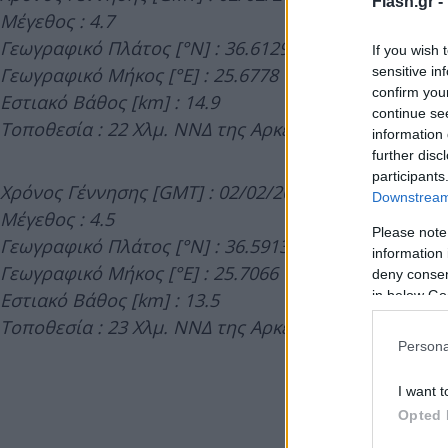
Flash.gr -
Μέγεθος : 4.7
Γεωγραφικό Πλάτος [°N] : 36.6129
If you wish 
sensitive in
Γεωγραφικό Μήκος [°E] : 25.6778
confirm you
Εστιακό Βάθος [km] : 14.9
continue se
Τοποθεσία : 22 Χλμ. ΝΝΔ της Αρκεσίνης Αμοργού
information 
further disc
participants
Χρόνος Γέννησης [GMT] : 02/02/2025 17:41:20.57
Downstream 
Μέγεθος : 4.5
Please note
Γεωγραφικό Πλάτος [°N] : 36.5913
information 
Γεωγραφικό Μήκος [°E] : 25.7066
deny consent
in below Go
Εστιακό Βάθος [km] : 13.5
Τοποθεσία : 23 Χλμ. ΝΝΔ της Αρκεσίνης Αμοργού
Persona
I want t
Opted 