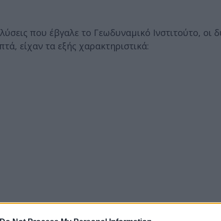
ύσεις που έβγαλε το Γεωδυναμικό Ινστιτούτο, οι δ
τά, είχαν τα εξής χαρακτηριστικά: