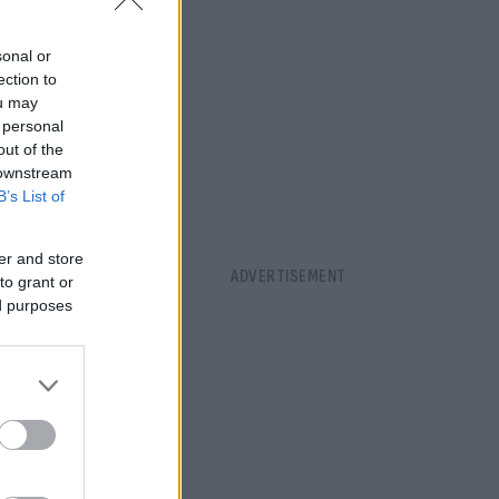
sonal or
ection to
ou may
 personal
out of the
 downstream
B’s List of
er and store
to grant or
ed purposes