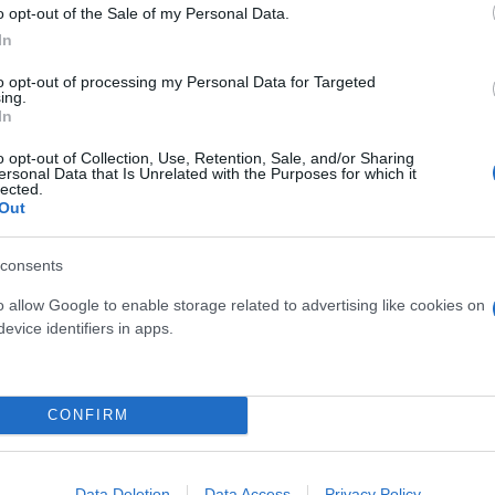
o opt-out of the Sale of my Personal Data.
In
to opt-out of processing my Personal Data for Targeted
ing.
In
o opt-out of Collection, Use, Retention, Sale, and/or Sharing
ersonal Data that Is Unrelated with the Purposes for which it
lected.
Out
 Ένας σεισμός της τάξης 3-4 βαθμών Ρίχτερ εκδηλώ
consents
ία των σεισμολόγων για την πιθανότητα εκδήλωσης 
o allow Google to enable storage related to advertising like cookies on
στηριότητας στη θάλασσα, θέτει σε επιφυλακή τους
evice identifiers in apps.
ήλωση ενός παλιρροϊκού κύματος, που μπορεί να πο
CONFIRM
Data Deletion
Data Access
Privacy Policy