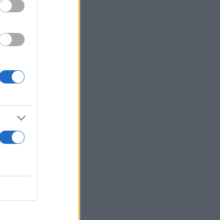
νεται κάθε
ενός ισχυρού
 επιστήμονες
λλαπλασιάσει