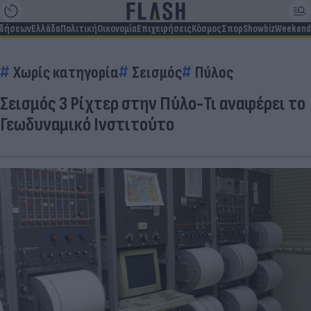
ιδήσεων
Ελλάδα
Πολιτική
Οικονομία
Επιχειρήσεις
Κόσμος
Σπορ
Showbiz
Weekend
Χωρίς κατηγορία
Σεισμός
Πύλος
Σεισμός 3 Ρίχτερ στην Πύλο-Τι αναφέρει το
Γεωδυναμικό Ινστιτούτο