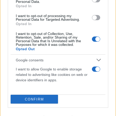
Personal Data.
Opted In
I want to opt-out of processing my
Personal Data for Targeted Advertising.
Opted In
I want to opt-out of Collection, Use,
Retention, Sale, and/or Sharing of my
Personal Data that Is Unrelated with the
Purposes for which it was collected.
Opted Out
Google consents
I want to allow Google to enable storage
related to advertising like cookies on web or
ΠΑΟΚ - Άντερλεχτ 0-1: «Πλήρωσε» το γρήγορο
device identifiers in apps.
γκολ και την αστοχία του από την άσπρη βούλα
06.08.2026
CONFIRM