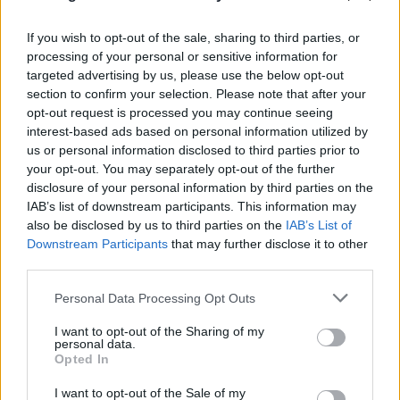
If you wish to opt-out of the sale, sharing to third parties, or
processing of your personal or sensitive information for
Η χαμηλή στάθμη του Δούναβη στη
targeted advertising by us, please use the below opt-out
Βουλγαρία αποκάλυψε τη γέφυρα του
section to confirm your selection. Please note that after your
opt-out request is processed you may continue seeing
Μεγάλου Κωνσταντίνου
interest-based ads based on personal information utilized by
us or personal information disclosed to third parties prior to
06.08.2026
your opt-out. You may separately opt-out of the further
disclosure of your personal information by third parties on the
IAB’s list of downstream participants. This information may
also be disclosed by us to third parties on the
IAB’s List of
Downstream Participants
that may further disclose it to other
third parties.
Please note that this website/app uses one or more Google
Personal Data Processing Opt Outs
services and may gather and store information including but
not limited to your visit or usage behaviour. You may click to
I want to opt-out of the Sharing of my
personal data.
grant or deny consent to Google and its third-party tags to
Opted In
use your data for below specified purposes in below Google
consent section.
I want to opt-out of the Sale of my