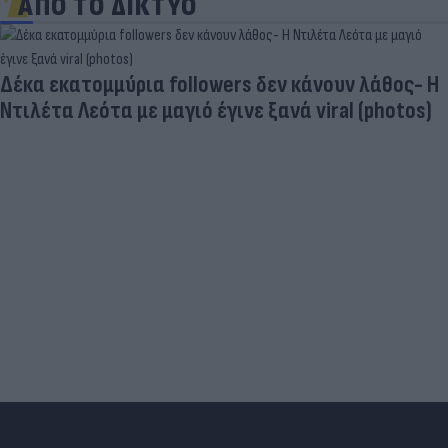
ΑΠΟ ΤΟ ΔΙΚΤΥΟ
«Στην pole position για Κωνσταντέλια η
Ντόρτμουντ»