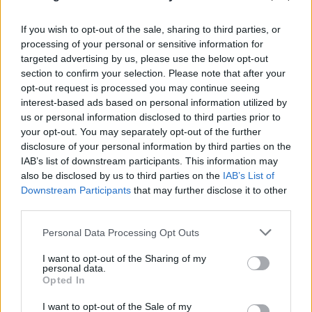
If you wish to opt-out of the sale, sharing to third parties, or
processing of your personal or sensitive information for
targeted advertising by us, please use the below opt-out
section to confirm your selection. Please note that after your
opt-out request is processed you may continue seeing
interest-based ads based on personal information utilized by
us or personal information disclosed to third parties prior to
your opt-out. You may separately opt-out of the further
Λένα Σαμαρά: Σε κλίμα συγκίνησης το
disclosure of your personal information by third parties on the
ετήσιο μνημόσυνο για την κόρη του Αντώνη
IAB’s list of downstream participants. This information may
also be disclosed by us to third parties on the
IAB’s List of
Σαμαρά
Downstream Participants
that may further disclose it to other
third parties.
07.08.2026
Please note that this website/app uses one or more Google
Personal Data Processing Opt Outs
services and may gather and store information including but
not limited to your visit or usage behaviour. You may click to
I want to opt-out of the Sharing of my
personal data.
grant or deny consent to Google and its third-party tags to
Opted In
use your data for below specified purposes in below Google
consent section.
I want to opt-out of the Sale of my