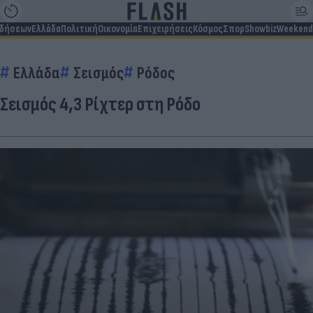
ιδήσεων
Ελλάδα
Πολιτική
Οικονομία
Επιχειρήσεις
Κόσμος
Σπορ
Showbiz
Weekend
Ελλάδα
Σεισμός
Ρόδος
Σεισμός 4,3 Ρίχτερ στη Ρόδο