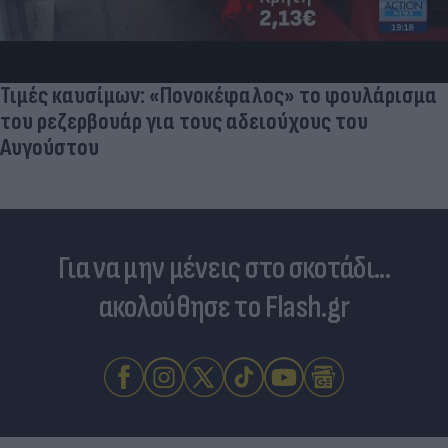
«Στην pole position για Κωνσταντέλια η
Ντόρτμουντ»
Για να μην μένεις στο σκοτάδι...
ακολούθησε το Flash.gr