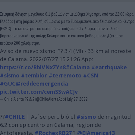
Σεισμική δόνηση μεγέθους 6,1 βαθμών σημειώθηκε λίγο πριν από τις 22:00 (ώρα
Ελλάδος) στη βόρεια Χιλή, σύμφωνα με το Ευρωμεσογειακό Σεισμολογικό Κέντρο
(ESMC). Το επίκεντρο του σεισμού εντοπίζεται 60 χιλιόμετρα ανατολικά-
βορειοανατολικά της πόλης Καλάμα και το εστιακό βάθος υπολογίζεται σε
περίπου 200 χιλιόμετρα.
Aviso de nuevo sismo. ?? 3.4 (Ml) - 33 km al noreste
de Calama. 2022/07/27 15:21:26 App:
https://t.co/RblVNxZYn8
#Calama
#earthquake
#sismo
#temblor
#terremoto
#CSN
#GUC
@reddeemergencia
pic.twitter.com/cemSSwACJv
— Chile Alerta ??⚠? (@ChileAlertaApp)
July 27, 2022
??
#CHILE
| Así se percibió el
#sismo
de magnitud
6.2 con epicentro en Calama, región de
Antofagasta.
#RochexRB27
?
@ElAmerica13