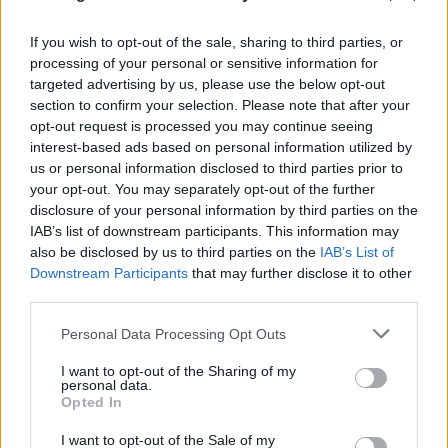
If you wish to opt-out of the sale, sharing to third parties, or
processing of your personal or sensitive information for
targeted advertising by us, please use the below opt-out
section to confirm your selection. Please note that after your
opt-out request is processed you may continue seeing
interest-based ads based on personal information utilized by
us or personal information disclosed to third parties prior to
your opt-out. You may separately opt-out of the further
Τρομακτική ανάλυση για τη φωτιά στην
disclosure of your personal information by third parties on the
Αττικοβοιωτία: Απελευθέρωσε ενέργεια 6
IAB’s list of downstream participants. This information may
ατομικών βομβών Χιροσίμα
also be disclosed by us to third parties on the
IAB’s List of
Downstream Participants
that may further disclose it to other
07.08.2026
third parties.
Please note that this website/app uses one or more Google
Personal Data Processing Opt Outs
services and may gather and store information including but
not limited to your visit or usage behaviour. You may click to
I want to opt-out of the Sharing of my
personal data.
grant or deny consent to Google and its third-party tags to
Opted In
use your data for below specified purposes in below Google
consent section.
I want to opt-out of the Sale of my