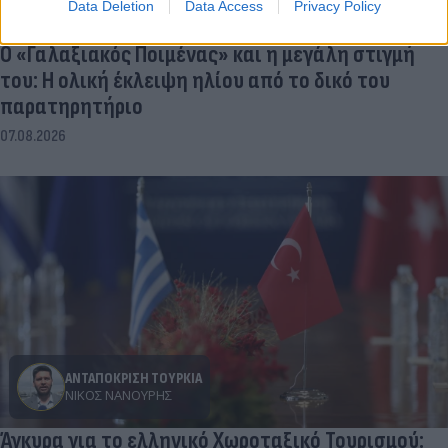
Data Deletion
Data Access
Privacy Policy
Ο «Γαλαξιακός Ποιμένας» και η μεγάλη στιγμή
του: Η ολική έκλειψη ηλίου από το δικό του
παρατηρητήριο
07.08.2026
ΑΝΤΑΠΟΚΡΙΣΗ ΤΟΥΡΚΙΑ
ΝΊΚΟΣ ΝΑΝΟΎΡΗΣ
Άγκυρα για το ελληνικό Χωροταξικό Τουρισμού: