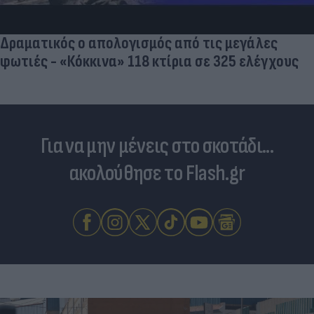
Ντιλέτα Λεότα με μαγιό έγινε ξανά viral (ph
υς
Για να μην μένεις στο σκοτάδι...
ακολούθησε το Flash.gr