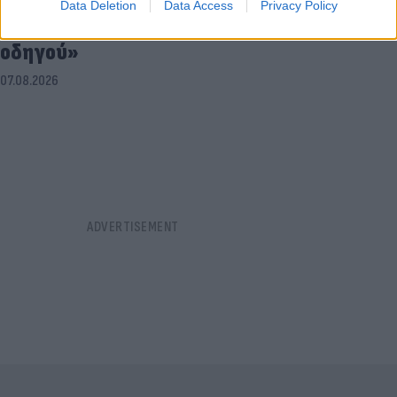
Data Deletion
Data Access
Privacy Policy
Πραγματογνώμονας για το τροχαίο στις
Σέρρες: «Κάτι απέσπασε την προσοχή του
οδηγού»
07.08.2026