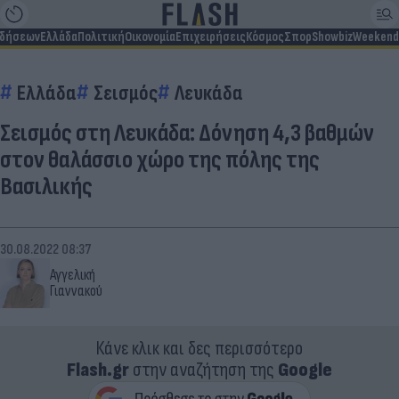
ιδήσεων
Ελλάδα
Πολιτική
Οικονομία
Επιχειρήσεις
Κόσμος
Σπορ
Showbiz
Weekend
Ελλάδα
Σεισμός
Λευκάδα
Σεισμός στη Λευκάδα: Δόνηση 4,3 βαθμών
στον θαλάσσιο χώρο της πόλης της
Βασιλικής
30.08.2022 08:37
Αγγελική
Γιαννακού
Κάνε κλικ και δες περισσότερο
Flash.gr
στην αναζήτηση της
Google