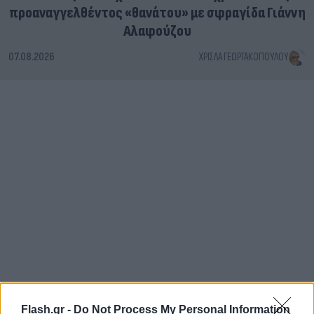
Το τέλος στελεχών του ΣΚΑΪ: Το χρονικό ενός
προαναγγελθέντος «θανάτου» με σφραγίδα Γιάννη
Αλαφούζου
07.08.2026
ΧΡΊΣΛΑ ΓΕΩΡΓΑΚΟΠΟΎΛΟΥ
Flash.gr -
Do Not Process My Personal Information