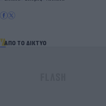
ΑΠΟ ΤΟ ΔΙΚΤΥΟ
Δέκα εκατομμύρια followers δεν κάνουν λάθος- Η
Ντιλέτα Λεότα με μαγιό έγινε ξανά viral (photos)