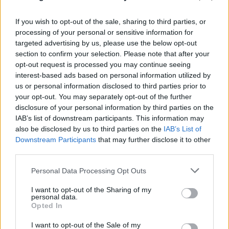
If you wish to opt-out of the sale, sharing to third parties, or
processing of your personal or sensitive information for
targeted advertising by us, please use the below opt-out
section to confirm your selection. Please note that after your
opt-out request is processed you may continue seeing
interest-based ads based on personal information utilized by
us or personal information disclosed to third parties prior to
«Έλεγε να μην ρωτούν για τον πατέρα του»:
your opt-out. You may separately opt-out of the further
disclosure of your personal information by third parties on the
Τι αποκαλύπτει στον FLASH συγγενής του
IAB’s list of downstream participants. This information may
55χρονου ξενοδόχου
also be disclosed by us to third parties on the
IAB’s List of
Downstream Participants
that may further disclose it to other
05.08.2026
third parties.
Please note that this website/app uses one or more Google
Personal Data Processing Opt Outs
services and may gather and store information including but
not limited to your visit or usage behaviour. You may click to
I want to opt-out of the Sharing of my
personal data.
grant or deny consent to Google and its third-party tags to
Opted In
use your data for below specified purposes in below Google
consent section.
I want to opt-out of the Sale of my