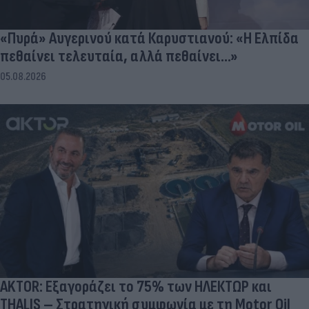
«Πυρά» Αυγερινού κατά Καρυστιανού: «Η Ελπίδα
πεθαίνει τελευταία, αλλά πεθαίνει...»
05.08.2026
AKTOR: Εξαγοράζει το 75% των ΗΛΕΚΤΩΡ και
THALIS – Στρατηγική συμφωνία με τη Motor Oil