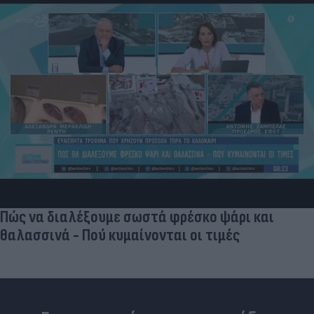
Νέο εμφύτευμα για τον καρκίνο των ωοθηκών
χορηγεί θεραπεία και "κατασκοπεύει" τον όγκο