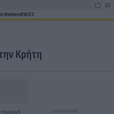
iz
Weekend
FACES
στην Κρήτη
ν περιοχή