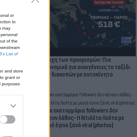
μμονή με το
 πρόβλημα
sonal or
ection to
ou may
 personal
out of the
 downstream
B’s List of
Η μάχη των προορισμών: Πιο
οικονομικά για οικογένειες το ταξίδι
er and store
των διακοπών με αυτοκίνητο
to grant or
ed purposes
Δέκα εκατομμύρια followers δεν
κάνουν λάθος- Η Ντιλέτα Λεότα με
μαγιό έγινε ξανά viral (photos)