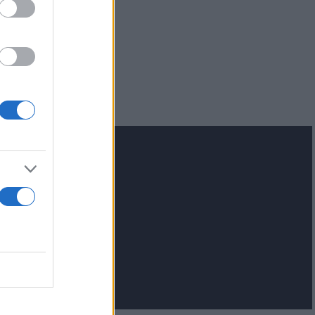
για τα F-35
 Eurofighter
lash.gr