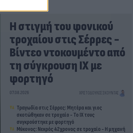
Η στιγμή του φονικού
τροχαίου στις Σέρρες -
Βίντεο ντοκουμέντο από
τη σύγκρουση ΙΧ με
φορτηγό
07.08.2026
ΧΡΙΣΤΌΔΟΥΛΟΣ ΣΚΟΎΝΤΑΣ
Τραγωδία στις Σέρρες: Μητέρα και γιος
σκοτώθηκαν σε τροχαίο - Το ΙΧ τους
συγκρούστηκε με φορτηγό
Μύκονος: Νεκρός 42χρονος σε τροχαίο - Η μηχανή