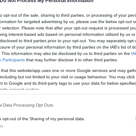
Do Not Process My Personal Information
Skin dysmorphia: Όταν η ε
«τέλειο» δέρμα αποτελεί
ός στην παρουσίαση του
to opt-out of the sale, sharing to third parties, or processing of your per
ψυχικής υγείας
άδες κόσμου στο γήπεδο
formation for targeted advertising by us, please use the below opt-out s
σπόρ (video)
r selection. Please note that after your opt-out request is processed y
eing interest-based ads based on personal information utilized by us or
disclosed to third parties prior to your opt-out. You may separately opt-
losure of your personal information by third parties on the IAB’s list of
. This information may also be disclosed by us to third parties on the
IA
Participants
that may further disclose it to other third parties.
 that this website/app uses one or more Google services and may gath
including but not limited to your visit or usage behaviour. You may click 
 to Google and its third-party tags to use your data for below specifi
ogle consent section.
l Data Processing Opt Outs
ίρνουμε το χαμένο βάρος;
βιολογικού
o opt-out of the Sharing of my personal data.
σμού μας
In