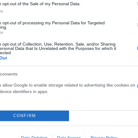
o opt-out of the Sale of my Personal Data.
In
to opt-out of processing my Personal Data for Targeted
ing.
Τουρκία: Μετά το... φρένο 
In
έρχονται στο επίκεντρο τα
o opt-out of Collection, Use, Retention, Sale, and/or Sharing
ersonal Data that Is Unrelated with the Purposes for which it
lected.
Out
consents
 μην μένεις στο σκοτάδι... ακολούθησε το F
o allow Google to enable storage related to advertising like cookies on
evice identifiers in apps.
CONFIRM
Data Deletion
Data Access
Privacy Policy