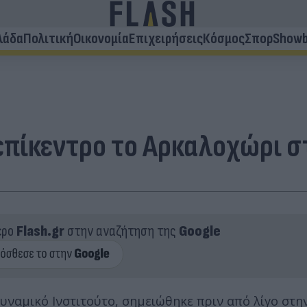
λάδα
Πολιτική
Οικονομία
Επιχειρήσεις
Κόσμος
Σπορ
Showb
 επίκεντρο το Αρκαλοχώρι 
ερο
Flash.gr
στην αναζήτηση της
Google
υναμικό Ινστιτούτο, σημειώθηκε πριν από λίγο στη