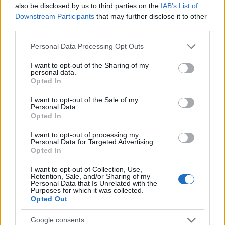
also be disclosed by us to third parties on the
IAB’s List of
Downstream Participants
that may further disclose it to other
third parties.
Please note that this website/app uses one or more Google
Personal Data Processing Opt Outs
services and may gather and store information including but
not limited to your visit or usage behaviour. You may click to
I want to opt-out of the Sharing of my
personal data.
grant or deny consent to Google and its third-party tags to
Opted In
use your data for below specified purposes in below Google
consent section.
I want to opt-out of the Sale of my
Personal Data.
Opted In
I want to opt-out of processing my
Personal Data for Targeted Advertising.
Opted In
I want to opt-out of Collection, Use,
Retention, Sale, and/or Sharing of my
Personal Data that Is Unrelated with the
Purposes for which it was collected.
Opted Out
Google consents