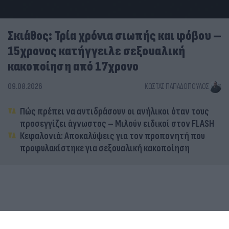
Σκιάθος: Τρία χρόνια σιωπής και φόβου –
15χρονος κατήγγειλε σεξουαλική
κακοποίηση από 17χρονο
09.08.2026
ΚΏΣΤΑΣ ΠΑΠΑΔΌΠΟΥΛΟΣ
Πώς πρέπει να αντιδράσουν οι ανήλικοι όταν τους
προσεγγίζει άγνωστος – Μιλούν ειδικοί στον FLASH
Κεφαλονιά: Αποκαλύψεις για τον προπονητή που
προφυλακίστηκε για σεξουαλική κακοποίηση