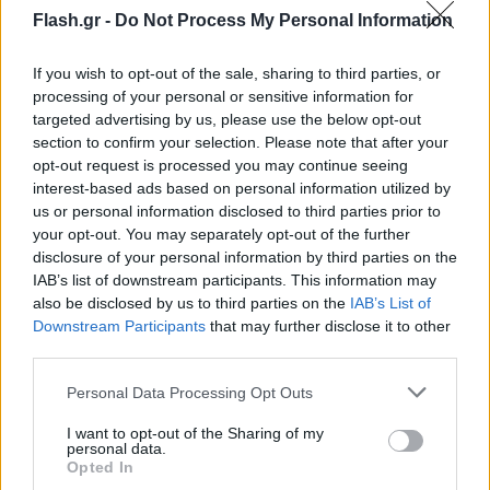
Flash.gr -
Do Not Process My Personal Information
If you wish to opt-out of the sale, sharing to third parties, or
processing of your personal or sensitive information for
targeted advertising by us, please use the below opt-out
Μιλώντας στον ΣΚΑΪ και την εκπομπή
section to confirm your selection. Please note that after your
«Αταίριαστοι», ο πρόεδρος του ΟΑΣΠ, Ευθύμης
opt-out request is processed you may continue seeing
interest-based ads based on personal information utilized by
Λέκκας, τόνισε ότι ο δεύτερος σεισμός δεν ήταν
us or personal information disclosed to third parties prior to
μετασεισμός, καθώς κατέγραψε περισσότερα
your opt-out. You may separately opt-out of the further
Ρίχτερ.
disclosure of your personal information by third parties on the
IAB’s list of downstream participants. This information may
also be disclosed by us to third parties on the
IAB’s List of
Όπως είπε, έχει επικοινωνήσει ήδη με τον δήμαρχο
Downstream Participants
that may further disclose it to other
Ανατολικής Σάμου και δόθηκαν οδηγίες ώστε τα
third parties.
στελέχη του δήμου να διενεργήσουν ελέγχους.
Please note that this website/app uses one or more Google
Personal Data Processing Opt Outs
services and may gather and store information including but
not limited to your visit or usage behaviour. You may click to
I want to opt-out of the Sharing of my
«Είναι μια σύνθετη ακολουθία, βρίσκεται σε εξέλιξη
personal data.
grant or deny consent to Google and its third-party tags to
Opted In
και είμαστε πολύ επιφυλακτικοί. Δεν συνδέεται με
use your data for below specified purposes in below Google