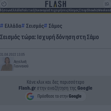
ιδήσεων
Ελλάδα
Πολιτική
Οικονομία
Επιχειρήσεις
Κόσμος
Σπορ
Showbiz
Weekend
Ελλάδα
Σεισμός
Σάμος
Σεισμός τώρα: Ισχυρή δόνηση στη Σάμο
31.08.2022 13:05
Αγγελική
Γιαννακού
Κάνε κλικ και δες περισσότερο
Flash.gr
στην αναζήτηση της
Google