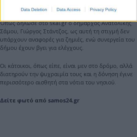
Data Deletion
Data Access
Privacy Policy
Όπως δήλωσε στο skai.gr ο δήμαρχος Ανατολικής
Σάμου, Γιώργος Στάντζος, ως αυτή τη στιγμή δεν
υπάρχουν αναφορές για ζημιές, ενώ συνεργεία του
δήμου έχουν βγει για ελέγχους.
Οι κάτοικοι, όπως είπε, είναι μεν στο δρόμο, αλλά
διατηρούν την ψυχραιμία τους και η δόνηση έγινε
περισσότερο αισθητή στα νότια του νησιού.
Δείτε φωτό από samos24.gr