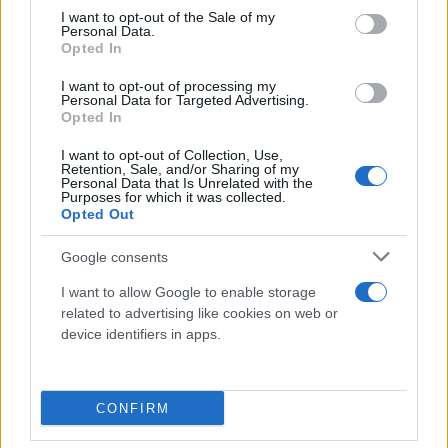
τους σεισμούς που έγιναν πριν 2 χρόνια. Έχουμε
consent section.
I want to opt-out of the Sale of my
Personal Data.
πλήρη αντίληψη των ρηγμάτων της περιοχής»,
Opted In
υπογράμμισε.
I want to opt-out of processing my
Personal Data for Targeted Advertising.
Opted In
Παράλληλα, ο κ. Λέκκας προέτρεψε τους πολίτες να
αποφεύγουν τις παλιές κατασκευές και να
I want to opt-out of Collection, Use,
Retention, Sale, and/or Sharing of my
ακολουθούν τα μέτρα.
Personal Data that Is Unrelated with the
Purposes for which it was collected.
Opted Out
Google consents
I want to allow Google to enable storage
related to advertising like cookies on web or
device identifiers in apps.
CONFIRM