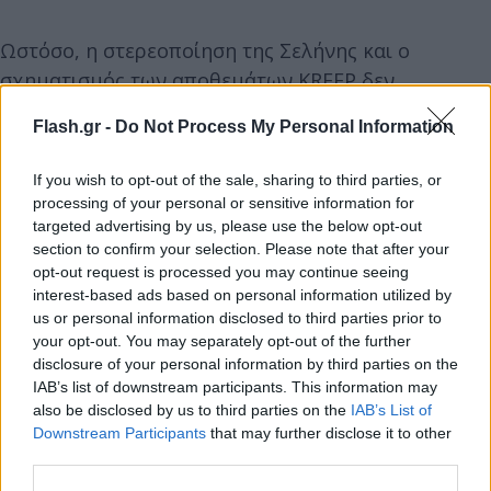
Ωστόσο, η στερεοποίηση της Σελήνης και ο
σχηματισμός των αποθεμάτων KREEP δεν
δημιούργησαν μεγάλες ποσότητες λουτεσίου σε
Flash.gr -
Do Not Process My Personal Information
σχέση με πετρώματα της ίδιας εποχής σε άλλα
σώματα. Συγκρίνοντας τις αναλογίες λουτεσίου και
If you wish to opt-out of the sale, sharing to third parties, or
αφνίου με εκείνες των μετεωριτών, οι επιστήμονες
processing of your personal or sensitive information for
μπορούν να υπολογίσουν πότε σχηματίστηκαν τα
targeted advertising by us, please use the below opt-out
section to confirm your selection. Please note that after your
αποθέματα KREEP.
opt-out request is processed you may continue seeing
interest-based ads based on personal information utilized by
Το πιο αξιοσημείωτο εύρημα των ερευνητών είναι
us or personal information disclosed to third parties prior to
your opt-out. You may separately opt-out of the further
ότι η στερεοποίηση του σεληνιακού μάγματος
disclosure of your personal information by third parties on the
συνέβη ενώ πλανήτες-έμβρυα και πλανητοειδή
IAB’s list of downstream participants. This information may
εξακολουθούσαν να βομβαρδίζουν τη Σελήνη. Αυτά
also be disclosed by us to third parties on the
IAB’s List of
Downstream Participants
that may further disclose it to other
τα αντικείμενα γεννήθηκαν όταν σχηματίστηκε ο
third parties.
Ήλιος, πριν από 4,6 δισεκατομμύρια χρόνια. Ό,τι