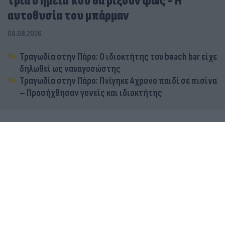
τρία σημεία που θα ρίξουν φως - Η
αυτοθυσία του μπάρμαν
08.08.2026
Τραγωδία στην Πάρο: Ο ιδιοκτήτης του beach bar είχε
δηλωθεί ως ναυαγοσώστης
Τραγωδία στην Πάρο: Πνίγηκε 4χρονο παιδί σε πισίνα
– Προσήχθησαν γονείς και ιδιοκτήτης