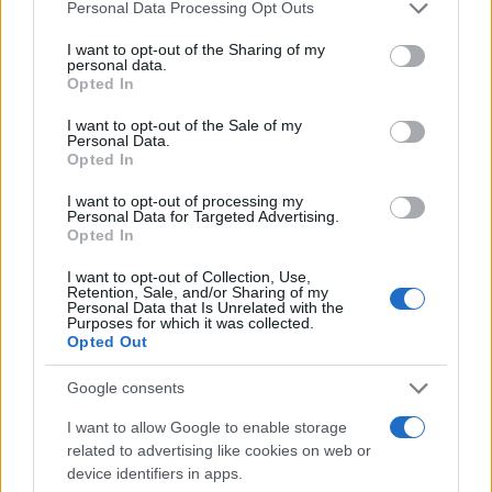
Please note that this website/app uses one or more Google
περίσσεψε από τη διαδικασία αυτή συνέχισε να
Personal Data Processing Opt Outs
services and may gather and store information including but
βομβαρδίζει τους ήδη σχηματισμένους πλανήτες.
not limited to your visit or usage behaviour. You may click to
I want to opt-out of the Sharing of my
personal data.
grant or deny consent to Google and its third-party tags to
Opted In
use your data for below specified purposes in below Google
consent section.
I want to opt-out of the Sale of my
Personal Data.
Opted In
I want to opt-out of processing my
Personal Data for Targeted Advertising.
Opted In
I want to opt-out of Collection, Use,
Retention, Sale, and/or Sharing of my
Personal Data that Is Unrelated with the
Purposes for which it was collected.
Opted Out
Google consents
I want to allow Google to enable storage
related to advertising like cookies on web or
device identifiers in apps.