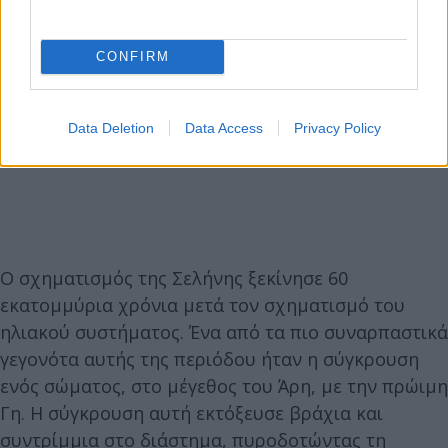
CONFIRM
Data Deletion
Data Access
Privacy Policy
Ο σχηματισμός της Σελήνης ξεκίνησε 60
εκατομμύρια χρόνια μετά τον σχηματισμό του
ηλιακού συστήματος. Ένα από τα πιο συναρπαστικά
γεγονότα αυτής της περιόδου ήταν η σύγκρουση
ενός σώματος, στο μέγεθος του Άρη, με την πρώιμη
Γη. Η σύγκρουση αυτή εκτόξευσε βράχια και
συντρίμμια στο διάστημα, πυροδοτώντας τη