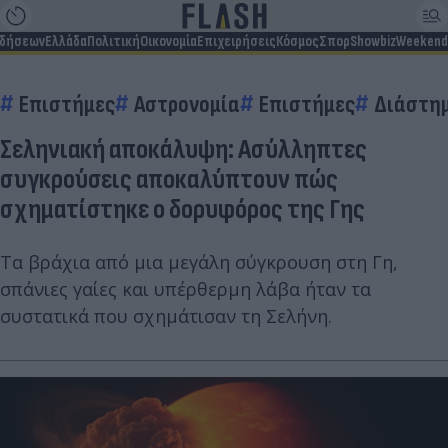
ιδήσεων
Ελλάδα
Πολιτική
Οικονομία
Επιχειρήσεις
Κόσμος
Σπορ
Showbiz
Weekend
Επιστήμες
Αστρονομία
Επιστήμες
Διάστη
Σεληνιακή αποκάλυψη: Ασύλληπτες
συγκρούσεις αποκαλύπτουν πώς
σχηματίστηκε ο δορυφόρος της Γης
Τα βράχια από μια μεγάλη σύγκρουση στη Γη,
σπάνιες γαίες και υπέρθερμη λάβα ήταν τα
συστατικά που σχημάτισαν τη Σελήνη.