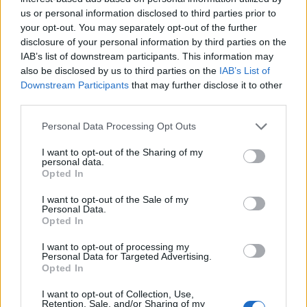
ο Κιέλ.
us or personal information disclosed to third parties prior to
your opt-out. You may separately opt-out of the further
disclosure of your personal information by third parties on the
Ο 28χρονος Αλέ μετακόμισε από τον Άγιαξ στους
IAB’s list of downstream participants. This information may
Βεστφαλούς φέτος το καλοκαίρι. «Ήταν φοβερά
also be disclosed by us to third parties on the
IAB’s List of
Downstream Participants
that may further disclose it to other
σταθερός και εκπληκτικά θετικός και μάλιστα είπε
third parties.
στην υπόλοιπη ομάδα: κάντε τη δουλειά σας, δώστε
Please note that this website/app uses one or more Google
τα όλα. Να είστε σίγουροι ότι θα συνεχίσουμε να
Personal Data Processing Opt Outs
services and may gather and store information including but
τρέχουμε όταν επιστρέψω».
not limited to your visit or usage behaviour. You may click to
I want to opt-out of the Sharing of my
personal data.
grant or deny consent to Google and its third-party tags to
Opted In
use your data for below specified purposes in below Google
consent section.
I want to opt-out of the Sale of my
Personal Data.
Opted In
I want to opt-out of processing my
Personal Data for Targeted Advertising.
Opted In
I want to opt-out of Collection, Use,
Retention, Sale, and/or Sharing of my