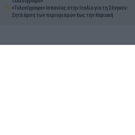
τελεσίγραφα»
«Τελεσίγραφο» Ισπανίας στην Ιταλία για τη Σένγκεν:
Ζητά άρση των περιορισμών έως την Κυριακή