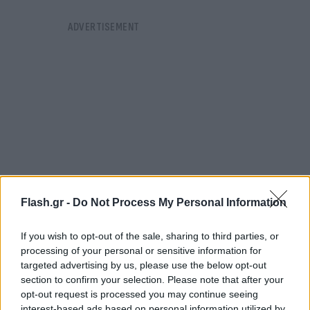
Flash.gr -
Do Not Process My Personal Information
If you wish to opt-out of the sale, sharing to third parties, or
processing of your personal or sensitive information for
Η τελική εκτίμηση για τον χρόνο θεραπείας και
targeted advertising by us, please use the below opt-out
section to confirm your selection. Please note that after your
συνεπακόλουθα αποθεραπείας του δεν είναι ακόμα
opt-out request is processed you may continue seeing
γνωστή. «Η πορεία της θεραπείας συζητείται», είπε
interest-based ads based on personal information utilized by