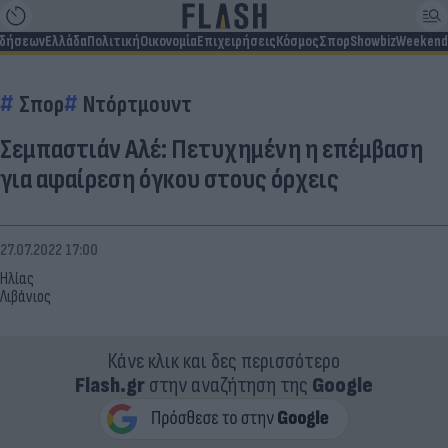
ιδήσεων
Ελλάδα
Πολιτική
Οικονομία
Επιχειρήσεις
Κόσμος
Σπορ
Showbiz
Weekend
Σπορ
Ντόρτμουντ
Σεμπαστιάν Αλέ: Πετυχημένη η επέμβαση
για αφαίρεση όγκου στους όρχεις
27.07.2022 17:00
Ηλίας
Λιβάνιος
Κάνε κλικ και δες περισσότερο
Flash.gr
στην αναζήτηση της
Google